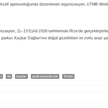
rkcell sponsorluğunda düzenlenen organizasyon, UTMB World S
.
izasyon, 11–13 Eylül 2026 tarihlerinde Rize’de gerçekleştiri
arkur, Kaçkar Dağları’nın doğal güzellikleri ve zorlu arazi yap
i
itb
kaçkar
profesyonelleriyle
Turizm