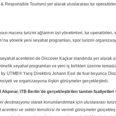
 Responsible Tourism) yer alarak uluslararası tur operatörleri
ı macera turizmi ağlarının üst yönetimleri, tur operatörleri, 
na yönelik yeni seyahat programları, spor turizmi organizasyonl
ve seyahat acenteleri de Discover Kaçkar standında yer alarak u
yönelik seyahat programları ve yeni iş birlikleri üzerine temas
by UTMB® Yarış Direktörü Johann Essl de fuar boyunca Discov
ansiyeli ve organizasyona ilişkin görüşmeler gerçekleştirdi.
kpınar, ITB Berlin’de gerçekleştirilen tanıtım faaliyetler
i destinasyonu olarak konumlandırmak için uluslararası turizm
t acentesi ve sektör temsilcisi ile verimli görüşmeler gerçekl