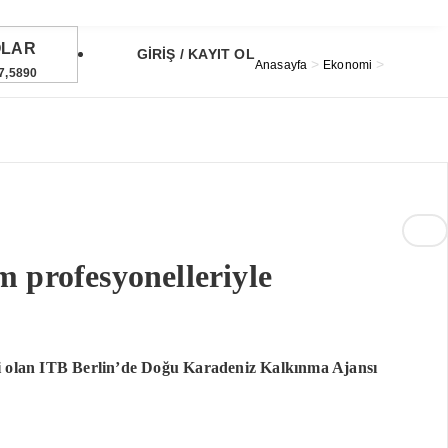
OLAR
GİRİŞ / KAYIT OL
>
>
Anasayfa
Ekonomi
7,5890
URO
5,0500
TIN
6,510,95
23
°
ST
1.697,51
6%
 profesyonelleriyle
ri olan ITB Berlin’de Doğu Karadeniz Kalkınma Ajansı