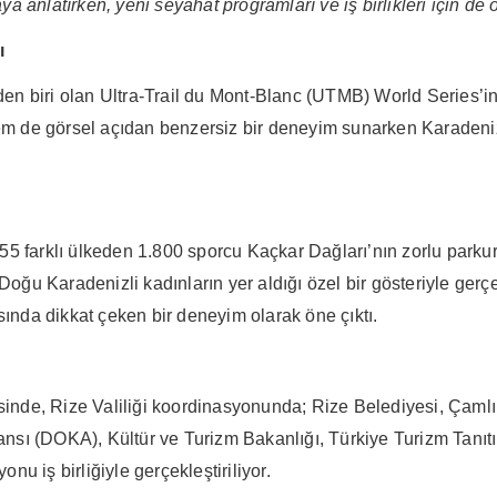
 anlatırken, yeni seyahat programları ve iş birlikleri için de 
ı
nden biri olan Ultra-Trail du Mont-Blanc (UTMB) World Series’in
hem de görsel açıdan benzersiz bir deneyim sunarken Karadeniz’
 farklı ülkeden 1.800 sporcu Kaçkar Dağları’nın zorlu parkurlar
 Doğu Karadenizli kadınların yer aldığı özel bir gösteriyle ger
sında dikkat çeken bir deneyim olarak öne çıktı.
inde, Rize Valiliği koordinasyonunda; Rize Belediyesi, Çam
sı (DOKA), Kültür ve Turizm Bakanlığı, Türkiye Turizm Tanıtım
u iş birliğiyle gerçekleştiriliyor.