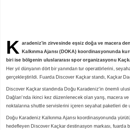
K
aradeniz’in zirvesinde eşsiz doğa ve macera den
Kalkınma Ajansı (DOKA) koordinasyonunda kurula
biri ise bölgenin uluslararası spor organizasyonu Kaç
Her yıl dünyanın dört bir yanından tur operatörlerini, seyaha
gerçekleştirildi. Fuarda Discover Kaçkar standı, Kaçkar Dağl
Discover Kaçkar standında Doğu Karadeniz’in önemli ulusla
Dağları’nda ikinci kez düzenlenecek olan yarış, macera ve s
noktalarına shuttle servislerini içeren seyahat paketleri de u
Doğu Karadeniz Kalkınma Ajansı koordinasyonunda yürütüle
hedefleyen Discover Kaçkar destinasyon markası, fuarda bö