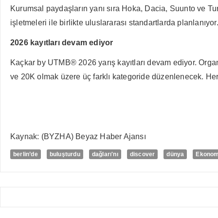
Kurumsal paydaşların yanı sıra Hoka, Dacia, Suunto ve Tu
işletmeleri ile birlikte uluslararası standartlarda planlanıyor
2026 kayıtları devam ediyor
Kaçkar by UTMB® 2026 yarış kayıtları devam ediyor. Organ
ve 20K olmak üzere üç farklı kategoride düzenlenecek. Her p
Kaynak: (BYZHA) Beyaz Haber Ajansı
berlin’de
buluşturdu
dağları'nı
discover
dünya
Ekonom