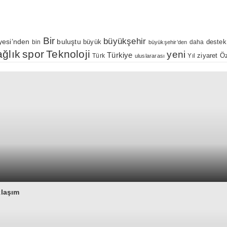
Bir
büyükşehir
yesi’nden
buluştu
büyük
bin
daha
destek
büyükşehir’den
ağlık
spor
Teknoloji
yeni
Türkiye
Öz
Yıl
ziyaret
Türk
uluslararası
klaşım