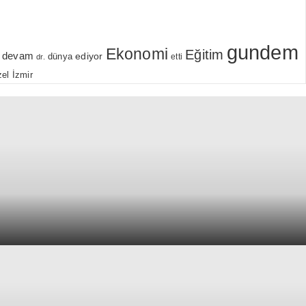
gundem
Ekonomi
Eğitim
devam
ediyor
dünya
etti
dr.
el
İzmir