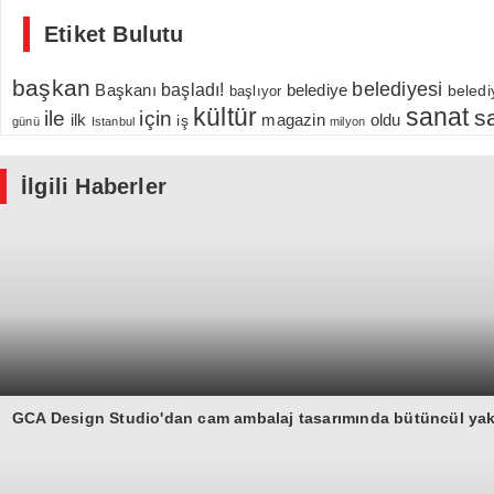
Etiket Bulutu
başkan
belediyesi
Başkanı
başladı!
belediye
beledi
başlıyor
kültür
sanat
s
için
ile
ilk
magazin
oldu
iş
günü
Istanbul
milyon
İlgili Haberler
GCA Design Studio'dan cam ambalaj tasarımında bütüncül ya