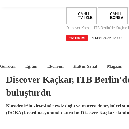
CANLI
CANLI
TV İZLE
BORSA
Discover Kaçkar, ITB Berlin'de Kaçkar 
EKONOMI
9 Mart 2026 18:00
Gündem
Eğitim
Ekonomi
Kültür Sanat
Magazin
Discover Kaçkar, ITB Berlin'd
buluşturdu
Karadeniz’in zirvesinde eşsiz doğa ve macera deneyimleri s
(DOKA) koordinasyonunda kurulan Discover Kaçkar standında 