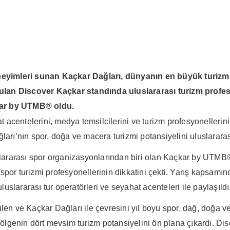
eyimleri sunan Kaçkar Dağları, dünyanın en büyük turizm 
n Discover Kaçkar standında uluslararası turizm profesyon
kar by UTMB® oldu.
t acentelerini, medya temsilcilerini ve turizm profesyonellerini
arı’nın spor, doğa ve macera turizmi potansiyelini uluslararası
rarası spor organizasyonlarından biri olan Kaçkar by UTMB® d
por turizmi profesyonellerinin dikkatini çekti. Yarış kapsamın
luslararası tur operatörleri ve seyahat acenteleri ile paylaşıldı
n ve Kaçkar Dağları ile çevresini yıl boyu spor, dağ, doğa 
lgenin dört mevsim turizm potansiyelini ön plana çıkardı. Dis