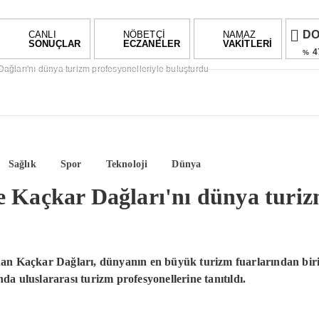
D
CANLI
NÖBETÇİ
NAMAZ
SONUÇLAR
ECZANELER
VAKİTLERİ
4
%
Dağları'nı dünya turizm profesyonelleriyle buluşturdu
E
5
%
AL
%0,
BI
Sağlık
Spor
Teknoloji
Dünya
0.0
e Kaçkar Dağları'nı dünya turizm
unan Kaçkar Dağları, dünyanın en büyük turizm fuarlarından bi
uluslararası turizm profesyonellerine tanıtıldı.