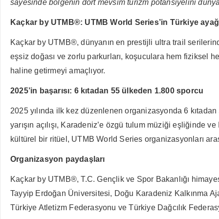
sayesinde bölgenin dört mevsim turizm potansiyelini dünyaya
Kaçkar by UTMB®: UTMB World Series’in Türkiye ayağ
Kaçkar by UTMB®, dünyanın en prestijli ultra trail serileri
eşsiz doğası ve zorlu parkurları, koşuculara hem fiziksel 
haline getirmeyi amaçlıyor.
2025’in başarısı: 6 kıtadan 55 ülkeden 1.800 sporcu
2025 yılında ilk kez düzenlenen organizasyonda 6 kıtadan 55
yarışın açılışı, Karadeniz’e özgü tulum müziği eşliğinde ve
kültürel bir ritüel, UTMB World Series organizasyonları ara
Organizasyon paydaşları
Kaçkar by UTMB®, T.C. Gençlik ve Spor Bakanlığı himayes
Tayyip Erdoğan Üniversitesi, Doğu Karadeniz Kalkınma Ajan
Türkiye Atletizm Federasyonu ve Türkiye Dağcılık Federasyon