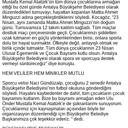
Mustafa Kemal Atatürk’ün tüm dünya çocuklarına armağan
ettiği bu özel günde Antalya Büyükşehir Belediyesi olarak
düzenledikleri turnuvayı, hayattan koparılan Mattia Ahmet
Minguzzi adına gerçekleştirdiklerini söyledi. Kocagöz, “23
Nisan, aynı zamanda Mattia Ahmet Minguzzi’nin doğum
günü. Turnuvamıza 12 takım katılım sağladı. Tüm maçlar
dostluk maçı çerçevesinde geçti. Çocuklarımızı şiddetten
uzak tutmanın en güçlü yöntemlerinden birisi, onlara sporla
dolu bir hayat sunmaktır. Öfkeyle değil, anlayışlı olmak ve
birlik içinde tutmaktır. Tüm dünya çocuklarının 23 Nisan
Ulusal Egemenlik ve Çocuk Bayramı kutlu olsun. Antalya
Büyükşehir Belediyesi olarak spora ve sporcuya destek
vermeyi sürdüreceğiz” diye konuştu.
HEM VELİLER HEM MİNİKLER MUTLU
Sporcu velisi Naci Gündüzalp, çocuğunu 2 senedir Antalya
Büyükşehir Belediyesi’nin futbol okuluna gönderdiğini
söyledi. Hayatını kaybedenler de dahil, tüm çocukların çocuk
bayramını kutlarım. Bize bu bayramı armağan eden Ulu
Önder Mustafa Kemal Atatürk’e de şükranlarımı sunuyorum.
Çocuklarımız için kaynaşmaları açısından böyle bir
organizasyon düzenlendiği için Büyükşehir Belediye
Başkanımıza çok teşekkür ederiz. “ dedi.