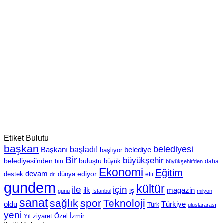
Etiket Bulutu
başkan
belediyesi
Başkanı
başladı!
belediye
başlıyor
Bir
büyükşehir
belediyesi’nden
buluştu
büyük
bin
daha
büyükşehir’den
Ekonomi
Eğitim
devam
ediyor
dünya
destek
etti
dr.
gundem
kültür
için
ile
ilk
magazin
iş
günü
Istanbul
milyon
sanat
sağlık
spor
Teknoloji
oldu
Türkiye
Türk
uluslararası
yeni
Özel
İzmir
Yıl
ziyaret