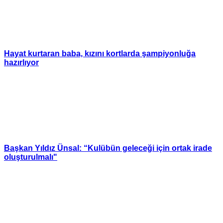
Hayat kurtaran baba, kızını kortlarda şampiyonluğa
hazırlıyor
Başkan Yıldız Ünsal: “Kulübün geleceği için ortak irade
oluşturulmalı"