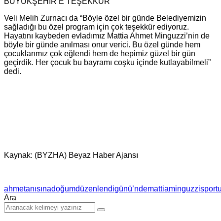
BÜYÜKŞEHİR’E TEŞEKKÜR
Veli Melih Zurnacı da “Böyle özel bir günde Belediyemizin
sağladığı bu özel program için çok teşekkür ediyoruz.
Hayatını kaybeden evladımız Mattia Ahmet Minguzzi’nin de
böyle bir günde anılması onur verici. Bu özel günde hem
çocuklarımız çok eğlendi hem de hepimiz güzel bir gün
geçirdik. Her çocuk bu bayramı coşku içinde kutlayabilmeli”
dedi.
Kaynak: (BYZHA) Beyaz Haber Ajansı
ahmet
anısına
doğum
düzenlendi
günü’nde
mattia
minguzzi
spor
t
Ara