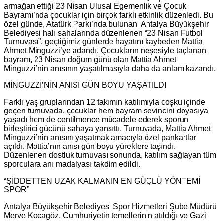
armağan ettiği 23 Nisan Ulusal Egemenlik ve Çocuk
Bayramı’nda çocuklar için birçok farklı etkinlik düzenledi. Bu
özel günde, Atatürk Parkı’nda bulunan Antalya Büyükşehir
Belediyesi halı sahalarında düzenlenen “23 Nisan Futbol
Turnuvası”, geçtiğimiz günlerde hayatını kaybeden Mattia
Ahmet Minguzzi’ye adandı. Çocukların neşesiyle taçlanan
bayram, 23 Nisan doğum günü olan Mattia Ahmet
Minguzzi’nin anısının yaşatılmasıyla daha da anlam kazandı.
MİNGUZZİ’NİN ANISI GÜN BOYU YAŞATILDI
Farklı yaş gruplarından 12 takımın katılımıyla coşku içinde
geçen turnuvada, çocuklar hem bayram sevincini doyasıya
yaşadı hem de centilmence mücadele ederek sporun
birleştirici gücünü sahaya yansıttı. Turnuvada, Mattia Ahmet
Minguzzi’nin anısını yaşatmak amacıyla özel pankartlar
açıldı. Mattia’nın anısı gün boyu yüreklere taşındı.
Düzenlenen dostluk turnuvası sonunda, katılım sağlayan tüm
sporculara anı madalyası takdim edildi.
“ŞİDDETTEN UZAK KALMANIN EN GÜÇLÜ YÖNTEMİ
SPOR”
Antalya Büyükşehir Belediyesi Spor Hizmetleri Şube Müdürü
Merve Kocagöz, Cumhuriyetin temellerinin atıldığı ve Gazi