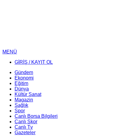
MENÜ
GİRİŞ / KAYIT OL
Gündem
Ekonomi
Eğitim
Dünya
Kültür Sanat
Magazin
Sağlık
Spor
Canlı Borsa Bilgileri
Canlı Skor
Canlı Tv
Gazeteler