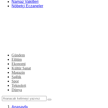
Namaz Vakitleri
Nöbetçi Eczaneler
Gündem
Eğitim
Ekonomi
Kültür Sanat
Magazin
Sağlık
Spor
Teknoloji
Dünya
Anasayfa