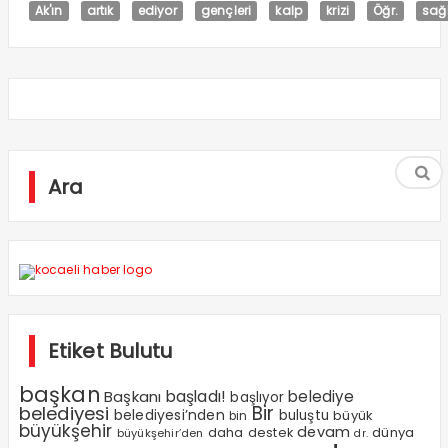
Ak'ın
artık
ediyor
gençleri
kalp
krizi
Öğr.
sağl
Ara
Etiket Bulutu
başkan
Başkanı
başladı!
belediye
başlıyor
Bir
belediyesi
belediyesi’nden
buluştu
büyük
bin
büyükşehir
devam
dünya
daha
destek
büyükşehir’den
dr.