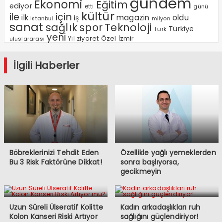
gundem
Ekonomi
Eğitim
ediyor
etti
günü
kültür
ile
için
ilk
magazin
oldu
iş
milyon
Istanbul
sanat
sağlık
spor
Teknoloji
Türkiye
Türk
yeni
Özel
Yıl
ziyaret
İzmir
uluslararası
İlgili Haberler
Böbreklerinizi Tehdit Eden
Özellikle yağlı yemeklerden
Bu 3 Risk Faktörüne Dikkat!
sonra başlıyorsa,
gecikmeyin
Uzun Süreli Ülseratif Kolitte
Kadın arkadaşlıkları ruh
Kolon Kanseri Riski Artıyor
sağlığını güçlendiriyor!