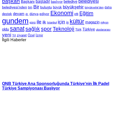
başkan
belediyesi
Başkanı
başladı!
belediye
başlıyor
Bir
büyükşehir
belediyesi’nden
buluştu
büyük
bin
daha
büyükşehir’den
Ekonomi
Eğitim
devam
ediyor
dünya
destek
etti
dr.
gundem
kültür
için
ile
ilk
magazin
iş
günü
Istanbul
milyon
sanat
sağlık
spor
Teknoloji
oldu
Türkiye
Türk
uluslararası
yeni
Özel
İzmir
Yıl
ziyaret
İlgili Haberler
QNB Türkiye Ana Sponsorluğunda Türkiye'nin İlk Padel
Türkiye Şampiyonası Başlıyor