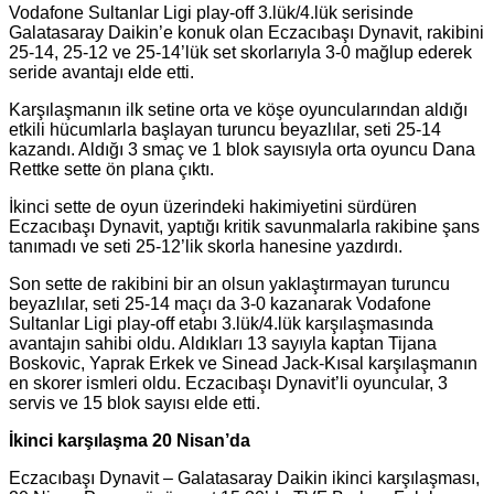
Vodafone Sultanlar Ligi play-off 3.lük/4.lük serisinde
Galatasaray Daikin’e konuk olan Eczacıbaşı Dynavit, rakibini
25-14, 25-12 ve 25-14’lük set skorlarıyla 3-0 mağlup ederek
seride avantajı elde etti.
Karşılaşmanın ilk setine orta ve köşe oyuncularından aldığı
etkili hücumlarla başlayan turuncu beyazlılar, seti 25-14
kazandı. Aldığı 3 smaç ve 1 blok sayısıyla orta oyuncu Dana
Rettke sette ön plana çıktı.
İkinci sette de oyun üzerindeki hakimiyetini sürdüren
Eczacıbaşı Dynavit, yaptığı kritik savunmalarla rakibine şans
tanımadı ve seti 25-12’lik skorla hanesine yazdırdı.
Son sette de rakibini bir an olsun yaklaştırmayan turuncu
beyazlılar, seti 25-14 maçı da 3-0 kazanarak Vodafone
Sultanlar Ligi play-off etabı 3.lük/4.lük karşılaşmasında
avantajın sahibi oldu. Aldıkları 13 sayıyla kaptan Tijana
Boskovic, Yaprak Erkek ve Sinead Jack-Kısal karşılaşmanın
en skorer ismleri oldu. Eczacıbaşı Dynavit’li oyuncular, 3
servis ve 15 blok sayısı elde etti.
İkinci karşılaşma 20 Nisan’da
Eczacıbaşı Dynavit – Galatasaray Daikin ikinci karşılaşması,