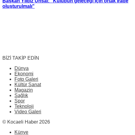
Başkan Yıldız Ünsal: “Kulübün geleceği için ortak irade
oluşturulmalı"
BİZİ TAKİP EDİN
Dünya
Ekonomi
Foto Galeri
Kültür Sanat
Magazin
Sağlık
Spor
Teknoloji
Video Galeri
© Kocaeli Haber 2026
Künye