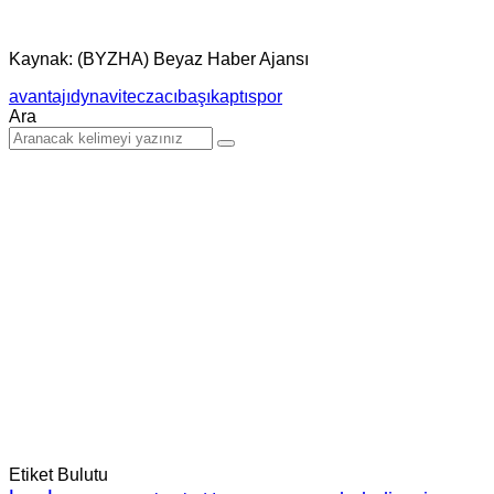
Kaynak: (BYZHA) Beyaz Haber Ajansı
avantajı
dynavit
eczacıbaşı
kaptı
spor
Ara
Etiket Bulutu