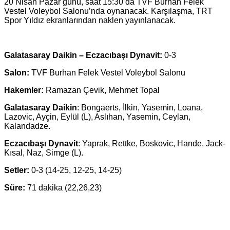
20 Nisan Pazar günü, saat 15:30’da TVF Burhan Felek
Vestel Voleybol Salonu’nda oynanacak. Karşılaşma, TRT
Spor Yıldız ekranlarından naklen yayınlanacak.
Galatasaray Daikin – Eczacıbaşı Dynavit:
0-3
Salon:
TVF Burhan Felek Vestel Voleybol Salonu
Hakemler:
Ramazan Çevik, Mehmet Topal
Galatasaray Daikin
: Bongaerts, İlkin, Yasemin, Loana,
Lazovic, Ayçin, Eylül (L), Aslıhan, Yasemin, Ceylan,
Kalandadze.
Eczacıbaşı Dynavit
: Yaprak, Rettke, Boskovic, Hande, Jack-
Kısal, Naz, Simge (L).
Setler:
0-3 (14-25, 12-25, 14-25)
Süre:
71 dakika (22,26,23)