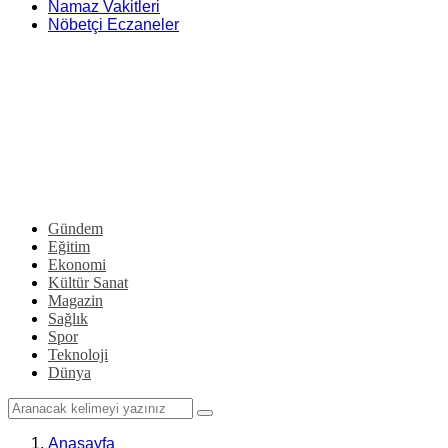
Namaz Vakitleri
Nöbetçi Eczaneler
Gündem
Eğitim
Ekonomi
Kültür Sanat
Magazin
Sağlık
Spor
Teknoloji
Dünya
Anasayfa