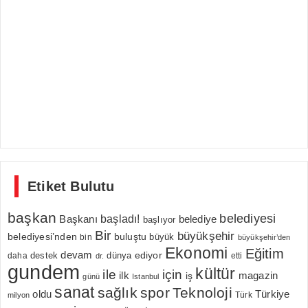
Etiket Bulutu
başkan
belediyesi
Başkanı
başladı!
belediye
başlıyor
Bir
büyükşehir
belediyesi’nden
buluştu
büyük
bin
büyükşehir’den
Ekonomi
Eğitim
devam
ediyor
dünya
daha
destek
etti
dr.
gundem
kültür
için
ile
ilk
magazin
iş
günü
Istanbul
sanat
sağlık
spor
Teknoloji
oldu
Türkiye
milyon
Türk