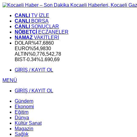
CANLI
TV İZLE
CANLI
BORSA
CANLI
SONUÇLAR
NÖBETÇİ
ECZANELER
NAMAZ
VAKİTLERİ
DOLAR
%
47,6860
EURO
%
54,9830
ALTIN
%0,77
6,542,78
BIST
-0.34%
1.690,69
GİRİŞ / KAYIT OL
MENÜ
GİRİŞ / KAYIT OL
Gündem
Ekonomi
Eğitim
Dünya
Kültür Sanat
Magazin
Sağlık