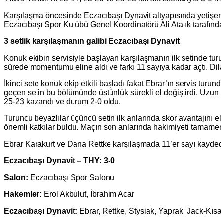
Karşılaşma öncesinde Eczacıbaşı Dynavit altyapısında yetişen 
Eczacıbaşı Spor Kulübü Genel Koordinatörü Ali Atalık tarafında
3 setlik karşılaşmanın galibi Eczacıbaşı Dynavit
Konuk ekibin servisiyle başlayan karşılaşmanın ilk setinde turun
sürede momentumu eline aldı ve farkı 11 sayıya kadar açtı. Dila
İkinci sete konuk ekip etkili başladı fakat Ebrar’ın servis turun
geçen setin bu bölümünde üstünlük sürekli el değiştirdi. Uzun
25-23 kazandı ve durum 2-0 oldu.
Turuncu beyazlılar üçüncü setin ilk anlarında skor avantajını 
önemli katkılar buldu. Maçın son anlarında hakimiyeti tamamen e
Ebrar Karakurt ve Dana Rettke karşılaşmada 11’er sayı kaydeder
Eczacıbaşı Dynavit – THY: 3-0
Salon:
Eczacıbaşı Spor Salonu
Hakemler:
Erol Akbulut, İbrahim Acar
Eczacıbaşı Dynavit:
Ebrar, Rettke, Stysiak, Yaprak, Jack-Kısal