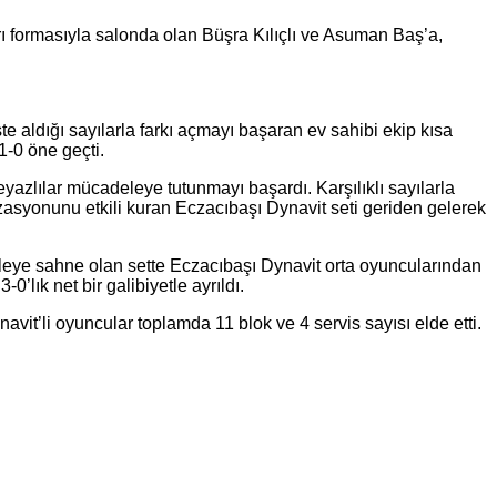
rı formasıyla salonda olan Büşra Kılıçlı ve Asuman Baş’a,
te aldığı sayılarla farkı açmayı başaran ev sahibi ekip kısa
1-0 öne geçti.
beyazlılar mücadeleye tutunmayı başardı. Karşılıklı sayılarla
zasyonunu etkili kuran Eczacıbaşı Dynavit seti geriden gelerek
deleye sahne olan sette Eczacıbaşı Dynavit orta oyuncularından
lık net bir galibiyetle ayrıldı.
vit’li oyuncular toplamda 11 blok ve 4 servis sayısı elde etti.