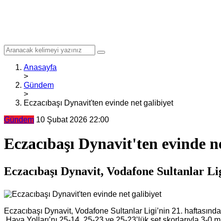
Anasayfa
>
Gündem
>
Eczacıbaşı Dynavit'ten evinde net galibiyet
Gündem
10 Şubat 2026 22:00
Eczacıbaşı Dynavit'ten evinde ne
Eczacıbaşı Dynavit, Vodafone Sultanlar Lig
Eczacıbaşı Dynavit, Vodafone Sultanlar Ligi’nin 21. haftasınd
Hava Yolları’nı 25-14, 25-23 ve 25-23’lük set skorlarıyla 3-0 ma