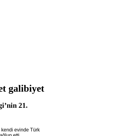
t galibiyet
i’nin 21.
a kendi evinde Türk
ğlup etti.