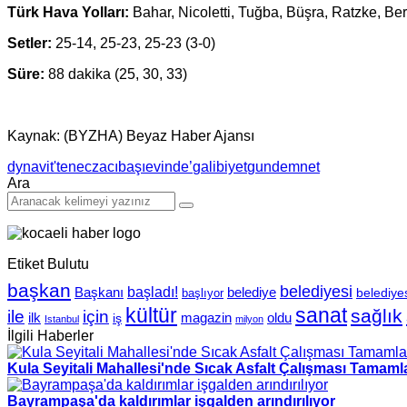
Türk Hava Yolları:
Bahar, Nicoletti, Tuğba, Büşra, Ratzke, B
Setler:
25-14, 25-23, 25-23 (3-0)
Süre:
88 dakika
(25, 30, 33)
Kaynak: (BYZHA) Beyaz Haber Ajansı
dynavit'ten
eczacıbaşı
evinde’
galibiyet
gundem
net
Ara
Etiket Bulutu
başkan
belediyesi
Başkanı
başladı!
belediye
belediye
başlıyor
kültür
sanat
sağlık
için
ile
ilk
magazin
oldu
iş
Istanbul
milyon
İlgili Haberler
Kula Seyitali Mahallesi'nde Sıcak Asfalt Çalışması Tamaml
Bayrampaşa'da kaldırımlar işgalden arındırılıyor