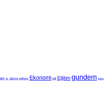
gundem
Ekonomi
Eğitim
vam
ediyor
dünya
etti
dr.
günü