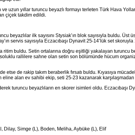
ve uzun yıllar turuncu beyazlı formayı terleten Türk Hava Yolla
n çiçek takdim edildi.
cu beyazlılar ilk sayısını Stysiak’ın blok sayısıyla buldu. Üst üs
y’ın servis sayısıyla Eczacıbaşı Dynavit 25-14’lük set skoruyla 
da ritim buldu. Setin ortalarına doğru eşitliği yakalayan turuncu 
 soluklu rallilere sahne olan setin son bölümünde hücum organi
elde etse de rakip takım beraberlik fırsatı buldu. Kıyasıya müca
line alan ev sahibi ekip, seti 25-23 kazanarak karşılaşmadan 3-0’
ek turuncu beyazlıların en skorer isimleri oldu. Eczacıbaşı Dyna
, Dilay, Simge (L), Boden, Meliha, Aybüke (L), Elif