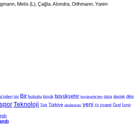
ergmann, Melis (L), Çağla, Alondra, Orthmann, Yaren
Bir
büyükşehir
si’nden
de
buluştu
büyük
bin
daha
destek
büyükşehir’den
spor
Teknoloji
yeni
Türkiye
Özel
İzmir
Yıl
ziyaret
Türk
uluslararası
andı