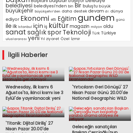
Başkanı
başladı!
belediye
başlıyor
Bir
belediyesi
belediyesi’nden
buluştu
büyük
bin
büyükşehir
devam
dünya
daha
destek
büyükşehir’den
dr.
gundem
Ekonomi
Eğitim
ediyor
etti
günü
kültür
ile
için
ilk
magazin
oldu
iş
milyon
Istanbul
sanat
sağlık
spor
Teknoloji
Türkiye
Türk
yeni
Özel
Yıl
ziyaret
İzmir
uluslararası
İlgili Haberler
Wednesday, ilk kısmı 6
'Yırtıcıların Geri Dönüşü' 27
Ağustos'ta, ikinci kısmı ise 3
Nisan Pazar Günü 20.00'de
Eylül'de yayınlanacak yeni
National Geographic WILD
sezonuyla geri dönüyor
Ekranlarında!
'Titanik: Dijital Diriliş' 27
Geleceğin sanatçıları
Nisan Pazar 20.00'de
Başkan Çerçioğlu'nun