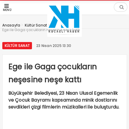
MENÜ
>
>
Anasayfa
Kültür Sanat
Ege ile Gaga çocukların neşesine neşe kattı
KÜLTÜR SANAT
23 Nisan 2025 13:30
Ege ile Gaga çocukların
neşesine neşe kattı
Büyükşehir Belediyesi, 23 Nisan Ulusal Egemenlik
ve Çocuk Bayramı kapsamında minik dostlarını
sevdikleri çizgi filmlerin müzikalleri ile buluşturdu.