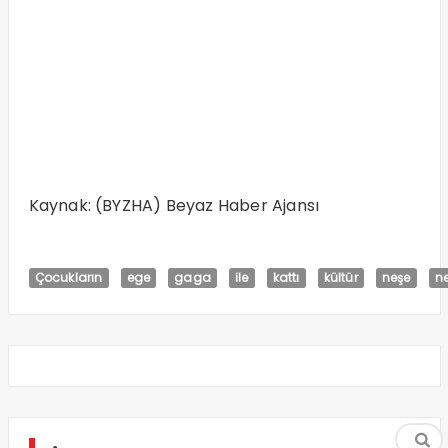
Kaynak: (BYZHA) Beyaz Haber Ajansı
Çocukların
ege
gaga
ile
kattı
kültür
neşe
n