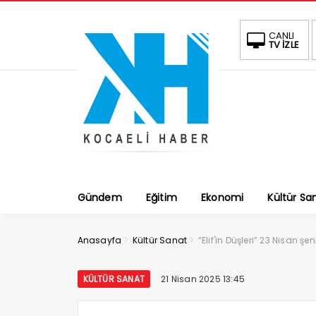
CANLI
TV İZLE
Gündem
Eğitim
Ekonomi
Kültür Sa
>
>
Anasayfa
Kültür Sanat
“Elif'in Düşleri” 23 Nisan şenl
KÜLTÜR SANAT
21 Nisan 2025 13:45