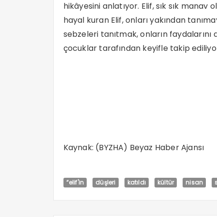
hikâyesini anlatıyor. Elif, sık sık manav
hayal kuran Elif, onları yakından tanıma
sebzeleri tanıtmak, onların faydalarını
çocuklar tarafından keyifle takip ediliyo
Kaynak: (BYZHA) Beyaz Haber Ajansı
“elif'in
düşleri
katıldı
kültür
nisan