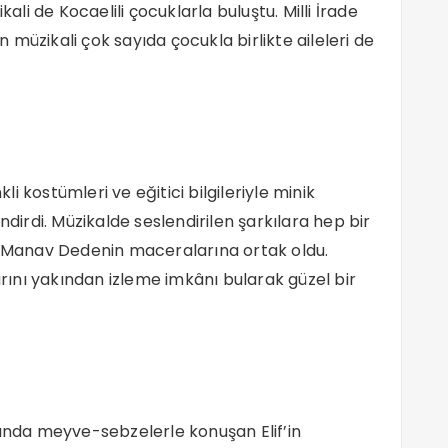
kali de Kocaelili çocuklarla buluştu. Milli İrade
müzikali çok sayıda çocukla birlikte aileleri de
kli kostümleri ve eğitici bilgileriyle minik
ndirdi. Müzikalde seslendirilen şarkılara hep bir
ve Manav Dedenin maceralarına ortak oldu.
arını yakından izleme imkânı bularak güzel bir
sında meyve-sebzelerle konuşan Elif’in