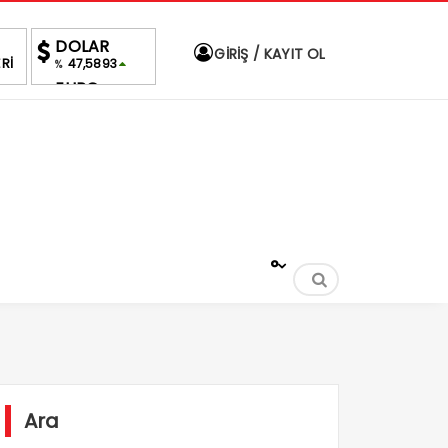
DOLAR
GİRİŞ / KAYIT OL
Rİ
47,5893
%
EURO
55,0418
%
ALTIN
6,538,28
%0,65
BIST
1.703,16
0.39%
°
Ara