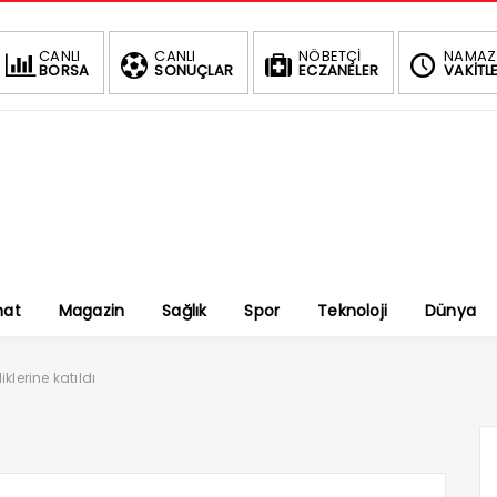
CANLI
CANLI
NÖBETÇİ
NAMAZ
BORSA
SONUÇLAR
ECZANELER
VAKİTLE
nat
Magazin
Sağlık
Spor
Teknoloji
Dünya
iklerine katıldı