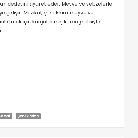
 olan dedesini ziyaret eder. Meyve ve sebzelerle
ya çalışır. Müzikal; çocuklara meyve ve
 anlatmak için kurgulanmış koreografisiyle
r.
sanat
Şenliklerine