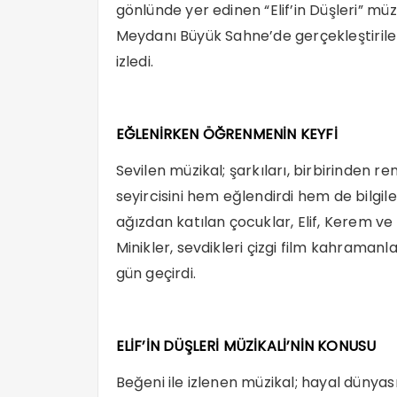
gönlünde yer edinen “Elif’in Düşleri” müzi
Meydanı Büyük Sahne’de gerçekleştirilen 
izledi.
EĞLENİRKEN ÖĞRENMENİN KEYFİ
Sevilen müzikal; şarkıları, birbirinden ren
seyircisini hem eğlendirdi hem de bilgile
ağızdan katılan çocuklar, Elif, Kerem 
Minikler, sevdikleri çizgi film kahramanl
gün geçirdi.
ELİF’İN DÜŞLERİ MÜZİKALİ’NİN KONUSU
Beğeni ile izlenen müzikal; hayal dünya