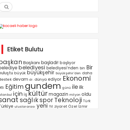
Etiket Bulutu
başkan
Başkanı
başladı!
başlıyor
Bir
belediyesi
belediye
belediyesi’nden
bin
büyükşehir
buluştu
büyük
daha
büyükşehir’den
Ekonomi
devam
ediyor
dünya
destek
dr.
gundem
Eğitim
ile
ilk
tti
günü
kültür
için
magazin
oldu
iş
milyon
Istanbul
sanat
sağlık
spor
Teknoloji
Türk
yeni
Türkiye
Özel
Yıl
ziyaret
İzmir
uluslararası