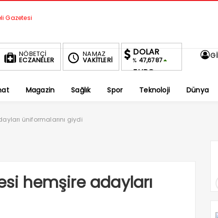
DOLAR
NÖBETÇİ
NAMAZ
Gİ
ECZANELER
VAKİTLERİ
47,6787
%
EURO
55,1254
%
nat
Magazin
Sağlık
Spor
Teknoloji
Dünya
ALTIN
6,660,55
%2,59
BIST
dayları üniformalarını giydi
1.690,16
-0.03%
esi hemşire adayları