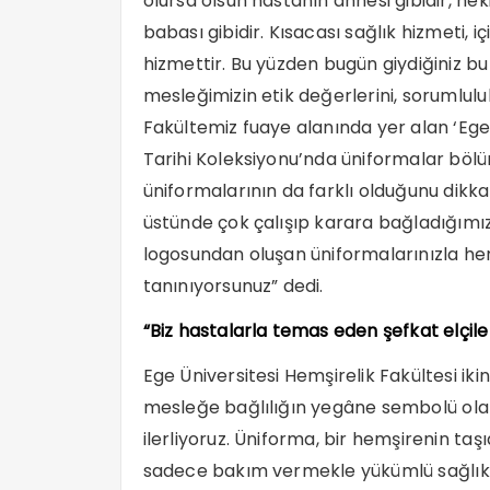
olursa olsun hastanın annesi gibidir, hek
babası gibidir. Kısacası sağlık hizmeti,
hizmettir. Bu yüzden bugün giydiğiniz bu 
mesleğimizin etik değerlerini, sorumlul
Fakültemiz fuaye alanında yer alan ‘Ege 
Tarihi Koleksiyonu’nda üniformalar bölüm
üniformalarının da farklı olduğunu dikkat
üstünde çok çalışıp karara bağladığımız
logosundan oluşan üniformalarınızla her 
tanınıyorsunuz” dedi.
“Biz hastalarla temas eden şefkat elçiler
Ege Üniversitesi Hemşirelik Fakültesi ikin
mesleğe bağlılığın yegâne sembolü ola
ilerliyoruz. Üniforma, bir hemşirenin ta
sadece bakım vermekle yükümlü sağlık p