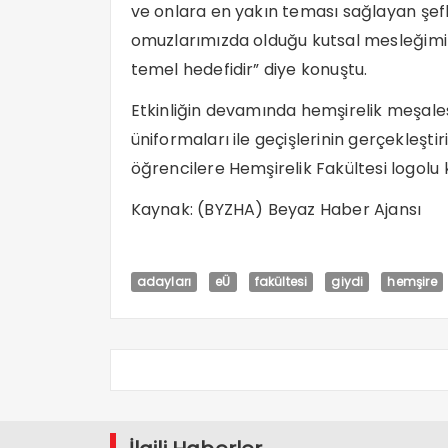
ve onlara en yakın teması sağlayan şefka
omuzlarımızda olduğu kutsal mesleğimiz
temel hedefidir” diye konuştu.
Etkinliğin devamında hemşirelik meşales
üniformaları ile geçişlerinin gerçekleşt
öğrencilere Hemşirelik Fakültesi logolu k
Kaynak: (BYZHA) Beyaz Haber Ajansı
adayları
eÜ
fakültesi
giydi
hemşire