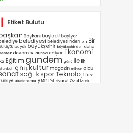
Etiket Bulutu
başkan
Başkanı
başladı!
başlıyor
Bir
belediyesi
belediye
belediyesi’nden
bin
büyükşehir
buluştu
büyük
daha
büyükşehir’den
Ekonomi
devam
ediyor
dünya
destek
dr.
gundem
Eğitim
ile
ilk
tti
günü
kültür
için
magazin
oldu
iş
milyon
Istanbul
sanat
sağlık
spor
Teknoloji
Türk
yeni
Türkiye
Özel
Yıl
ziyaret
İzmir
uluslararası