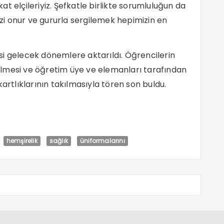
t elçileriyiz. Şefkatle birlikte sorumluluğun da
i onur ve gururla sergilemek hepimizin en
i gelecek dönemlere aktarıldı. Öğrencilerin
irilmesi ve öğretim üye ve elemanları tarafından
artlıklarının takılmasıyla tören son buldu.
hemşirelik
sağlık
üniformalarını