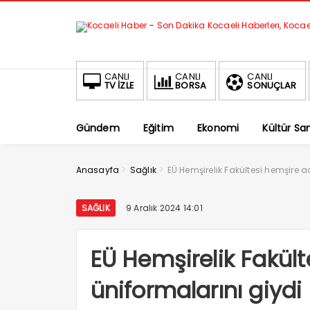
CANLI
CANLI
CANLI
TV İZLE
BORSA
SONUÇLAR
Gündem
Eğitim
Ekonomi
Kültür Sa
>
>
Anasayfa
Sağlık
EÜ Hemşirelik Fakültesi hemşire a
SAĞLIK
9 Aralık 2024 14:01
EÜ Hemşirelik Fakült
üniformalarını giydi