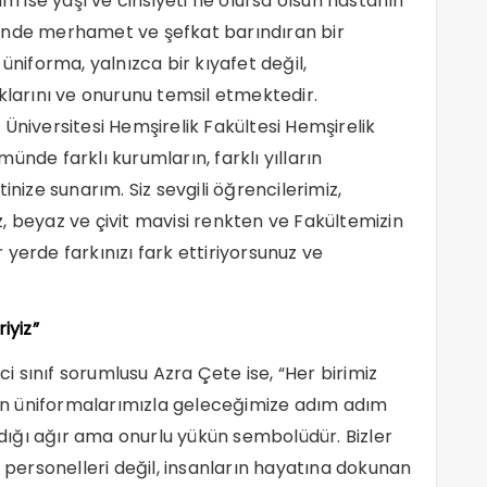
im ise yaşı ve cinsiyeti ne olursa olsun hastanın
 içinde merhamet ve şefkat barındıran bir
üniforma, yalnızca bir kıyafet değil,
uklarını ve onurunu temsil etmektedir.
Üniversitesi Hemşirelik Fakültesi Hemşirelik
ünde farklı kurumların, farklı yılların
inize sunarım. Siz sevgili öğrencilerimiz,
, beyaz ve çivit mavisi renkten ve Fakültemizin
yerde farkınızı fark ettiriyorsunuz ve
iyiz”
ci sınıf sorumlusu Azra Çete ise, “Her birimiz
n üniformalarımızla geleceğimize adım adım
şıdığı ağır ama onurlu yükün sembolüdür. Bizler
ersonelleri değil, insanların hayatına dokunan