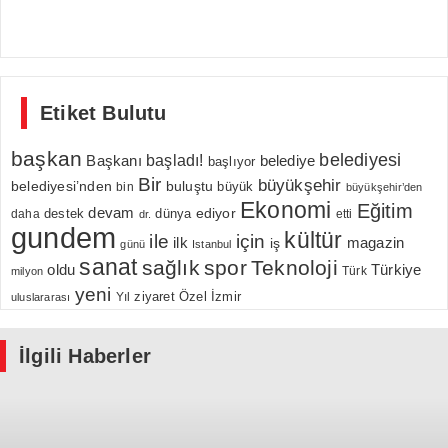
Etiket Bulutu
başkan
belediyesi
Başkanı
başladı!
belediye
başlıyor
Bir
büyükşehir
belediyesi’nden
buluştu
büyük
bin
büyükşehir’den
Ekonomi
Eğitim
devam
ediyor
dünya
daha
destek
etti
dr.
gundem
kültür
için
ile
ilk
magazin
iş
günü
Istanbul
sanat
sağlık
spor
Teknoloji
oldu
Türkiye
milyon
Türk
yeni
Özel
İzmir
Yıl
ziyaret
uluslararası
İlgili Haberler