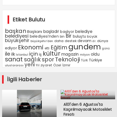
Etiket Bulutu
başkan
Başkanı
başladı!
belediye
başlıyor
Bir
belediyesi
belediyesi’nden
buluştu
büyük
bin
büyükşehir
devam
dünya
daha
destek
büyükşehir’den
dr.
gundem
Ekonomi
Eğitim
ediyor
etti
günü
kültür
ile
için
ilk
magazin
oldu
iş
milyon
Istanbul
sanat
sağlık
spor
Teknoloji
Türkiye
Türk
yeni
Özel
Yıl
ziyaret
İzmir
uluslararası
İlgili Haberler
A101'den 6 Ağustos'ta
Kaçırılmayacak Motosiklet
Fırsatı