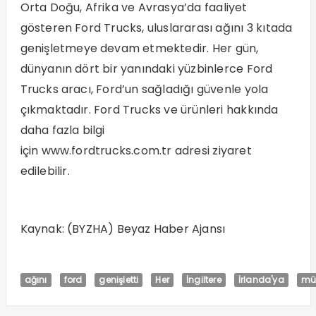
Orta Doğu, Afrika ve Avrasya’da faaliyet
gösteren Ford Trucks, uluslararası ağını 3 kıtada
genişletmeye devam etmektedir. Her gün,
dünyanın dört bir yanındaki yüzbinlerce Ford
Trucks aracı, Ford’un sağladığı güvenle yola
çıkmaktadır. Ford Trucks ve ürünleri hakkında
daha fazla bilgi
için www.fordtrucks.com.tr adresi ziyaret
edilebilir.
Kaynak: (BYZHA) Beyaz Haber Ajansı
ağını
ford
genişletti
Her
İngiltere
İrlanda'ya
müş