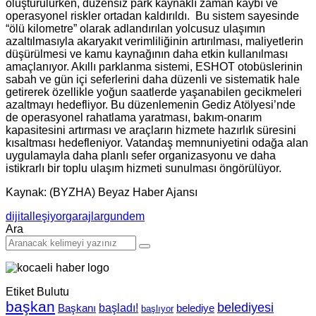
oluşturulurken, düzensiz park kaynaklı zaman kaybı ve
operasyonel riskler ortadan kaldırıldı. Bu sistem sayesinde
“ölü kilometre” olarak adlandırılan yolcusuz ulaşımın
azaltılmasıyla akaryakıt verimliliğinin artırılması, maliyetlerin
düşürülmesi ve kamu kaynağının daha etkin kullanılması
amaçlanıyor. Akıllı parklanma sistemi, ESHOT otobüslerinin
sabah ve gün içi seferlerini daha düzenli ve sistematik hale
getirerek özellikle yoğun saatlerde yaşanabilen gecikmeleri
azaltmayı hedefliyor. Bu düzenlemenin Gediz Atölyesi’nde
de operasyonel rahatlama yaratması, bakım-onarım
kapasitesini artırması ve araçların hizmete hazırlık süresini
kısaltması hedefleniyor. Vatandaş memnuniyetini odağa alan
uygulamayla daha planlı sefer organizasyonu ve daha
istikrarlı bir toplu ulaşım hizmeti sunulması öngörülüyor.
Kaynak: (BYZHA) Beyaz Haber Ajansı
dijitalleşiyor
garajlar
gundem
Ara
Etiket Bulutu
başkan
belediyesi
Başkanı
başladı!
belediye
başlıyor