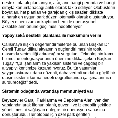
destekli olarak planlanıyor; araçların hangi peronda ve hangi
sırayla konumlanacağı anlık olarak takip ediliyor. Otobüslerin
boyutları, hat planları ve garajdan çıkış saatleri dikkate
alınarak en uygun park düzeni otomatik olarak oluşturuluyor.
Böylece hem zaman kaybının hem de operasyonel
aksaklıkların önüne geçilmesi hedefleniyor.
Yapay zekâ destekli planlama ile maksimum verim
Çalışmaya ilişkin değerlendirmelerde bulunan Başkan Dr.
Cemil Tugay, dijital altyapının güçlendirilmesinin toplu
ulaşımda verimliliği artıracağını vurguladı. Teknolojinin kamu
hizmetine entegrasyonunun önemine dikkat çeken Başkan
Tugay, “Çalışanlarımıza yakışan sistemli ve çağdaş bir
altyapıyı kentimize kazandırıyoruz. Bu tür yatırımları
yaygınlaştırarak daha düzenli, daha verimli ve daha güçlü bir
ulaşım sistemi kurma hedefi doğrultusunda çalışmalarımızı
sürdüreceğiz” dedi.
Sistemin odağında vatandaş memnuniyeti var
Beyazevler Garajı Parklanma ve Depolama Alanı yeniden
yapılandırılarak filonun planlı, güvenli ve izlenebilir şekilde
yönetilmesini sağlayan entegre bir operasyon sahasına
dönüştürüldü. Her otobüs için özel park şeritleri