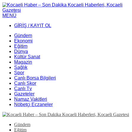
MENÜ
GİRİŞ / KAYIT OL
Gündem
Ekonomi
Eğitim
Dünya
Kültür Sanat
Magazin
Sağlık
Spor
Canlı Borsa Bilgileri
Canlı Skor
Canlı Tv
Gazeteler
Namaz Vakitleri
Nöbetçi Eczaneler
Gündem
Eğitim