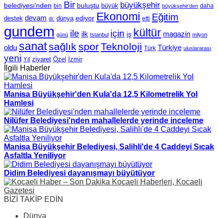
Bir
büyükşehir
belediyesi’nden
buluştu
büyük
bin
daha
büyükşehir’den
Ekonomi
Eğitim
devam
ediyor
dünya
destek
etti
dr.
gundem
kültür
için
ile
ilk
magazin
iş
günü
Istanbul
milyon
sanat
sağlık
spor
Teknoloji
oldu
Türkiye
Türk
uluslararası
yeni
Özel
İzmir
Yıl
ziyaret
İlgili Haberler
Manisa Büyükşehir'den Kula'da 12,5 Kilometrelik Yol
Hamlesi
Nilüfer Belediyesi'nden mahallelerde yerinde inceleme
Manisa Büyükşehir Belediyesi, Salihli'de 4 Caddeyi Sıcak
Asfaltla Yeniliyor
Didim Belediyesi dayanışmayı büyütüyor
BİZİ TAKİP EDİN
Dünya