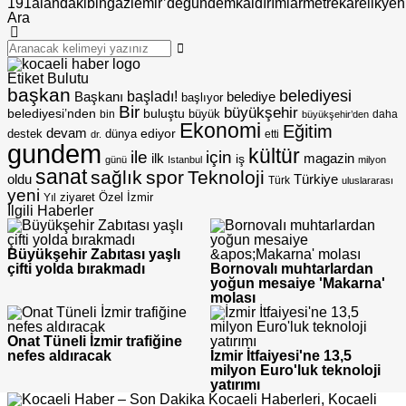
191
alandaki
bin
gaziemir’de
gundem
kaldırımlar
metrekarelik
yen
Ara
Etiket Bulutu
başkan
belediyesi
Başkanı
başladı!
belediye
başlıyor
Bir
büyükşehir
belediyesi’nden
buluştu
büyük
bin
daha
büyükşehir’den
Ekonomi
Eğitim
devam
ediyor
dünya
destek
etti
dr.
gundem
kültür
için
ile
ilk
magazin
iş
günü
Istanbul
milyon
sanat
sağlık
spor
Teknoloji
oldu
Türkiye
Türk
uluslararası
yeni
Özel
İzmir
Yıl
ziyaret
İlgili Haberler
Büyükşehir Zabıtası yaşlı
çifti yolda bırakmadı
Bornovalı muhtarlardan
yoğun mesaiye 'Makarna'
molası
Onat Tüneli İzmir trafiğine
nefes aldıracak
İzmir İtfaiyesi'ne 13,5
milyon Euro'luk teknoloji
yatırımı