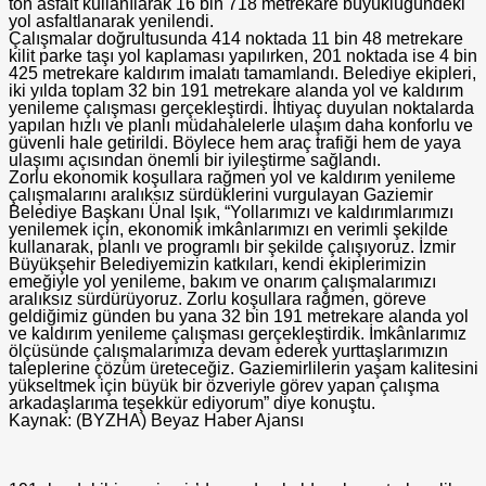
ton asfalt kullanılarak 16 bin 718 metrekare büyüklüğündeki
yol asfaltlanarak yenilendi.
Çalışmalar doğrultusunda 414 noktada 11 bin 48 metrekare
kilit parke taşı yol kaplaması yapılırken, 201 noktada ise 4 bin
425 metrekare kaldırım imalatı tamamlandı. Belediye ekipleri,
iki yılda toplam 32 bin 191 metrekare alanda yol ve kaldırım
yenileme çalışması gerçekleştirdi. İhtiyaç duyulan noktalarda
yapılan hızlı ve planlı müdahalelerle ulaşım daha konforlu ve
güvenli hale getirildi. Böylece hem araç trafiği hem de yaya
ulaşımı açısından önemli bir iyileştirme sağlandı.
Zorlu ekonomik koşullara rağmen yol ve kaldırım yenileme
çalışmalarını aralıksız sürdüklerini vurgulayan Gaziemir
Belediye Başkanı Ünal Işık, “Yollarımızı ve kaldırımlarımızı
yenilemek için, ekonomik imkânlarımızı en verimli şekilde
kullanarak, planlı ve programlı bir şekilde çalışıyoruz. İzmir
Büyükşehir Belediyemizin katkıları, kendi ekiplerimizin
emeğiyle yol yenileme, bakım ve onarım çalışmalarımızı
aralıksız sürdürüyoruz. Zorlu koşullara rağmen, göreve
geldiğimiz günden bu yana 32 bin 191 metrekare alanda yol
ve kaldırım yenileme çalışması gerçekleştirdik. İmkânlarımız
ölçüsünde çalışmalarımıza devam ederek yurttaşlarımızın
taleplerine çözüm üreteceğiz. Gaziemirlilerin yaşam kalitesini
yükseltmek için büyük bir özveriyle görev yapan çalışma
arkadaşlarıma teşekkür ediyorum” diye konuştu.
Kaynak: (BYZHA) Beyaz Haber Ajansı