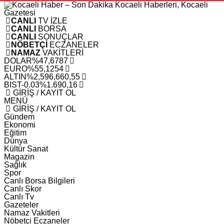
CANLI
TV İZLE
CANLI
BORSA
CANLI
SONUÇLAR
NÖBETÇİ
ECZANELER
NAMAZ
VAKİTLERİ
DOLAR
%
47,6787
EURO
%
55,1254
ALTIN
%2,59
6,660,55
BIST
-0.03%
1.690,16
GİRİŞ / KAYIT OL
MENÜ
GİRİŞ / KAYIT OL
Gündem
Ekonomi
Eğitim
Dünya
Kültür Sanat
Magazin
Sağlık
Spor
Canlı Borsa Bilgileri
Canlı Skor
Canlı Tv
Gazeteler
Namaz Vakitleri
Nöbetçi Eczaneler