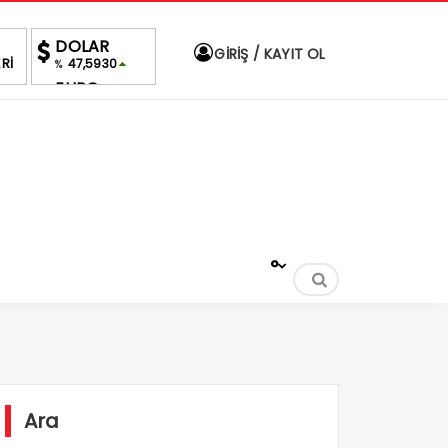
DOLAR
GİRİŞ / KAYIT OL
Rİ
47,5930
%
EURO
55,0400
%
ALTIN
6,534,85
%0,60
BIST
1.705,63
0.54%
°
Ara