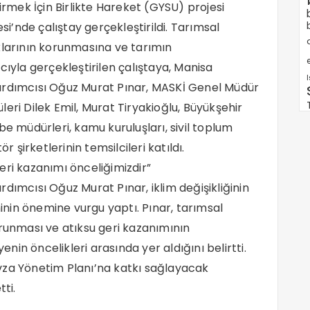
irmek İçin Birlikte Hareket (GYSU) projesi
’nde çalıştay gerçekleştirildi. Tarımsal
klarının korunmasına ve tarımın
e
cıyla gerçekleştirilen çalıştaya, Manisa
ardımcısı Oğuz Murat Pınar, MASKİ Genel Müdür
eri Dilek Emil, Murat Tiryakioğlu, Büyükşehir
be müdürleri, kamu kuruluşları, sivil toplum
tör şirketlerinin temsilcileri katıldı.
eri kazanımı önceliğimizdir”
dımcısı Oğuz Murat Pınar, iklim değişikliğinin
minin önemine vurgu yaptı. Pınar, tarımsal
orunması ve atıksu geri kazanımının
yenin öncelikleri arasında yer aldığını belirtti.
vza Yönetim Planı’na katkı sağlayacak
tti.