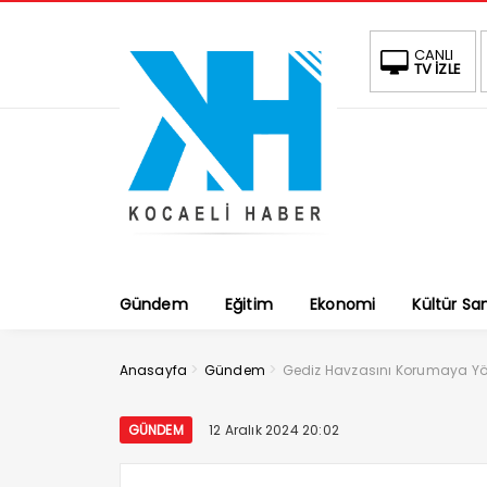
CANLI
TV İZLE
Gündem
Eğitim
Ekonomi
Kültür Sa
>
>
Anasayfa
Gündem
Gediz Havzasını Korumaya Yöne
GÜNDEM
12 Aralık 2024 20:02