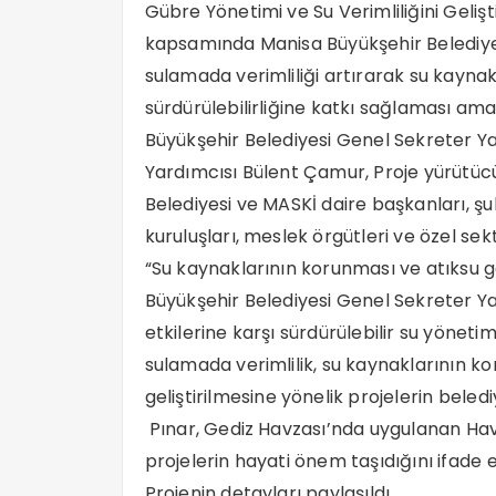
Gübre Yönetimi ve Su Verimliliğini Gelişt
kapsamında Manisa Büyükşehir Belediyesi
sulamada verimliliği artırarak su kayna
sürdürülebilirliğine katkı sağlaması ama
Büyükşehir Belediyesi Genel Sekreter Y
Yardımcısı Bülent Çamur, Proje yürütücül
Belediyesi ve MASKİ daire başkanları, şu
kuruluşları, meslek örgütleri ve özel sek
“Su kaynaklarının korunması ve atıksu g
Büyükşehir Belediyesi Genel Sekreter Yar
etkilerine karşı sürdürülebilir su yöneti
sulamada verimlilik, su kaynaklarının k
geliştirilmesine yönelik projelerin beledi
Pınar, Gediz Havzası’nda uygulanan Ha
projelerin hayati önem taşıdığını ifade e
Projenin detayları paylaşıldı