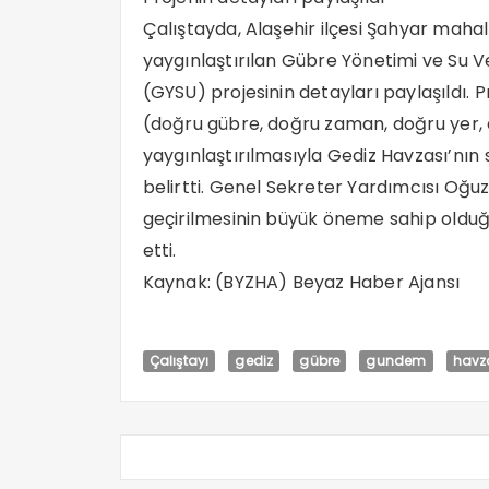
Çalıştayda, Alaşehir ilçesi Şahyar maha
yaygınlaştırılan Gübre Yönetimi ve Su Ver
(GYSU) projesinin detayları paylaşıldı. P
(doğru gübre, doğru zaman, doğru yer, 
yaygınlaştırılmasıyla Gediz Havzası’nın
belirtti. Genel Sekreter Yardımcısı Oğu
geçirilmesinin büyük öneme sahip olduğ
etti.
Kaynak: (BYZHA) Beyaz Haber Ajansı
Çalıştayı
gediz
gübre
gundem
havz