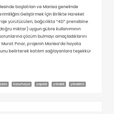
llesinde başlatılan ve Manisa genelinde
imliliğini Geliştirmek İçin Birlikte Hareket
roje yürütücüleri, bağcılıkta “4D” prensibine
doğru miktar) uygun gübre kullanımının
 sorunlarına çözüm bulmayı amaçladıklarını
z Murat Pınar, projenin Manisa’da hayata
unu belirterek katılım sağlayanlara teşekkür
asını
korumaya
yapıldı
yönelik
yönetimi