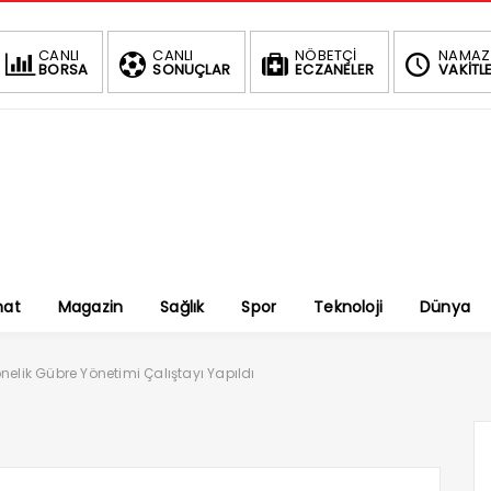
CANLI
CANLI
NÖBETÇİ
NAMAZ
BORSA
SONUÇLAR
ECZANELER
VAKİTLE
nat
Magazin
Sağlık
Spor
Teknoloji
Dünya
lik Gübre Yönetimi Çalıştayı Yapıldı