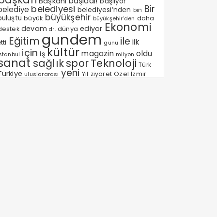
Başkanı
başladı!
başlıyor
Bir
belediyesi
belediye
belediyesi’nden
bin
büyükşehir
buluştu
büyük
daha
büyükşehir’den
Ekonomi
devam
ediyor
dünya
destek
dr.
gundem
Eğitim
ile
ilk
tti
günü
kültür
için
magazin
oldu
iş
milyon
Istanbul
sanat
sağlık
spor
Teknoloji
Türk
yeni
Türkiye
Özel
Yıl
ziyaret
İzmir
uluslararası