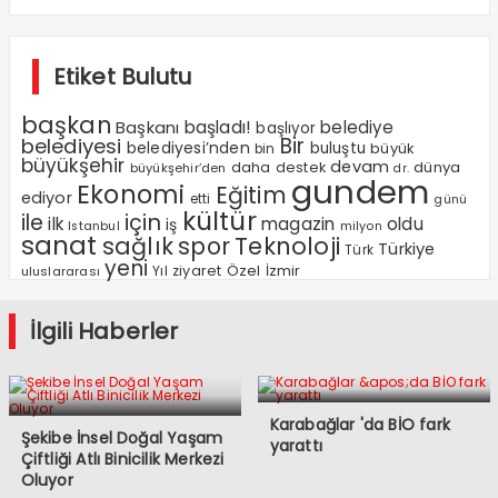
Etiket Bulutu
başkan
Başkanı
başladı!
belediye
başlıyor
Bir
belediyesi
belediyesi’nden
buluştu
büyük
bin
büyükşehir
devam
dünya
daha
destek
büyükşehir’den
dr.
gundem
Ekonomi
Eğitim
ediyor
etti
günü
kültür
ile
için
ilk
magazin
oldu
iş
milyon
Istanbul
sanat
sağlık
spor
Teknoloji
Türkiye
Türk
yeni
Özel
Yıl
ziyaret
İzmir
uluslararası
İlgili Haberler
Karabağlar 'da BİO fark
Şekibe İnsel Doğal Yaşam
yarattı
Çiftliği Atlı Binicilik Merkezi
Oluyor