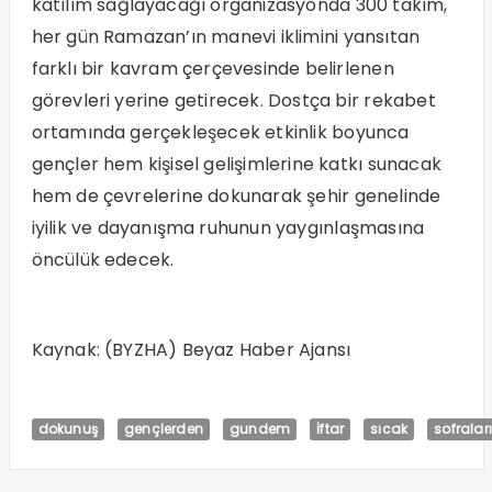
katılım sağlayacağı organizasyonda 300 takım,
her gün Ramazan’ın manevi iklimini yansıtan
farklı bir kavram çerçevesinde belirlenen
görevleri yerine getirecek. Dostça bir rekabet
ortamında gerçekleşecek etkinlik boyunca
gençler hem kişisel gelişimlerine katkı sunacak
hem de çevrelerine dokunarak şehir genelinde
iyilik ve dayanışma ruhunun yaygınlaşmasına
öncülük edecek.
Kaynak: (BYZHA) Beyaz Haber Ajansı
dokunuş
gençlerden
gundem
İftar
sıcak
sofralar