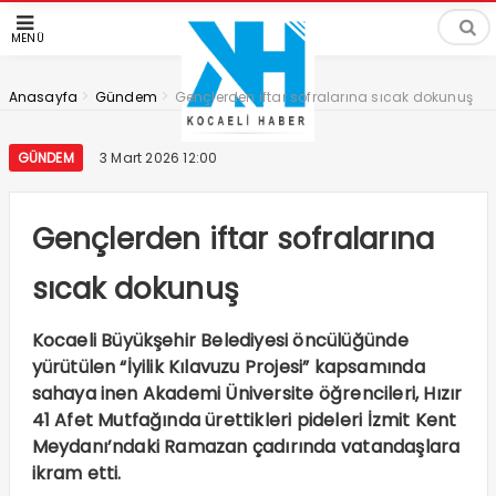
MENÜ
>
>
Anasayfa
Gündem
Gençlerden iftar sofralarına sıcak dokunuş
GÜNDEM
3 Mart 2026 12:00
Gençlerden iftar sofralarına
sıcak dokunuş
Kocaeli Büyükşehir Belediyesi öncülüğünde
yürütülen “İyilik Kılavuzu Projesi” kapsamında
sahaya inen Akademi Üniversite öğrencileri, Hızır
41 Afet Mutfağında ürettikleri pideleri İzmit Kent
Meydanı’ndaki Ramazan çadırında vatandaşlara
ikram etti.