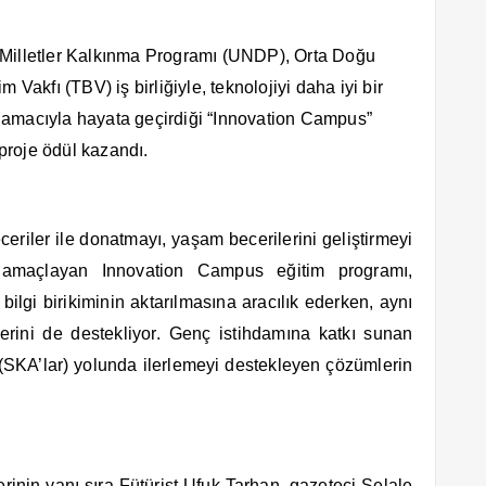
 Milletler Kalkınma Programı (UNDP), Orta Doğu
 Vakfı (TBV) iş birliğiyle, teknolojiyi daha iyi bir
 amacıyla hayata geçirdiği “Innovation Campus”
proje ödül kazandı.
ceriler ile donatmayı, yaşam becerilerini geliştirmeyi
ı amaçlayan Innovation Campus eğitim programı,
lgi birikiminin aktarılmasına aracılık ederken, aynı
lerini de destekliyor. Genç istihdamına katkı sunan
(SKA’lar) yolunda ilerlemeyi destekleyen çözümlerin
in yanı sıra Fütürist Ufuk Tarhan, gazeteci Şelale