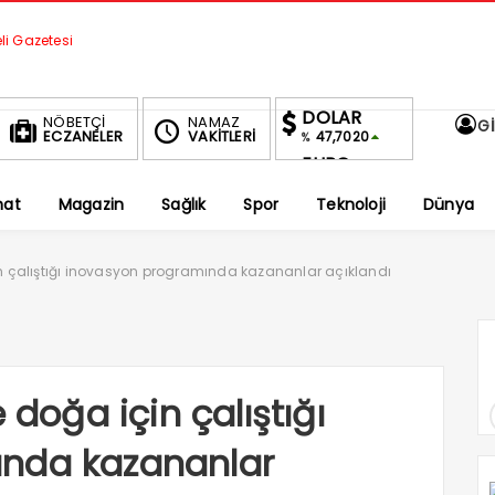
DOLAR
NÖBETÇİ
NAMAZ
Gİ
ECZANELER
VAKİTLERİ
47,7020
%
EURO
55,0370
%
nat
Magazin
Sağlık
Spor
Teknoloji
Dünya
ALTIN
6,605,57
%1,74
BIST
in çalıştığı inovasyon programında kazananlar açıklandı
1.682,72
-0.47%
 doğa için çalıştığı
ında kazananlar