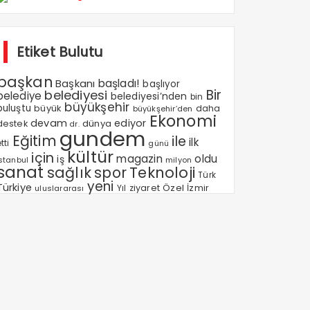
Etiket Bulutu
başkan
Başkanı
başladı!
başlıyor
Bir
belediyesi
belediye
belediyesi’nden
bin
büyükşehir
buluştu
büyük
daha
büyükşehir’den
Ekonomi
devam
ediyor
dünya
destek
dr.
gundem
Eğitim
ile
ilk
tti
günü
kültür
için
magazin
oldu
iş
milyon
Istanbul
sanat
sağlık
spor
Teknoloji
Türk
yeni
Türkiye
Özel
Yıl
ziyaret
İzmir
uluslararası