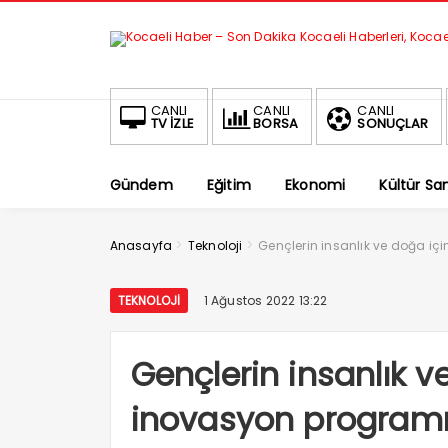
CANLI
CANLI
CANLI
TV İZLE
BORSA
SONUÇLAR
Gündem
Eğitim
Ekonomi
Kültür Sa
>
>
Anasayfa
Teknoloji
Gençlerin insanlık ve doğa iç
TEKNOLOJI
1 Ağustos 2022 13:22
Gençlerin insanlık ve
inovasyon program