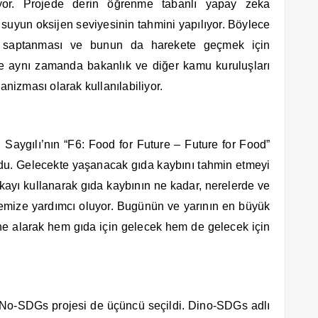
yor. Projede derin öğrenme tabanlı yapay zeka
 suyun oksijen seviyesinin tahmini yapılıyor. Böylece
en saptanması ve bunun da harekete geçmek için
oje aynı zamanda bakanlık ve diğer kamu kuruluşları
anizması olarak kullanılabiliyor.
Saygılı’nın “F6: Food for Future – Future for Food”
ldu. Gelecekte yaşanacak gıda kaybını tahmin etmeyi
ayı kullanarak gıda kaybının ne kadar, nerelerde ve
emize yardımcı oluyor. Bugünün ve yarının en büyük
ine alarak hem gıda için gelecek hem de gelecek için
No-SDGs projesi de üçüncü seçildi. Dino-SDGs adlı