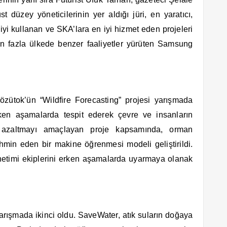
zey yöneticilerinin yer aldığı jüri, en yaratıcı,
 iyi kullanan ve SKA’lara en iyi hizmet eden projeleri
dan fazla ülkede benzer faaliyetler yürüten Samsung
ütok’ün “Wildfire Forecasting” projesi yarışmada
erken aşamalarda tespit ederek çevre ve insanların
ni azaltmayı amaçlayan proje kapsamında, orman
hmin eden bir makine öğrenmesi modeli geliştirildi.
önetimi ekiplerini erken aşamalarda uyarmaya olanak
rışmada ikinci oldu. SaveWater, atık suların doğaya