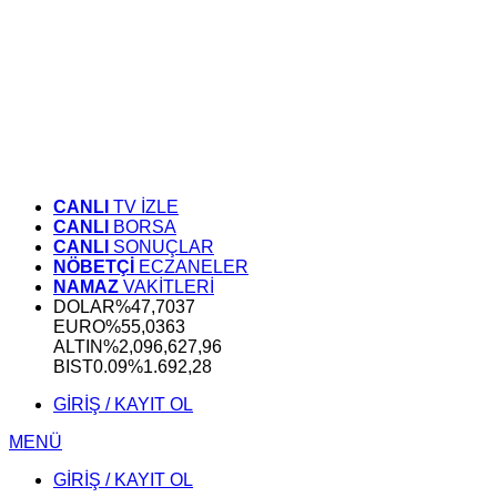
CANLI
TV İZLE
CANLI
BORSA
CANLI
SONUÇLAR
NÖBETÇİ
ECZANELER
NAMAZ
VAKİTLERİ
DOLAR
%
47,7037
EURO
%
55,0363
ALTIN
%2,09
6,627,96
BIST
0.09%
1.692,28
GİRİŞ / KAYIT OL
MENÜ
GİRİŞ / KAYIT OL