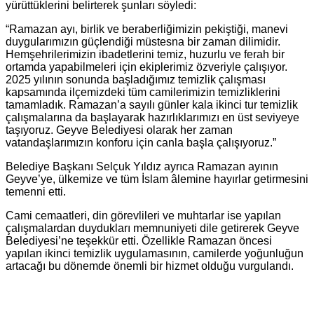
yürüttüklerini belirterek şunları söyledi:
“Ramazan ayı, birlik ve beraberliğimizin pekiştiği, manevi
duygularımızın güçlendiği müstesna bir zaman dilimidir.
Hemşehrilerimizin ibadetlerini temiz, huzurlu ve ferah bir
ortamda yapabilmeleri için ekiplerimiz özveriyle çalışıyor.
2025 yılının sonunda başladığımız temizlik çalışması
kapsamında ilçemizdeki tüm camilerimizin temizliklerini
tamamladık. Ramazan’a sayılı günler kala ikinci tur temizlik
çalışmalarına da başlayarak hazırlıklarımızı en üst seviyeye
taşıyoruz. Geyve Belediyesi olarak her zaman
vatandaşlarımızın konforu için canla başla çalışıyoruz.”
Belediye Başkanı Selçuk Yıldız ayrıca Ramazan ayının
Geyve’ye, ülkemize ve tüm İslam âlemine hayırlar getirmesini
temenni etti.
Cami cemaatleri, din görevlileri ve muhtarlar ise yapılan
çalışmalardan duydukları memnuniyeti dile getirerek Geyve
Belediyesi’ne teşekkür etti. Özellikle Ramazan öncesi
yapılan ikinci temizlik uygulamasının, camilerde yoğunluğun
artacağı bu dönemde önemli bir hizmet olduğu vurgulandı.