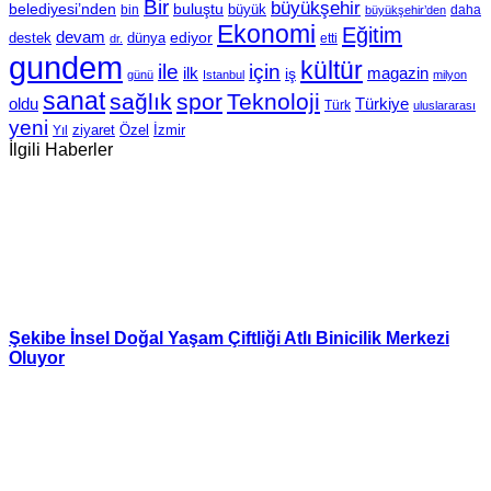
Bir
büyükşehir
belediyesi’nden
buluştu
büyük
bin
daha
büyükşehir’den
Ekonomi
Eğitim
devam
ediyor
dünya
destek
etti
dr.
gundem
kültür
için
ile
ilk
magazin
iş
günü
Istanbul
milyon
sanat
sağlık
spor
Teknoloji
oldu
Türkiye
Türk
uluslararası
yeni
Özel
İzmir
Yıl
ziyaret
İlgili Haberler
Şekibe İnsel Doğal Yaşam Çiftliği Atlı Binicilik Merkezi
Oluyor