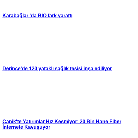
Karabağlar 'da BİO fark yarattı
Derince'de 120 yataklı sağlık tesisi inşa ediliyor
Canik'te Yatırımlar Hız Kesmiyor: 20 Bin Hane Fiber
İnternete Kavuşuyor