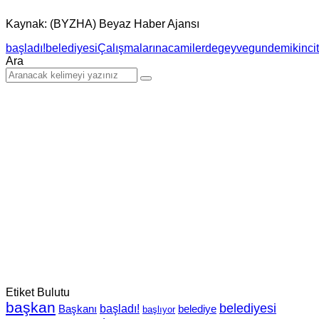
Kaynak: (BYZHA) Beyaz Haber Ajansı
başladı!
belediyesi
Çalışmalarına
camilerde
geyve
gundem
ikinci
Ara
Etiket Bulutu
başkan
belediyesi
Başkanı
başladı!
belediye
başlıyor