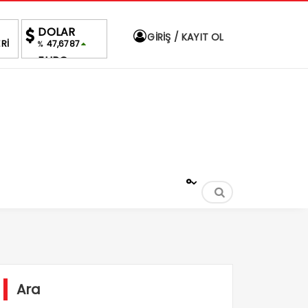
DOLAR
GİRİŞ / KAYIT OL
Rİ
47,6787
%
EURO
55,1254
%
ALTIN
6,660,55
%2,59
BIST
1.690,16
-0.03%
°
Ara