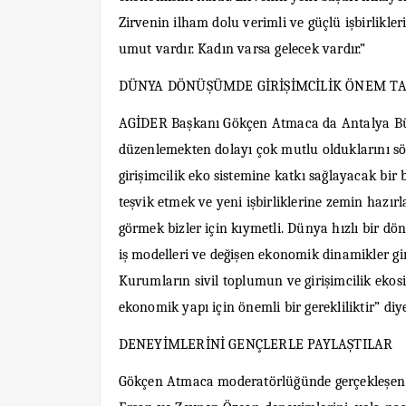
Zirvenin ilham dolu verimli ve güçlü işbirlikler
umut vardır. Kadın varsa gelecek vardır.”
DÜNYA DÖNÜŞÜMDE GİRİŞİMCİLİK ÖNEM TA
AGİDER Başkanı Gökçen Atmaca da Antalya Büyük
düzenlemekten dolayı çok mutlu olduklarını sö
girişimcilik eko sistemine katkı sağlayacak b
teşvik etmek ve yeni işbirliklerine zemin haz
görmek bizler için kıymetli. Dünya hızlı bir dö
iş modelleri ve değişen ekonomik dinamikler gi
Kurumların sivil toplumun ve girişimcilik ekosi
ekonomik yapı için önemli bir gerekliliktir” diy
DENEYİMLERİNİ GENÇLERLE PAYLAŞTILAR
Gökçen Atmaca moderatörlüğünde gerçekleşen p