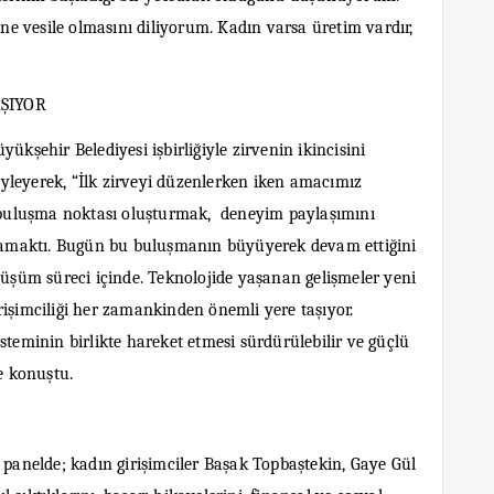
ine vesile olmasını diliyorum. Kadın varsa üretim vardır,
ŞIYOR
şehir Belediyesi işbirliğiyle zirvenin ikincisini
yleyerek, “İlk zirveyi düzenlerken iken amacımız
ir buluşma noktası oluşturmak, deneyim paylaşımını
ırlamaktı. Bugün bu buluşmanın büyüyerek devam ettiğini
nüşüm süreci içinde. Teknolojide yaşanan gelişmeler yeni
rişimciliği her zamankinden önemli yere taşıyor.
steminin birlikte hareket etmesi sürdürülebilir ve güçlü
e konuştu.
anelde; kadın girişimciler Başak Topbaştekin, Gaye Gül