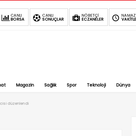
CANLI
CANLI
NÖBETÇİ
NAMAZ
BORSA
SONUÇLAR
ECZANELER
VAKİTLE
nat
Magazin
Sağlık
Spor
Teknoloji
Dünya
ncisi düzenlendi