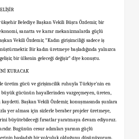
ELİŞİR
ükşehir Belediye Başkan Vekili Büşra Özdemir, bir
 ekonomi, sanatta ve karar mekanizmalarda güçlü
şkan Vekili Özdemir, “Kadın girişimciliği sadece iş
 dönüştürmektir. Bir kadın üretmeye başladığında yalnızca
gelişir, bir ülkenin geleceği değişir” diye konuştu.
İNİ KURACAK
e üretim gücü ve girişimcilik ruhuyla Türkiye’nin en
en büyük gücünün hayallerinden vazgeçmeyen, üreten,
u kaydetti. Başkan Vekili Özdemir, konuşmasında şunlara
a yer alması için sizlerle beraber projeler üretmeye,
lerini büyütebileceği fırsatlar yaratmaya devam ediyoruz.
rıdır. Bugünün cesur adımları yarının güçlü
elerinin başladığı bir yolculuk olduğunu düşünüyorum.