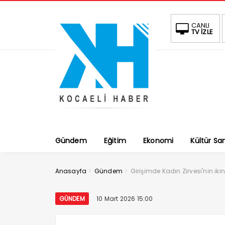
CANLI
TV İZLE
Gündem
Eğitim
Ekonomi
Kültür Sa
>
>
Anasayfa
Gündem
Girişimde Kadın Zirvesi'nin iki
GÜNDEM
10 Mart 2026 15:00