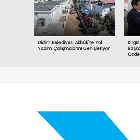
Didim Belediyesi Akbük'te Yol
Kırgı
Yapım Çalışmalarını Genişletiyor
Başko
Özdem