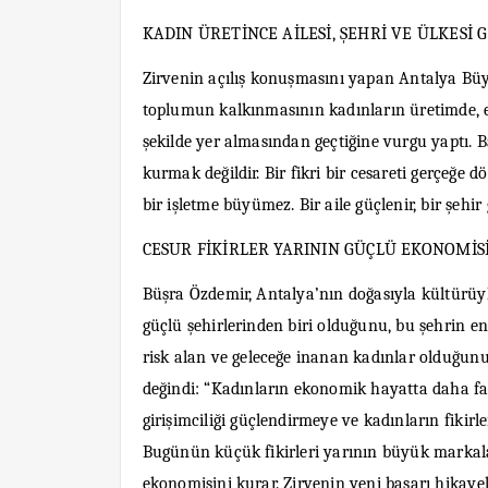
KADIN ÜRETİNCE AİLESİ, ŞEHRİ VE ÜLKESİ G
Zirvenin açılış konuşmasını yapan Antalya Büy
toplumun kalkınmasının kadınların üretimde,
şekilde yer almasından geçtiğine vurgu yaptı. Ba
kurmak değildir. Bir fikri bir cesareti gerçeğe
bir işletme büyümez. Bir aile güçlenir, bir şehir 
CESUR FİKİRLER YARININ GÜÇLÜ EKONOMİS
Büşra Özdemir, Antalya’nın doğasıyla kültürüyl
güçlü şehirlerinden biri olduğunu, bu şehrin 
risk alan ve geleceğe inanan kadınlar olduğun
değindi: “Kadınların ekonomik hayatta daha fazl
girişimciliği güçlendirmeye ve kadınların fikir
Bugünün küçük fikirleri yarının büyük markala
ekonomisini kurar. Zirvenin yeni başarı hikay