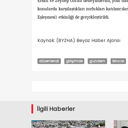
Ersan ve Zeynep Özcan deneyimlerini, yola nasıl 
konularda karşılaştıkları zorlukları katılımcıl
Eşleşmesi) etkinliği de gerçekleştirildi.
Kaynak: (BYZHA) Beyaz Haber Ajansı
düzenlendi
girişimde
gundem
ikincisi
İlgili Haberler