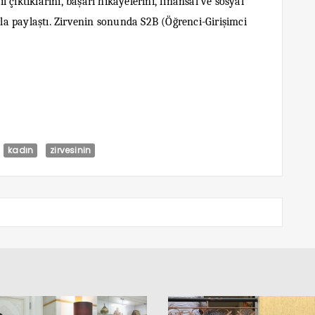
çıktıklarını, başarı hikayelerini, finansal ve sosyal
arla paylaştı. Zirvenin sonunda S2B (Öğrenci-Girişimci
kadın
zirvesinin