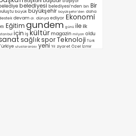
Başkanı
başladı!
başlıyor
Bir
belediyesi
belediye
belediyesi’nden
bin
büyükşehir
buluştu
büyük
daha
büyükşehir’den
Ekonomi
devam
ediyor
dünya
destek
dr.
gundem
Eğitim
ile
ilk
tti
günü
kültür
için
magazin
oldu
iş
milyon
Istanbul
sanat
sağlık
spor
Teknoloji
Türk
yeni
Türkiye
Özel
Yıl
ziyaret
İzmir
uluslararası