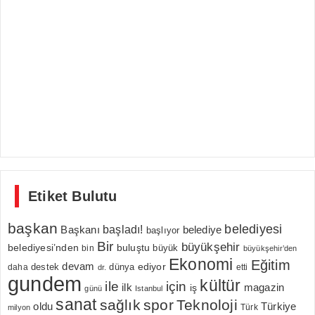
Etiket Bulutu
başkan
belediyesi
Başkanı
başladı!
belediye
başlıyor
Bir
büyükşehir
belediyesi’nden
buluştu
büyük
bin
büyükşehir’den
Ekonomi
Eğitim
devam
ediyor
dünya
daha
destek
etti
dr.
gundem
kültür
için
ile
ilk
magazin
iş
günü
Istanbul
sanat
sağlık
spor
Teknoloji
oldu
Türkiye
milyon
Türk