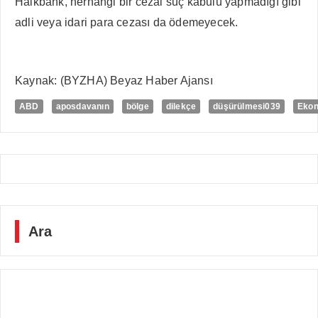
Halkbank, herhangi bir cezai suç kabulü yapmadığı gibi
adli veya idari para cezası da ödemeyecek.
Kaynak: (BYZHA) Beyaz Haber Ajansı
ABD
aposdavanın
bölge
dilekçe
düşürülmesi039
Eko
Ara