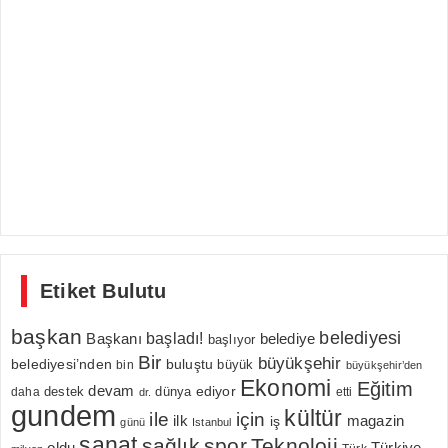
Etiket Bulutu
başkan
belediyesi
Başkanı
başladı!
belediye
başlıyor
Bir
büyükşehir
belediyesi’nden
buluştu
büyük
bin
büyükşehir’den
Ekonomi
Eğitim
devam
ediyor
dünya
daha
destek
etti
dr.
gundem
kültür
için
ile
ilk
magazin
iş
günü
Istanbul
sanat
sağlık
spor
Teknoloji
oldu