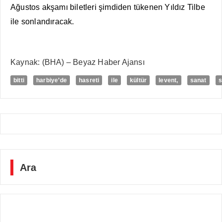
Ağustos akşamı biletleri şimdiden tükenen Yıldız Tilbe
ile sonlandıracak.
Kaynak: (BHA) – Beyaz Haber Ajansı
bitti
harbiye’de
hasreti
ile
kültür
levent,
sanat
s
Ara