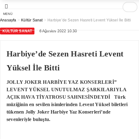
MENÜ
>
>
Anasayfa
Kültür Sanat
Harbiye’de Sezen Hasreti Levent Yüksel İle Bitti
KÜLTÜR SANAT
6 Ağustos 2022 10:30
Harbiye’de Sezen Hasreti Levent
Yüksel İle Bitti
JOLLY JOKER HARBİYE YAZ KONSERLERİ”
LEVENT YÜKSEL UNUTULMAZ ŞARKILARIYLA
AÇIK HAVA TİYATROSU SAHNESİNDEYDİ Türk
müziğinin en sevilen isimlerinden Levent Yüksel biletleri
tükenen Jolly Joker Harbiye Yaz Konserleri’nde
sevenleriyle buluştu.