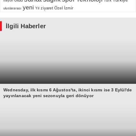
Türkiye
milyon
Türk
yeni
Özel
İzmir
Yıl
ziyaret
uluslararası
İlgili Haberler
Wednesday, ilk kısmı 6 Ağustos'ta, ikinci kısmı ise 3 Eylül'de
yayınlanacak yeni sezonuyla geri dönüyor