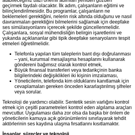
atabileceğiniz bazı önemli adımları yeniden gözden
geçirmek faydalı olacaktır. İlk adım, çalışanların eğitimi ve
bilinçlendirilmesidir. Bu programlar, çalışanların ne
beklemeleri gerektiğini, nelerin risk altında olduğunu ve nasıl
davranmaları gerektiğini bilmelerini sağlamak için deepfake
ses simülasyonlarını içerecek şekilde güncellenmelidir.
Çalışanlara, sosyal mühendisliğin belirgin işaretlerini ve
yukarıda açıklananlar gibi tipik deepfake senaryolarını tespit
etmeleri öğretilmelidir.
Telefonla yapılan tüm taleplerin bant dışı doğrulanması
– yani, kurumsal mesajlaşma hesaplarını kullanarak
göndereni bağımsız olarak kontrol etmek,
Büyük finansal transferleri veya tedarikçinin banka
bilgilerindeki değişiklikleri iki kişinin imzalaması,
Yöneticilerin, telefonda kim olduklarını kanıtlamak için
cevaplamaları gereken önceden kararlaştırılmış şifreler
veya sorular.
Teknoloji de yardımcı olabilir. Sentetik sesin varlığını kontrol
etmek için çeşitli parametreleri kontrol eden algılama araçları
mevcuttur. Uygulaması daha zor olsa da başka bir önlem de
yöneticilerin kamuya açık görünümlerini sınırlayarak tehdit
aktörlerinin ses kaydına ulaşma fırsatlarını kısıtlamaktır.
İnsanlar, süreçler ve teknoloji