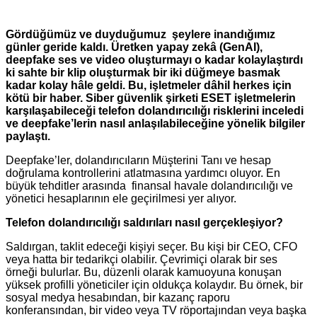
Gördüğümüz ve duyduğumuz şeylere inandığımız
günler geride kaldı. Üretken yapay zekâ (GenAI),
deepfake ses ve video oluşturmayı o kadar kolaylaştırdı
ki sahte bir klip oluşturmak bir iki düğmeye basmak
kadar kolay hâle geldi. Bu, işletmeler dâhil herkes için
kötü bir haber. Siber güvenlik şirketi ESET işletmelerin
karşılaşabileceği telefon dolandırıcılığı risklerini inceledi
ve deepfake’lerin nasıl anlaşılabileceğine yönelik bilgiler
paylaştı.
Deepfake’ler, dolandırıcıların Müşterini Tanı ve hesap
doğrulama kontrollerini atlatmasına yardımcı oluyor. En
büyük tehditler arasında finansal havale dolandırıcılığı ve
yönetici hesaplarının ele geçirilmesi yer alıyor.
Telefon dolandırıcılığı saldırıları nasıl gerçekleşiyor?
Saldırgan, taklit edeceği kişiyi seçer. Bu kişi bir CEO, CFO
veya hatta bir tedarikçi olabilir. Çevrimiçi olarak bir ses
örneği bulurlar. Bu, düzenli olarak kamuoyuna konuşan
yüksek profilli yöneticiler için oldukça kolaydır. Bu örnek, bir
sosyal medya hesabından, bir kazanç raporu
konferansından, bir video veya TV röportajından veya başka