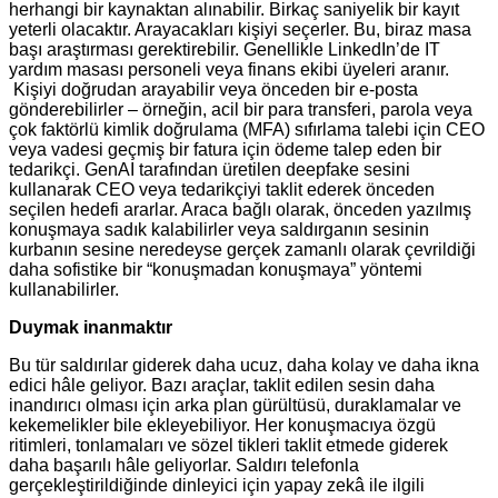
herhangi bir kaynaktan alınabilir. Birkaç saniyelik bir kayıt
yeterli olacaktır. Arayacakları kişiyi seçerler. Bu, biraz masa
başı araştırması gerektirebilir. Genellikle LinkedIn’de IT
yardım masası personeli veya finans ekibi üyeleri aranır.
Kişiyi doğrudan arayabilir veya önceden bir e-posta
gönderebilirler – örneğin, acil bir para transferi, parola veya
çok faktörlü kimlik doğrulama (MFA) sıfırlama talebi için CEO
veya vadesi geçmiş bir fatura için ödeme talep eden bir
tedarikçi. GenAI tarafından üretilen deepfake sesini
kullanarak CEO veya tedarikçiyi taklit ederek önceden
seçilen hedefi ararlar. Araca bağlı olarak, önceden yazılmış
konuşmaya sadık kalabilirler veya saldırganın sesinin
kurbanın sesine neredeyse gerçek zamanlı olarak çevrildiği
daha sofistike bir “konuşmadan konuşmaya” yöntemi
kullanabilirler.
Duymak inanmaktır
Bu tür saldırılar giderek daha ucuz, daha kolay ve daha ikna
edici hâle geliyor. Bazı araçlar, taklit edilen sesin daha
inandırıcı olması için arka plan gürültüsü, duraklamalar ve
kekemelikler bile ekleyebiliyor. Her konuşmacıya özgü
ritimleri, tonlamaları ve sözel tikleri taklit etmede giderek
daha başarılı hâle geliyorlar. Saldırı telefonla
gerçekleştirildiğinde dinleyici için yapay zekâ ile ilgili