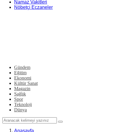
Namaz Vakitleri
Nöbetçi Eczaneler
Gündem
Eğitim
Ekonomi
Kültür Sanat
Magazin
Sağlık
Spor
Teknoloji
Dünya
Anasayfa