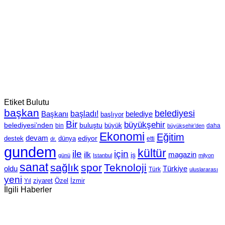
Etiket Bulutu
başkan
belediyesi
Başkanı
başladı!
belediye
başlıyor
Bir
büyükşehir
belediyesi’nden
buluştu
büyük
bin
daha
büyükşehir’den
Ekonomi
Eğitim
devam
ediyor
dünya
destek
etti
dr.
gundem
kültür
için
ile
ilk
magazin
iş
günü
Istanbul
milyon
sanat
sağlık
spor
Teknoloji
oldu
Türkiye
Türk
uluslararası
yeni
Özel
İzmir
Yıl
ziyaret
İlgili Haberler