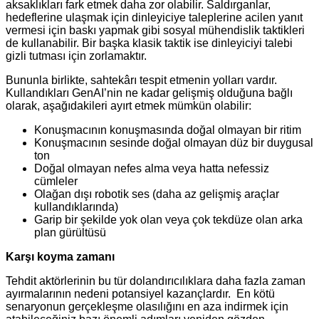
aksaklıkları fark etmek daha zor olabilir. Saldırganlar,
hedeflerine ulaşmak için dinleyiciye taleplerine acilen yanıt
vermesi için baskı yapmak gibi sosyal mühendislik taktikleri
de kullanabilir. Bir başka klasik taktik ise dinleyiciyi talebi
gizli tutması için zorlamaktır.
Bununla birlikte, sahtekârı tespit etmenin yolları vardır.
Kullandıkları GenAI’nin ne kadar gelişmiş olduğuna bağlı
olarak, aşağıdakileri ayırt etmek mümkün olabilir:
Konuşmacının konuşmasında doğal olmayan bir ritim
Konuşmacının sesinde doğal olmayan düz bir duygusal
ton
Doğal olmayan nefes alma veya hatta nefessiz
cümleler
Olağan dışı robotik ses (daha az gelişmiş araçlar
kullandıklarında)
Garip bir şekilde yok olan veya çok tekdüze olan arka
plan gürültüsü
Karşı koyma zamanı
Tehdit aktörlerinin bu tür dolandırıcılıklara daha fazla zaman
ayırmalarının nedeni potansiyel kazançlardır. En kötü
senaryonun gerçekleşme olasılığını en aza indirmek için