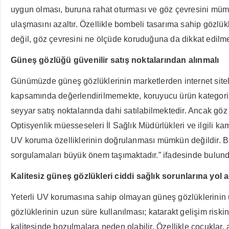
uygun olması, buruna rahat oturması ve göz çevresini mümk
ulaşmasını azaltır. Özellikle bombeli tasarıma sahip gözlü
değil, göz çevresini ne ölçüde koruduğuna da dikkat edilmel
Güneş gözlüğü güvenilir satış noktalarından alınmalı
Günümüzde güneş gözlüklerinin marketlerden internet sitele
kapsamında değerlendirilmemekte, koruyucu ürün kategorisin
seyyar satış noktalarında dahi satılabilmektedir. Ancak göz
Optisyenlik müesseseleri İl Sağlık Müdürlükleri ve ilgili ka
UV koruma özelliklerinin doğrulanması mümkün değildir. Bu n
sorgulamaları büyük önem taşımaktadır.” ifadesinde bulund
Kalitesiz güneş gözlükleri ciddi sağlık sorunlarına yol a
Yeterli UV korumasına sahip olmayan güneş gözlüklerinin u
gözlüklerinin uzun süre kullanılması; katarakt gelişim ris
kalitesinde bozulmalara neden olabilir. Özellikle çocuklar, 