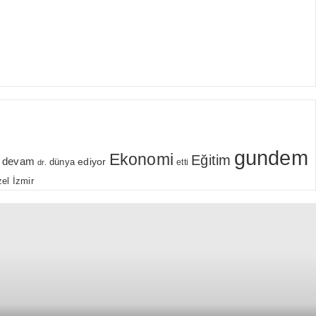
gundem
Ekonomi
Eğitim
devam
ediyor
dünya
etti
dr.
el
İzmir