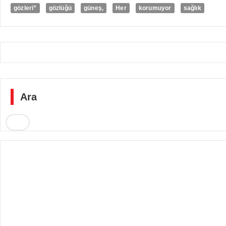
gözleri”
gözlüğü
güneş,
Her
korumuyor
sağlık
Ara