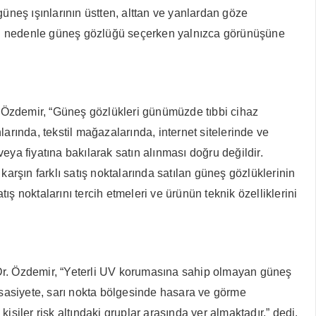
neş ışınlarının üstten, alttan ve yanlardan göze
. Bu nedenle güneş gözlüğü seçerken yalnızca görünüşüne
r. Özdemir, “Güneş gözlükleri günümüzde tıbbi cihaz
ında, tekstil mağazalarında, internet sitelerinde ve
ya fiyatına bakılarak satın alınması doğru değildir.
arşın farklı satış noktalarında satılan güneş gözlüklerinin
ş noktalarını tercih etmeleri ve ürünün teknik özelliklerini
 Dr. Özdemir, “Yeterli UV korumasına sahip olmayan güneş
assasiyete, sarı nokta bölgesinde hasara ve görme
şiler risk altındaki gruplar arasında yer almaktadır.” dedi.