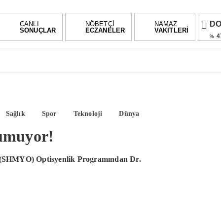
D
CANLI
NÖBETÇİ
NAMAZ
SONUÇLAR
ECZANELER
VAKİTLERİ
4
%
E
5
%
AL
%0,
BI
Sağlık
Spor
Teknoloji
Dünya
-1.0
rumuyor!
u (SHMYO) Optisyenlik Programından Dr.