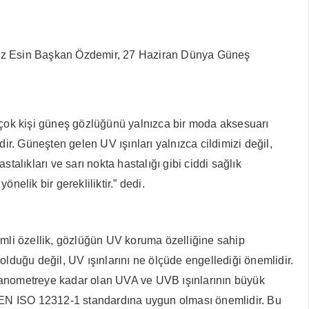
az Esin Başkan Özdemir, 27 Haziran
Dünya Güneş
irçok kişi güneş gözlüğünü yalnızca bir moda aksesuarı
ir. Güneşten gelen UV ışınları yalnızca cildimizi değil,
alıkları ve sarı nokta hastalığı gibi ciddi sağlık
nelik bir gerekliliktir.” dedi.
emli özellik, gözlüğün UV koruma özelliğine sahip
duğu değil, UV ışınlarını ne ölçüde engellediği önemlidir.
nanometreye kadar olan UVA ve UVB ışınlarının büyük
an EN ISO 12312-1 standardına uygun olması önemlidir. Bu