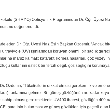
sekokulu (SHMYO) Optisyenlik Programından Dr. Öğr. Üyesi N
nusunu değerlendirdi.
ı ifade eden Dr. Öğr. Üyesi Naz Esin Başkan Özdemir, “Ancak b
ultraviyole (UV) ışınlarından koruyan önemli bir sağlık gerecid
larına maruz kalmak; katarakt, kornea hasarları, göz yüzeyi hast
lüğü kullanımı estetik bir tercih değil, göz sağlığını korumaya yö
Dr. Özdemir, “Tüketicilerin dikkat etmesi gereken ilk ve en ön
ladığı anlamına gelmez. Bir güneş gözlüğünün ne kadar koyu ol
e sahip olması gerekmektedir. UV400 ibaresi, gözlüğün 400 
e CE işaretinin bulunması ve güneş gözlükleri için geçerli ol