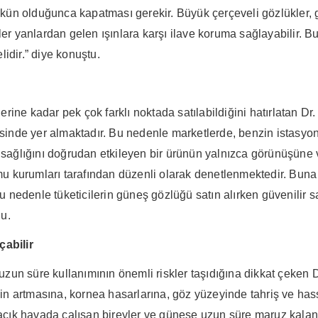
ün olduğunca kapatması gerekir. Büyük çerçeveli gözlükler, gü
kler yanlardan gelen ışınlara karşı ilave koruma sağlayabilir
idir.” diye konuştu.
rine kadar pek çok farklı noktada satılabildiğini hatırlatan D
de yer almaktadır. Bu nedenle marketlerde, benzin istasyonlar
 sağlığını doğrudan etkileyen bir ürünün yalnızca görünüşüne ve
mu kurumları tarafından düzenli olarak denetlenmektedir. Buna k
edenle tüketicilerin güneş gözlüğü satın alırken güvenilir satı
u.
çabilir
zun süre kullanımının önemli riskler taşıdığına dikkat çeken
kinin artmasına, kornea hasarlarına, göz yüzeyinde tahriş ve h
açık havada çalışan bireyler ve güneşe uzun süre maruz kalan ki