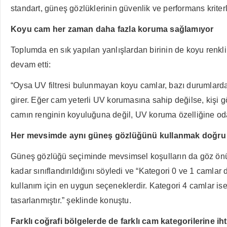
standart, güneş gözlüklerinin güvenlik ve performans kriterl
Koyu cam her zaman daha fazla koruma sağlamıyor
Toplumda en sık yapılan yanlışlardan birinin de koyu ren
devam etti:
“Oysa UV filtresi bulunmayan koyu camlar, bazı durumlarda
girer. Eğer cam yeterli UV korumasına sahip değilse, kişi
camın renginin koyuluğuna değil, UV koruma özelliğine oda
Her mevsimde aynı güneş gözlüğünü kullanmak doğru 
Güneş gözlüğü seçiminde mevsimsel koşulların da göz önünde
kadar sınıflandırıldığını söyledi ve “Kategori 0 ve 1 camlar
kullanım için en uygun seçeneklerdir. Kategori 4 camlar is
tasarlanmıştır.” şeklinde konuştu.
Farklı coğrafi bölgelerde de farklı cam kategorilerine ih