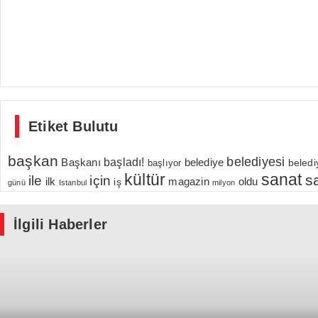
Etiket Bulutu
başkan
belediyesi
Başkanı
başladı!
belediye
beledi
başlıyor
kültür
sanat
s
için
ile
ilk
magazin
oldu
iş
günü
Istanbul
milyon
İlgili Haberler