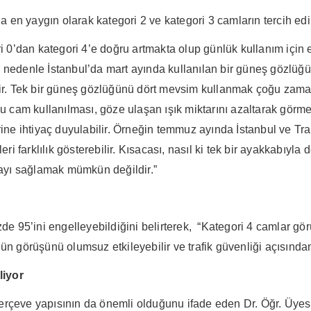
en yaygın olarak kategori 2 ve kategori 3 camların tercih edil
’dan kategori 4’e doğru artmakta olup günlük kullanım için en 
u nedenle İstanbul’da mart ayında kullanılan bir güneş gözlü
dir. Tek bir güneş gözlüğünü dört mevsim kullanmak çoğu zaman
cam kullanılması, göze ulaşan ışık miktarını azaltarak görme 
ine ihtiyaç duyulabilir. Örneğin temmuz ayında İstanbul ve Trabz
 farklılık gösterebilir. Kısacası, nasıl ki tek bir ayakkabıyl
ayı sağlamak mümkün değildir.”
zde 95’ini engelleyebildiğini belirterek, “Kategori 4 camlar gö
n görüşünü olumsuz etkileyebilir ve trafik güvenliği açısından r
liyor
çerçeve yapısının da önemli olduğunu ifade eden Dr. Öğr. Üy