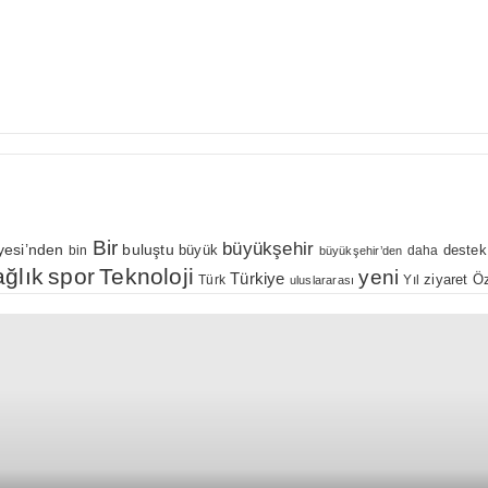
Bir
büyükşehir
yesi’nden
buluştu
büyük
bin
daha
destek
büyükşehir’den
ağlık
spor
Teknoloji
yeni
Türkiye
Öz
Yıl
ziyaret
Türk
uluslararası