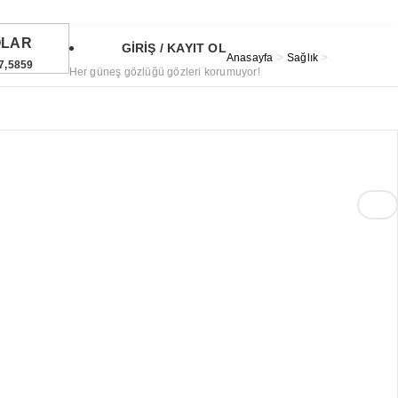
OLAR
GİRİŞ / KAYIT OL
>
>
Anasayfa
Sağlık
7,5859
Her güneş gözlüğü gözleri korumuyor!
URO
5,0812
TIN
6,526,99
48
°
ST
1.696,53
2%