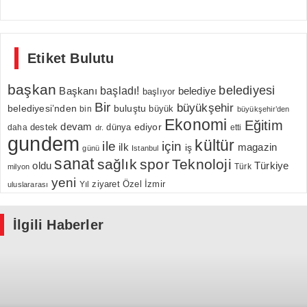
Etiket Bulutu
başkan
belediyesi
Başkanı
başladı!
belediye
başlıyor
Bir
büyükşehir
belediyesi’nden
buluştu
büyük
bin
büyükşehir’den
Ekonomi
Eğitim
devam
ediyor
dünya
daha
destek
etti
dr.
gundem
kültür
için
ile
ilk
magazin
iş
günü
Istanbul
sanat
sağlık
spor
Teknoloji
oldu
Türkiye
milyon
Türk
yeni
Özel
İzmir
Yıl
ziyaret
uluslararası
İlgili Haberler