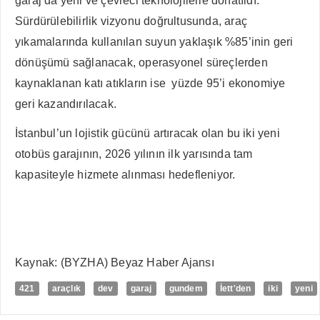
garaj da yeni ve çevreci teknolojilerle donatıldı.
Sürdürülebilirlik vizyonu doğrultusunda, araç
yıkamalarında kullanılan suyun yaklaşık %85’inin geri
dönüşümü sağlanacak, operasyonel süreçlerden
kaynaklanan katı atıkların ise yüzde 95’i ekonomiye
geri kazandırılacak.
İstanbul’un lojistik gücünü artıracak olan bu iki yeni
otobüs garajının, 2026 yılının ilk yarısında tam
kapasiteyle hizmete alınması hedefleniyor.
Kaynak: (BYZHA) Beyaz Haber Ajansı
421
araçlık
dev
garaj
gundem
İett'den
iki
yeni