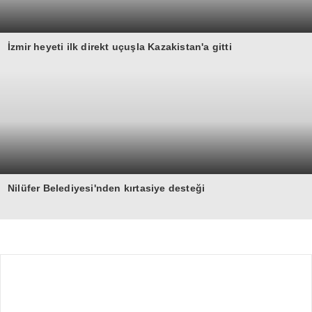
İzmir heyeti ilk direkt uçuşla Kazakistan'a gitti
Nilüfer Belediyesi'nden kırtasiye desteği