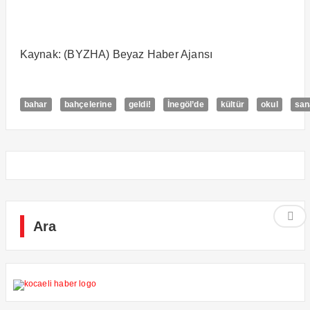
Kaynak: (BYZHA) Beyaz Haber Ajansı
bahar
bahçelerine
geldi!
İnegöl’de
kültür
okul
san
Ara