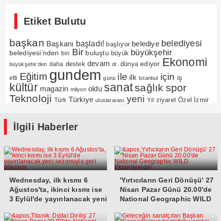
Etiket Bulutu
başkan
belediyesi
Başkanı
başladı!
belediye
başlıyor
Bir
büyükşehir
belediyesi’nden
buluştu
büyük
bin
Ekonomi
devam
ediyor
dünya
daha
destek
büyükşehir’den
dr.
gundem
Eğitim
için
ile
ilk
iş
etti
günü
Istanbul
kültür
sanat
sağlık
spor
magazin
oldu
milyon
Teknoloji
yeni
Türkiye
Özel
İzmir
Yıl
ziyaret
Türk
uluslararası
İlgili Haberler
Wednesday, ilk kısmı 6
'Yırtıcıların Geri Dönüşü' 27
Ağustos'ta, ikinci kısmı ise
Nisan Pazar Günü 20.00'de
3 Eylül'de yayınlanacak yeni
National Geographic WILD
sezonuyla geri dönüyor
Ekranlarında!