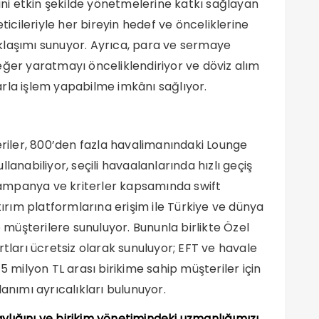
rini etkin şekilde yönetmelerine katkı sağlayan
eticileriyle her bireyin hedef ve önceliklerine
klaşımı sunuyor. Ayrıca, para ve sermaye
eğer yaratmayı önceliklendiriyor ve döviz alım
arla işlem yapabilme imkânı sağlıyor.
eriler, 800’den fazla havalimanındaki Lounge
kullanabiliyor, seçili havaalanlarında hızlı geçiş
i kampanya ve kriterler kapsamında swift
tırım platformlarına erişim ile Türkiye ve dünya
e müşterilere sunuluyor. Bununla birlikte Özel
rtları ücretsiz olarak sunuluyor; EFT ve havale
5 milyon TL arası birikime sahip müşteriler için
ullanımı ayrıcalıkları bulunuyor.
laylığını ve birikim yönetimindeki uzmanlığımızı