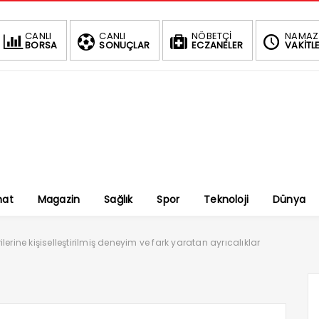
CANLI
CANLI
NÖBETÇİ
NAMAZ
BORSA
SONUÇLAR
ECZANELER
VAKİTLE
nat
Magazin
Sağlık
Spor
Teknoloji
Dünya
lerine kişiselleştirilmiş deneyim ve fark yaratan ayrıcalıklar