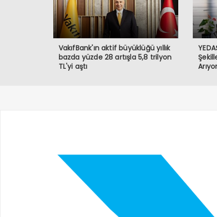
VakıfBank'ın aktif büyüklüğü yıllık
YEDAŞ
bazda yüzde 28 artışla 5,8 trilyon
Şekil
TL'yi aştı
Arıyo