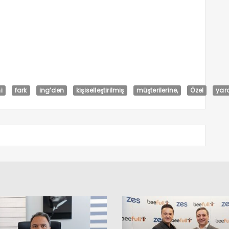
i
fark
ing’den
kişiselleştirilmiş
müşterilerine,
Özel
yar