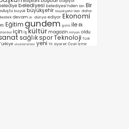
Başkanı
başladı!
başlıyor
Bir
belediyesi
belediye
belediyesi’nden
bin
büyükşehir
buluştu
büyük
daha
büyükşehir’den
Ekonomi
devam
ediyor
dünya
destek
dr.
gundem
Eğitim
ile
ilk
tti
günü
kültür
için
magazin
oldu
iş
milyon
Istanbul
sanat
sağlık
spor
Teknoloji
Türk
yeni
Türkiye
Özel
Yıl
ziyaret
İzmir
uluslararası