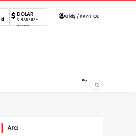
DOLAR
GİRİŞ / KAYIT OL
Rİ
47,6787
%
EURO
55,1254
%
ALTIN
6,660,55
%2,59
BIST
1.690,16
-0.03%
°
Ara