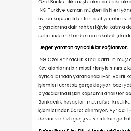
Özel Bankacılık müşterilerinin birikimle
ING Türkiye, uzman müşteri ilişkileri yön
uygun kapsamlı bir finansal yönetim ya
piyasalarına dair rehberliğiyle katma d
satımında sektördeki en rekabetçi kurl
Değer yaratan ayrıcalıklar sağlanıyor.
ING Özel Bankacılık Kredi Kartı ile müşt
Key alanlarını bir misafirleriyle sınırsız 
ayrıcalığından yararlanabiliyor. Belirl
işlemleri ücretsiz gerçekleşiyor; bazı ya
piyasalarına ilişkin kapsamlı analizler d
Bankacılık hesapları masrafsız, kredi ka
işlemlerinden ücret alınmıyor. Ayrıca, 1–
de sınırsız hızlı geçiş ve sınırlı lounge k
Tuğçe Bora Kılıç: Dijital bankacılığın ko