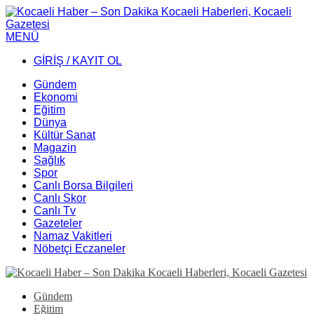
MENÜ
GİRİŞ / KAYIT OL
Gündem
Ekonomi
Eğitim
Dünya
Kültür Sanat
Magazin
Sağlık
Spor
Canlı Borsa Bilgileri
Canlı Skor
Canlı Tv
Gazeteler
Namaz Vakitleri
Nöbetçi Eczaneler
Gündem
Eğitim