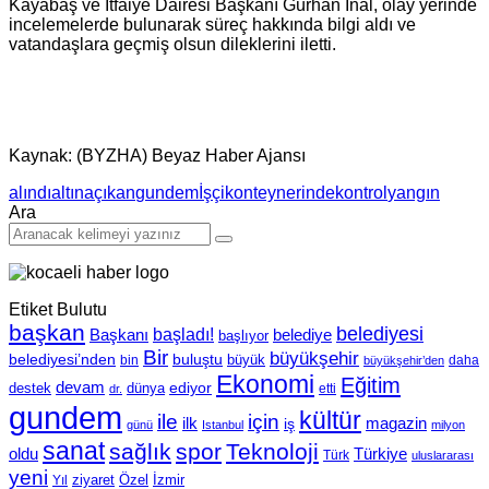
Kayabaş ve İtfaiye Dairesi Başkanı Gürhan İnal, olay yerinde
incelemelerde bulunarak süreç hakkında bilgi aldı ve
vatandaşlara geçmiş olsun dileklerini iletti.
Kaynak: (BYZHA) Beyaz Haber Ajansı
alındı
altına
çıkan
gundem
İşçi
konteynerinde
kontrol
yangın
Ara
Etiket Bulutu
başkan
belediyesi
Başkanı
başladı!
belediye
başlıyor
Bir
büyükşehir
belediyesi’nden
buluştu
büyük
bin
daha
büyükşehir’den
Ekonomi
Eğitim
devam
ediyor
dünya
destek
etti
dr.
gundem
kültür
için
ile
ilk
magazin
iş
günü
Istanbul
milyon
sanat
sağlık
spor
Teknoloji
oldu
Türkiye
Türk
uluslararası
yeni
Özel
İzmir
Yıl
ziyaret