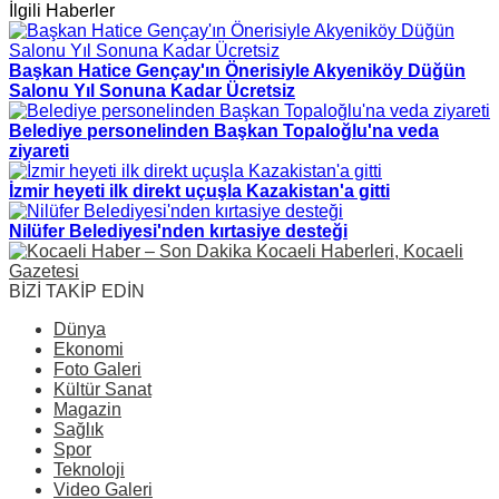
İlgili Haberler
Başkan Hatice Gençay'ın Önerisiyle Akyeniköy Düğün
Salonu Yıl Sonuna Kadar Ücretsiz
Belediye personelinden Başkan Topaloğlu'na veda
ziyareti
İzmir heyeti ilk direkt uçuşla Kazakistan'a gitti
Nilüfer Belediyesi'nden kırtasiye desteği
BİZİ TAKİP EDİN
Dünya
Ekonomi
Foto Galeri
Kültür Sanat
Magazin
Sağlık
Spor
Teknoloji
Video Galeri