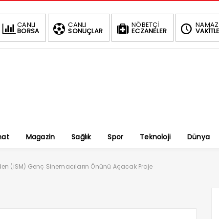
CANLI
CANLI
NÖBETÇİ
NAMAZ
BORSA
SONUÇLAR
ECZANELER
VAKİTLE
nat
Magazin
Sağlık
Spor
Teknoloji
Dünya
den (İSM) Genç Sinemacıların Önünü Açacak Proje