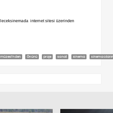
eleceksinemada internet sitesi üzerinden
müzesi’nden
Önünü
proje
sanat
sinema
sinemacıları