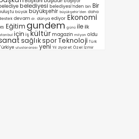
Başkanı
başladı!
başlıyor
Bir
belediyesi
belediye
belediyesi’nden
bin
büyükşehir
buluştu
büyük
daha
büyükşehir’den
Ekonomi
devam
ediyor
dünya
destek
dr.
gundem
Eğitim
ile
ilk
tti
günü
kültür
için
magazin
oldu
iş
milyon
Istanbul
sanat
sağlık
spor
Teknoloji
Türk
yeni
Türkiye
Özel
Yıl
ziyaret
İzmir
uluslararası