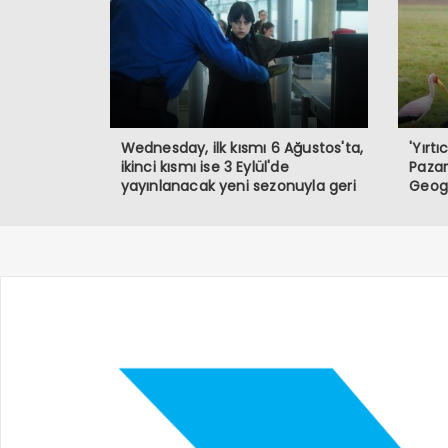
Wednesday, ilk kısmı 6 Ağustos'ta,
'Yırt
ikinci kısmı ise 3 Eylül'de
Pazar
yayınlanacak yeni sezonuyla geri
Geogr
dönüyor