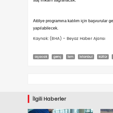
staj imkânı sağlanacak.
Atölye programına katılım için başvurular g
yapılabilecek.
Kaynak: (BHA) – Beyaz Haber Ajansı
açacak
genç
İsm
Istanbul
kültür
İlgili Haberler