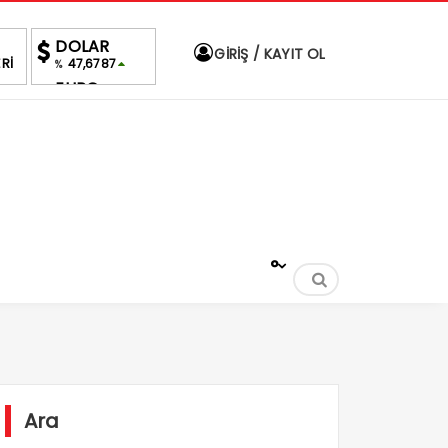
DOLAR
GİRİŞ / KAYIT OL
Rİ
47,6787
%
EURO
55,1254
%
ALTIN
6,660,55
%2,59
BIST
1.690,16
-0.03%
°
Ara