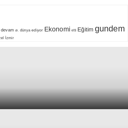
gundem
Ekonomi
Eğitim
devam
ediyor
dünya
etti
dr.
el
İzmir