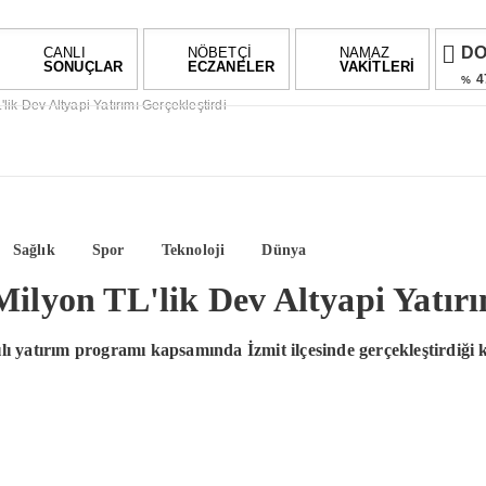
D
CANLI
NÖBETÇİ
NAMAZ
SONUÇLAR
ECZANELER
VAKİTLERİ
4
%
lik Dev Altyapi Yatırımı Gerçekleştirdi
E
5
%
AL
%0,
BI
Sağlık
Spor
Teknoloji
Dünya
-1.0
Milyon TL'lik Dev Altyapi Yatırı
 yatırım programı kapsamında İzmit ilçesinde gerçekleştirdiği ka