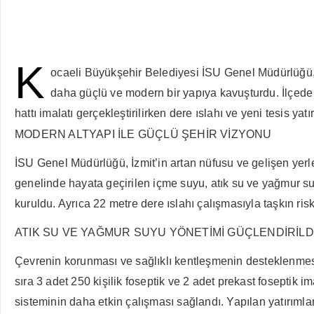
K
ocaeli Büyükşehir Belediyesi İSU Genel Müdürlüğü, 2
daha güçlü ve modern bir yapıya kavuşturdu. İlçede
hattı imalatı gerçekleştirilirken dere ıslahı ve yeni tesis ya
MODERN ALTYAPI İLE GÜÇLÜ ŞEHİR VİZYONU
İSU Genel Müdürlüğü, İzmit’in artan nüfusu ve gelişen yerleşi
genelinde hayata geçirilen içme suyu, atık su ve yağmur suy
kuruldu. Ayrıca 22 metre dere ıslahı çalışmasıyla taşkın risk
ATIK SU VE YAĞMUR SUYU YÖNETİMİ GÜÇLENDİRİLD
Çevrenin korunması ve sağlıklı kentleşmenin desteklenmesi
sıra 3 adet 250 kişilik foseptik ve 2 adet prekast foseptik 
sisteminin daha etkin çalışması sağlandı. Yapılan yatırımlar