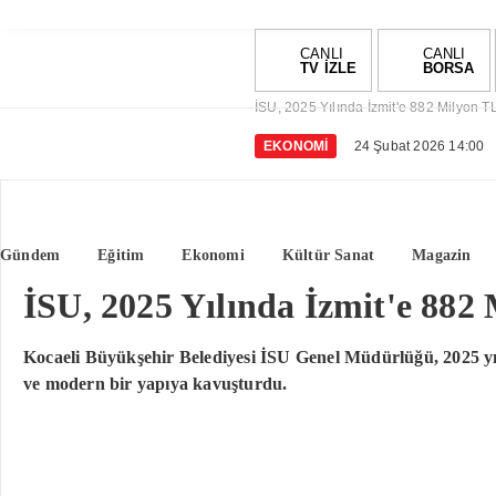
CANLI
CANLI
TV İZLE
BORSA
İSU, 2025 Yılında İzmit'e 882 Milyon TL'
EKONOMI
24 Şubat 2026 14:00
Gündem
Eğitim
Ekonomi
Kültür Sanat
Magazin
İSU, 2025 Yılında İzmit'e 882 
Kocaeli Büyükşehir Belediyesi İSU Genel Müdürlüğü, 2025 yılı
ve modern bir yapıya kavuşturdu.