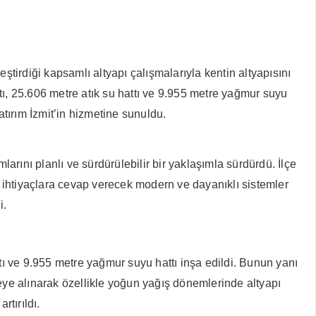
tirdiği kapsamlı altyapı çalışmalarıyla kentin altyapısını
, 25.606 metre atık su hattı ve 9.955 metre yağmur suyu
yatırım İzmit’in hizmetine sunuldu.
arını planlı ve sürdürülebilir bir yaklaşımla sürdürdü. İlçe
li ihtiyaçlara cevap verecek modern ve dayanıklı sistemler
i.
ı ve 9.955 metre yağmur suyu hattı inşa edildi. Bunun yanı
vreye alınarak özellikle yoğun yağış dönemlerinde altyapı
rtırıldı.