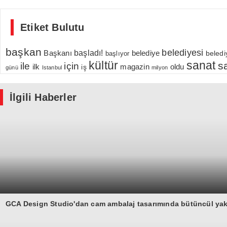
Etiket Bulutu
başkan
belediyesi
Başkanı
başladı!
belediye
beledi
başlıyor
kültür
sanat
s
için
ile
ilk
magazin
oldu
iş
günü
Istanbul
milyon
İlgili Haberler
GCA Design Studio'dan cam ambalaj tasarımında bütüncül ya