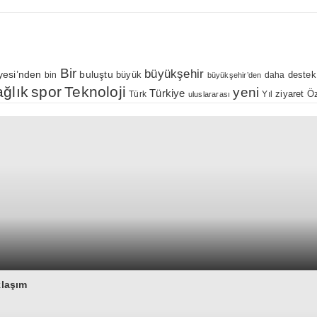
Bir
büyükşehir
yesi’nden
buluştu
büyük
bin
daha
destek
büyükşehir’den
ağlık
spor
Teknoloji
yeni
Türkiye
Öz
Yıl
ziyaret
Türk
uluslararası
klaşım