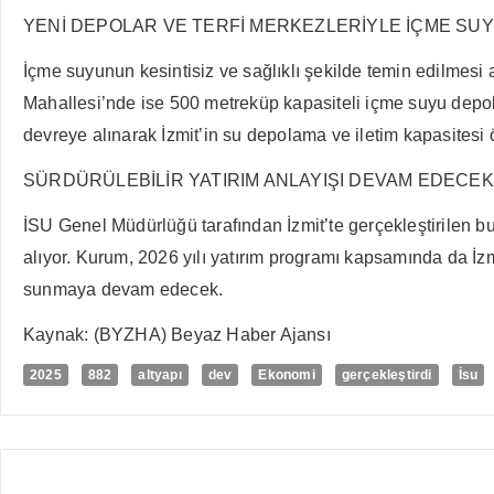
YENİ DEPOLAR VE TERFİ MERKEZLERİYLE İÇME SUY
İçme suyunun kesintisiz ve sağlıklı şekilde temin edilmesi 
Mahallesi’nde ise 500 metreküp kapasiteli içme suyu depola
devreye alınarak İzmit’in su depolama ve iletim kapasitesi ö
SÜRDÜRÜLEBİLİR YATIRIM ANLAYIŞI DEVAM EDECEK
İSU Genel Müdürlüğü tarafından İzmit’te gerçekleştirilen bu
alıyor. Kurum, 2026 yılı yatırım programı kapsamında da İzmi
sunmaya devam edecek.
Kaynak: (BYZHA) Beyaz Haber Ajansı
2025
882
altyapı
dev
Ekonomi
gerçekleştirdi
İsu