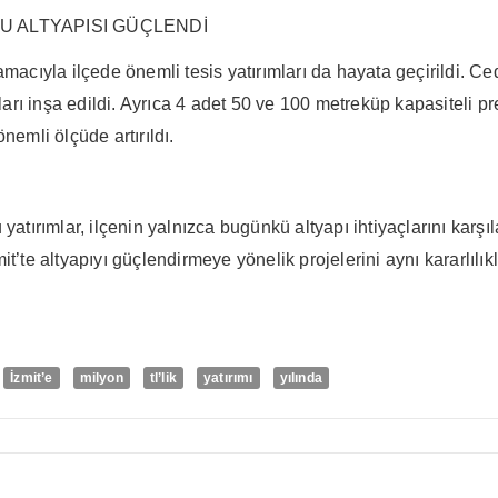
U ALTYAPISI GÜÇLENDİ
amacıyla ilçede önemli tesis yatırımları da hayata geçirildi. C
rı inşa edildi. Ayrıca 4 adet 50 ve 100 metreküp kapasiteli pr
nemli ölçüde artırıldı.
 yatırımlar, ilçenin yalnızca bugünkü altyapı ihtiyaçlarını kar
t’te altyapıyı güçlendirmeye yönelik projelerini aynı kararlılık
İzmit’e
milyon
tl’lik
yatırımı
yılında