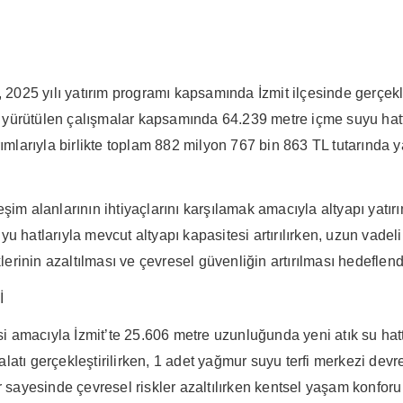
025 yılı yatırım programı kapsamında İzmit ilçesinde gerçekleş
 yürütülen çalışmalar kapsamında 64.239 metre içme suyu hattı
tırımlarıyla birlikte toplam 882 milyon 767 bin 863 TL tutarında 
m alanlarının ihtiyaçlarını karşılamak amacıyla altyapı yatırıml
u hatlarıyla mevcut altyapı kapasitesi artırılırken, uzun vade
lerinin azaltılması ve çevresel güvenliğin artırılması hedeflend
İ
 amacıyla İzmit’te 25.606 metre uzunluğunda yeni atık su hatt
imalatı gerçekleştirilirken, 1 adet yağmur suyu terfi merkezi de
 sayesinde çevresel riskler azaltılırken kentsel yaşam konforu a