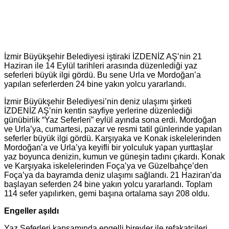
İzmir Büyükşehir Belediyesi iştiraki İZDENİZ AŞ’nin 21
Haziran ile 14 Eylül tarihleri arasında düzenlediği yaz
seferleri büyük ilgi gördü. Bu sene Urla ve Mordoğan’a
yapılan seferlerden 24 bine yakın yolcu yararlandı.
İzmir Büyükşehir Belediyesi’nin deniz ulaşımı şirketi
İZDENİZ AŞ’nin kentin sayfiye yerlerine düzenlediği
günübirlik “Yaz Seferleri” eylül ayında sona erdi. Mordoğan
ve Urla’ya, cumartesi, pazar ve resmi tatil günlerinde yapılan
seferler büyük ilgi gördü. Karşıyaka ve Konak iskelelerinden
Mordoğan’a ve Urla’ya keyifli bir yolculuk yapan yurttaşlar
yaz boyunca denizin, kumun ve güneşin tadını çıkardı. Konak
ve Karşıyaka iskelelerinden Foça’ya ve Güzelbahçe’den
Foça’ya da bayramda deniz ulaşımı sağlandı. 21 Haziran’da
başlayan seferden 24 bine yakın yolcu yararlandı. Toplam
114 sefer yapılırken, gemi başına ortalama sayı 208 oldu.
Engeller aşıldı
Yaz Seferleri kapsamında engelli bireyler ile refakatçileri,