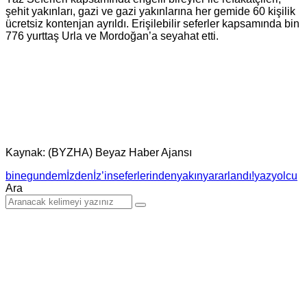
şehit yakınları, gazi ve gazi yakınlarına her gemide 60 kişilik
ücretsiz kontenjan ayrıldı. Erişilebilir seferler kapsamında bin
776 yurttaş Urla ve Mordoğan’a seyahat etti.
Kaynak: (BYZHA) Beyaz Haber Ajansı
bine
gundem
İzdenİz’in
seferlerinden
yakın
yararlandı!
yaz
yolcu
Ara