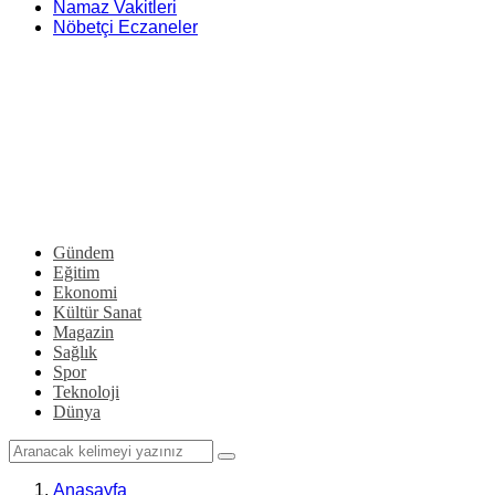
Namaz Vakitleri
Nöbetçi Eczaneler
Gündem
Eğitim
Ekonomi
Kültür Sanat
Magazin
Sağlık
Spor
Teknoloji
Dünya
Anasayfa