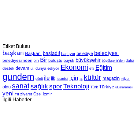
Etiket Bulutu
başkan
belediyesi
Başkanı
başladı!
belediye
başlıyor
Bir
büyükşehir
belediyesi’nden
buluştu
büyük
bin
daha
büyükşehir’den
Ekonomi
Eğitim
devam
ediyor
dünya
destek
etti
dr.
gundem
kültür
için
ile
ilk
magazin
iş
günü
Istanbul
milyon
sanat
sağlık
spor
Teknoloji
oldu
Türkiye
Türk
uluslararası
yeni
Özel
İzmir
Yıl
ziyaret
İlgili Haberler