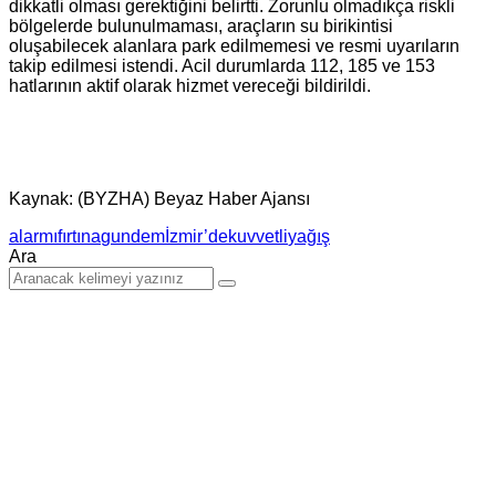
dikkatli olması gerektiğini belirtti. Zorunlu olmadıkça riskli
bölgelerde bulunulmaması, araçların su birikintisi
oluşabilecek alanlara park edilmemesi ve resmi uyarıların
takip edilmesi istendi. Acil durumlarda 112, 185 ve 153
hatlarının aktif olarak hizmet vereceği bildirildi.
Kaynak: (BYZHA) Beyaz Haber Ajansı
alarmı
fırtına
gundem
İzmir’de
kuvvetli
yağış
Ara