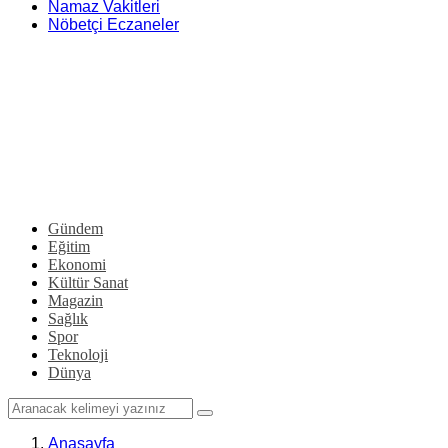
Namaz Vakitleri
Nöbetçi Eczaneler
Gündem
Eğitim
Ekonomi
Kültür Sanat
Magazin
Sağlık
Spor
Teknoloji
Dünya
Anasayfa