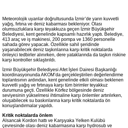
Meteorolojik uyarılar doğrultusunda İzmir’de yarın kuvvetli
yağış, fırtına ve deniz kabarması bekleniyor. Olası
olumsuzluklara karşı teyakkuza geçen İzmir Büyükşehir
Belediyesi, kent genelinde kapsamlı hazırlık yaptı. Belediye,
413 araç ve iş makinesi, 200 pompa ve 1360 personelle
sahada görev yapacak. Özellikle sahil şeridinde
yaşanabilecek deniz taşkınlarına karşı kritik noktalarda
önleyici tedbirler alınırken, dere yataklarında da taşkın riskine
karşı kontroller sıklaştırıldı.
İzmir Büyükşehir Belediyesi Afet İşleri Dairesi Başkanlığı
koordinasyonunda AKOM’da gerçekleştirilen değerlendirme
toplantısının ardından, kent genelinde etkili olması beklenen
kuvvetli yağış ve fırtınaya karşı tüm birimler teyakkuz
durumuna geçti. Özellikle Körfez bölgesinde deniz
seviyesinin yükselmesi ihtimaline karşı önlemler artırılırken,
oluşabilecek su baskınlarına karşı kritik noktalarda ön
konuşlandırmalar yapıldı.
Kritik noktalarda önlem
Alsancak Kordon hattı ve Karşıyaka Yelken Kulübü
çevresinde olası deniz kabarmasına karşı hydrosub ve