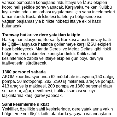
varisco pompaları konuşlandırıldı. İtfaiye ve İZSU ekipleri
koordineli şekilde görev yapacak. Karşıyaka Yelken Kulübü
kıyı kesiminde kum torbası uygulaması için saha incelemeleri
tamamlandı. Bostanlı İskelesi kafeterya bölgesinde ise
yağışın başlamasıyla birlikte nöbetçi itfaiye ekibi hazır
bulunacak.
Tramvay hatları ve dere yatakları takipte
Halkapınar İstasyonu, Borsa–İş Bankası arası tramvay hattı
ile Çiğli–Karşıyaka hattında göllenmeye karşı İZSU ekipleri
hazır bekleyecek. Manda Deresi ve Melez Deltası gibi riskli
bölgelerde iş makineleri konuşlandırıldı. Kritik sahil
kesimlerinde zabıta ve itfaiye ekipleri gün boyu devriye
faaliyetlerini sürdürecek.
1360 personel sahada
AKOM koordinasyonunda 62 müdahale istasyonu,150 dalgıç
pompa, 50 motopomp, 282 İZSU iş makinesi, araç ve pompa,
413 araç ve iş makinesi, 200 pompa ve 1360 personel olası
su baskını, ağaç devrilmesi, trafik aksaması ve kıyı
taşkınlarına karşı görev yapacak.
Sahil kesimlerine dikkat
Yetkililer, özellikle sahil kesimlerinde, dere yataklarına yakın
bölgelerde ve düşük kotlu alanlarda yaşayan vatandaşların