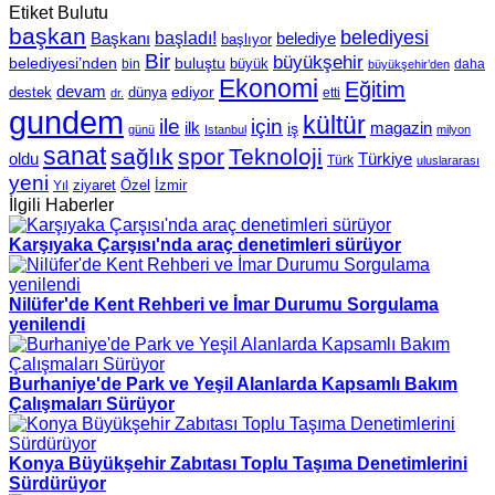
Etiket Bulutu
başkan
belediyesi
Başkanı
başladı!
belediye
başlıyor
Bir
büyükşehir
belediyesi’nden
buluştu
büyük
bin
daha
büyükşehir’den
Ekonomi
Eğitim
devam
ediyor
dünya
destek
etti
dr.
gundem
kültür
için
ile
ilk
magazin
iş
günü
Istanbul
milyon
sanat
sağlık
spor
Teknoloji
oldu
Türkiye
Türk
uluslararası
yeni
Özel
İzmir
Yıl
ziyaret
İlgili Haberler
Karşıyaka Çarşısı'nda araç denetimleri sürüyor
Nilüfer'de Kent Rehberi ve İmar Durumu Sorgulama
yenilendi
Burhaniye'de Park ve Yeşil Alanlarda Kapsamlı Bakım
Çalışmaları Sürüyor
Konya Büyükşehir Zabıtası Toplu Taşıma Denetimlerini
Sürdürüyor