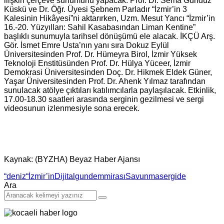
ilişkin çerçeve sunumunu yapacak. Prof. Dr. Sema Gündüz
Küskü ve Dr. Öğr. Üyesi Şebnem Parladır “İzmir’in 3
Kalesinin Hikâyesi”ni aktarırken, Uzm. Mesut Yancı “İzmir’in
16.-20. Yüzyılları: Sahil Kasabasından Liman Kentine”
başlıklı sunumuyla tarihsel dönüşümü ele alacak. İKÇÜ Arş.
Gör. İsmet Emre Usta’nın yanı sıra Dokuz Eylül
Üniversitesinden Prof. Dr. Hümeyra Birol, İzmir Yüksek
Teknoloji Enstitüsünden Prof. Dr. Hülya Yüceer, İzmir
Demokrasi Üniversitesinden Doç. Dr. Hikmek Eldek Güner,
Yaşar Üniversitesinden Prof. Dr. Ahenk Yılmaz tarafından
sunulacak atölye çıktıları katılımcılarla paylaşılacak. Etkinlik,
17.00-18.30 saatleri arasında serginin gezilmesi ve sergi
videosunun izlenmesiyle sona erecek.
Kaynak: (BYZHA) Beyaz Haber Ajansı
“deniz
“İzmir’in
Dijital
gundem
mirası
Savunma
sergide
Ara