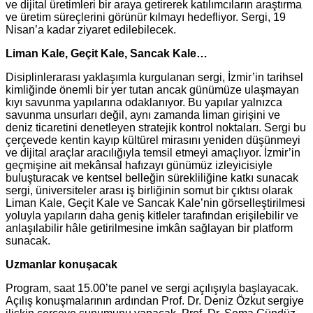
ve dijital üretimleri bir araya getirerek katılımcıların araştırma
ve üretim süreçlerini görünür kılmayı hedefliyor. Sergi, 19
Nisan’a kadar ziyaret edilebilecek.
Liman Kale, Geçit Kale, Sancak Kale…
Disiplinlerarası yaklaşımla kurgulanan sergi, İzmir’in tarihsel
kimliğinde önemli bir yer tutan ancak günümüze ulaşmayan
kıyı savunma yapılarına odaklanıyor. Bu yapılar yalnızca
savunma unsurları değil, aynı zamanda liman girişini ve
deniz ticaretini denetleyen stratejik kontrol noktaları. Sergi bu
çerçevede kentin kayıp kültürel mirasını yeniden düşünmeyi
ve dijital araçlar aracılığıyla temsil etmeyi amaçlıyor. İzmir’in
geçmişine ait mekânsal hafızayı günümüz izleyicisiyle
buluşturacak ve kentsel belleğin sürekliliğine katkı sunacak
sergi, üniversiteler arası iş birliğinin somut bir çıktısı olarak
Liman Kale, Geçit Kale ve Sancak Kale’nin görselleştirilmesi
yoluyla yapıların daha geniş kitleler tarafından erişilebilir ve
anlaşılabilir hâle getirilmesine imkân sağlayan bir platform
sunacak.
Uzmanlar konuşacak
Program, saat 15.00’te panel ve sergi açılışıyla başlayacak.
Açılış konuşmalarının ardından Prof. Dr. Deniz Özkut sergiye