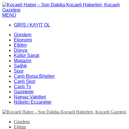
MENÜ
GİRİŞ / KAYIT OL
Gündem
Ekonomi
Eğitim
Dünya
Kültür Sanat
Magazin
Sağlık
Spor
Canlı Borsa Bilgileri
Canlı Skor
Canlı Tv
Gazeteler
Namaz Vakitleri
Nöbetçi Eczaneler
Gündem
Eğitim