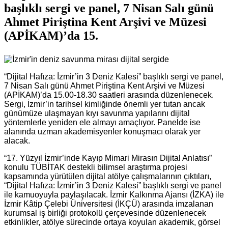
başlıklı sergi ve panel, 7 Nisan Salı günü
Ahmet Piriştina Kent Arşivi ve Müzesi
(APİKAM)’da 15.
“Dijital Hafıza: İzmir’in 3 Deniz Kalesi” başlıklı sergi ve panel,
7 Nisan Salı günü Ahmet Piriştina Kent Arşivi ve Müzesi
(APİKAM)’da 15.00-18.30 saatleri arasında düzenlenecek.
Sergi, İzmir’in tarihsel kimliğinde önemli yer tutan ancak
günümüze ulaşmayan kıyı savunma yapılarını dijital
yöntemlerle yeniden ele almayı amaçlıyor. Panelde ise
alanında uzman akademisyenler konuşmacı olarak yer
alacak.
“17. Yüzyıl İzmir’inde Kayıp Mimari Mirasın Dijital Anlatısı”
konulu TÜBİTAK destekli bilimsel araştırma projesi
kapsamında yürütülen dijital atölye çalışmalarının çıktıları,
“Dijital Hafıza: İzmir’in 3 Deniz Kalesi” başlıklı sergi ve panel
ile kamuoyuyla paylaşılacak. İzmir Kalkınma Ajansı (İZKA) ile
İzmir Kâtip Çelebi Üniversitesi (İKÇÜ) arasında imzalanan
kurumsal iş birliği protokolü çerçevesinde düzenlenecek
etkinlikler, atölye sürecinde ortaya koyulan akademik, görsel