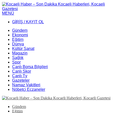
MENÜ
GİRİŞ / KAYIT OL
Gündem
Ekonomi
Eğitim
Dünya
Kültür Sanat
Magazin
Sağlık
Spor
Canlı Borsa Bilgileri
Canlı Skor
Canlı Tv
Gazeteler
Namaz Vakitleri
Nöbetçi Eczaneler
Gündem
Eğitim