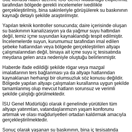
tarafından bölgede gerekli incelemeler ivedilikle
gerçekleştirilmiş, bina sakinleriyle görüşülerek su baskınının
kaynağı detaylı şekilde araştırılmıştır.
Yapılan teknik kontroller sonucunda; daire içerisinde oluşan
su baskınının kanalizasyon ya da yağmur suyu hattından
değil, temiz içme suyundan kaynaklandığı tespit edilmiştir.
İncelemelerde suyun, kurumumuz tarafından imal edilen
şebeke hatlarından veya bölgede gerçekleştirilen altyapı
çalışmalarından değil, binaya ait içme suyu iç tesisatında
meydana gelen arıza nedeniyle oluştuğu belirlenmiştir.
Haberde ifade edildiği şekilde rögar veya mazgal
imalatlarının ters bağlanması ya da altyapı hatlarından
kaynaklanan herhangi bir olumsuzluk söz konusu değildir.
Bölgede yapılan altyapı çalışmaları kurallarına uygun şekilde
tamamlanmış olup mevcut hatların sorunsuz ve verimli
şekilde çalıştığı görülmektedir.
İSU Genel Müdürlüğü olarak il genelinde yürütülen tüm
altyapı yatırımları, vatandaşlarımızın yaşam konforunu
artırmak ve olası mağduriyetleri ortadan kaldırmak amacıyla
gerçekleştirilmektedir.
Sonuç olarak yaşanan su baskınının, bina iç tesisatında