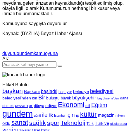
meydana gelen arızadan kaynaklandığı tespit edilmiş olup,
olayla ilgili olarak Kurumumuzun herhangi bir kusur veya
ihmali bulunmamaktadır.
Kamuoyuna saygıyla duyurulur.
Kaynak: (BYZHA) Beyaz Haber Ajansı
duyuru
gundem
kamuoyuna
Ara
Etiket Bulutu
başkan
belediyesi
Başkanı
başladı!
belediye
başlıyor
Bir
büyükşehir
belediyesi’nden
buluştu
büyük
bin
daha
büyükşehir’den
Ekonomi
Eğitim
devam
ediyor
dünya
destek
etti
dr.
gundem
kültür
için
ile
ilk
magazin
iş
günü
Istanbul
milyon
sanat
sağlık
spor
Teknoloji
oldu
Türkiye
Türk
uluslararası
yeni
Özel
İzmir
Yıl
ziyaret