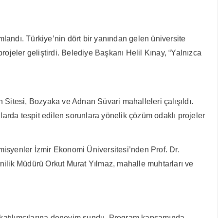
landı. Türkiye’nin dört bir yanından gelen üniversite
rojeler geliştirdi. Belediye Başkanı Helil Kınay, “Yalnızca
Sitesi, Bozyaka ve Adnan Süvari mahalleleri çalışıldı.
larda tespit edilen sorunlara yönelik çözüm odaklı projeler
syenler İzmir Ekonomi Üniversitesi’nden Prof. Dr.
ilik Müdürü Orkut Murat Yılmaz, mahalle muhtarları ve
da katılımcılarına deneyim sundu. Program kapsamında