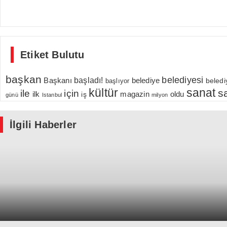
Etiket Bulutu
başkan
belediyesi
Başkanı
başladı!
belediye
beledi
başlıyor
kültür
sanat
s
için
ile
ilk
magazin
oldu
iş
günü
Istanbul
milyon
İlgili Haberler