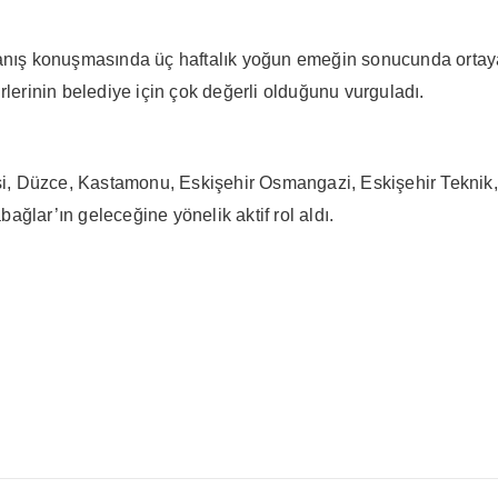
ş konuşmasında üç haftalık yoğun emeğin sonucunda ortaya çık
kirlerinin belediye için çok değerli olduğunu vurguladı.
, Düzce, Kastamonu, Eskişehir Osmangazi, Eskişehir Teknik, İ
bağlar’ın geleceğine yönelik aktif rol aldı.