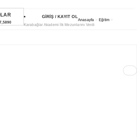
OLAR
GİRİŞ / KAYIT OL
>
>
Anasayfa
Eğitim
7,5890
Karabağlar Akademi İlk Mezunlarını Verdi
URO
5,0500
TIN
6,510,95
23
°
ST
1.697,51
6%