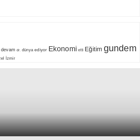
gundem
Ekonomi
Eğitim
devam
ediyor
dünya
etti
dr.
el
İzmir