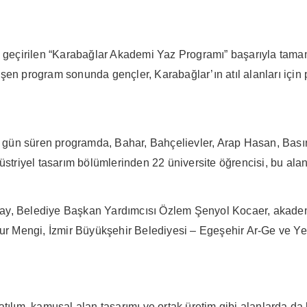
ta geçirilen “Karabağlar Akademi Yaz Programı” başarıyla tamam
şen program sonunda gençler, Karabağlar’ın atıl alanları için p
ün süren programda, Bahar, Bahçelievler, Arap Hasan, Basın 
üstriyel tasarım bölümlerinden 22 üniversite öğrencisi, bu alan
ay, Belediye Başkan Yardımcısı Özlem Şenyol Kocaer, akademi
 Mengi, İzmir Büyükşehir Belediyesi – Egeşehir Ar-Ge ve Yen
atılım, kamusal alan tasarımı ve ortak üretim gibi alanlarda 