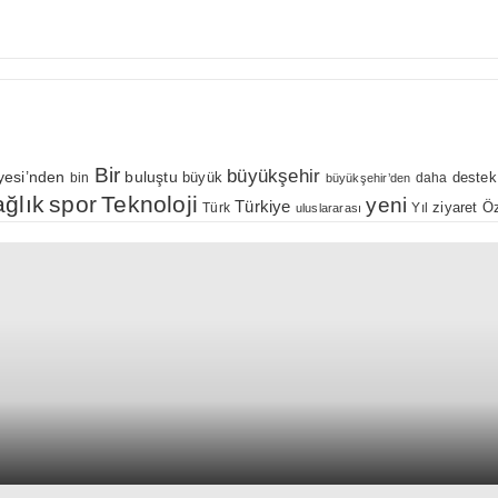
Bir
büyükşehir
yesi’nden
buluştu
büyük
bin
daha
destek
büyükşehir’den
ağlık
spor
Teknoloji
yeni
Türkiye
Öz
Yıl
ziyaret
Türk
uluslararası