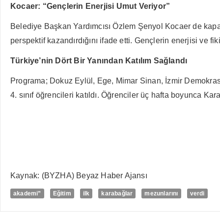
Kocaer: “Gençlerin Enerjisi Umut Veriyor”
Belediye Başkan Yardımcısı Özlem Şenyol Kocaer de kapanı
perspektif kazandırdığını ifade etti. Gençlerin enerjisi ve fi
Türkiye’nin Dört Bir Yanından Katılım Sağlandı
Programa; Dokuz Eylül, Ege, Mimar Sinan, İzmir Demokrasi
4. sınıf öğrencileri katıldı. Öğrenciler üç hafta boyunca Kara
Kaynak: (BYZHA) Beyaz Haber Ajansı
akademi”
Eğitim
ilk
karabağlar
mezunlarını
verdi