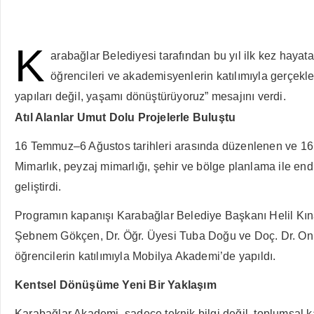
K
arabağlar Belediyesi tarafından bu yıl ilk kez haya
öğrencileri ve akademisyenlerin katılımıyla gerçekle
yapıları değil, yaşamı dönüştürüyoruz” mesajını verdi.
Atıl Alanlar Umut Dolu Projelerle Buluştu
16 Temmuz–6 Ağustos tarihleri arasında düzenlenen ve 16 g
Mimarlık, peyzaj mimarlığı, şehir ve bölge planlama ile end
geliştirdi.
Programın kapanışı Karabağlar Belediye Başkanı Helil Kın
Şebnem Gökçen, Dr. Öğr. Üyesi Tuba Doğu ve Doç. Dr. Onur
öğrencilerin katılımıyla Mobilya Akademi’de yapıldı.
Kentsel Dönüşüme Yeni Bir Yaklaşım
Karabağlar Akademi, sadece teknik bilgi değil, toplumsal k