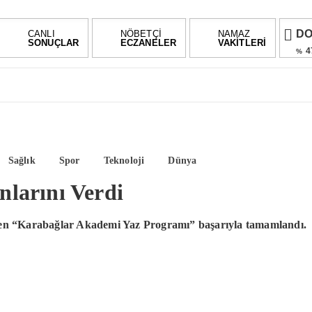
D
CANLI
NÖBETÇİ
NAMAZ
SONUÇLAR
ECZANELER
VAKİTLERİ
4
%
E
5
%
AL
%0,
BI
Sağlık
Spor
Teknoloji
Dünya
0.0
larını Verdi
rilen “Karabağlar Akademi Yaz Programı” başarıyla tamamlandı.