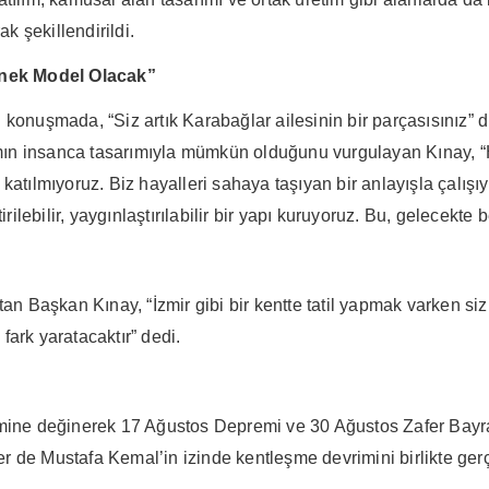
k şekillendirildi.
rnek Model Olacak”
konuşmada, “Siz artık Karabağlar ailesinin bir parçasısınız” 
ın insanca tasarımıyla mümkün olduğunu vurgulayan Kınay, “Ha
katılmıyoruz. Biz hayalleri sahaya taşıyan bir anlayışla çalışı
tirilebilir, yaygınlaştırılabilir bir yapı kuruyoruz. Bu, gelece
tan Başkan Kınay, “İzmir gibi bir kentte tatil yapmak varken si
ark yaratacaktır” dedi.
e değinerek 17 Ağustos Depremi ve 30 Ağustos Zafer Bayramı’
 de Mustafa Kemal’in izinde kentleşme devrimini birlikte gerç