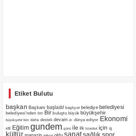
Etiket Bulutu
başkan
belediyesi
Başkanı
başladı!
belediye
başlıyor
Bir
büyükşehir
belediyesi’nden
buluştu
büyük
bin
Ekonomi
devam
ediyor
dünya
daha
destek
büyükşehir’den
dr.
gundem
Eğitim
için
ile
ilk
iş
etti
günü
Istanbul
kültür
sanat
sağlık
spor
magazin
oldu
milyon