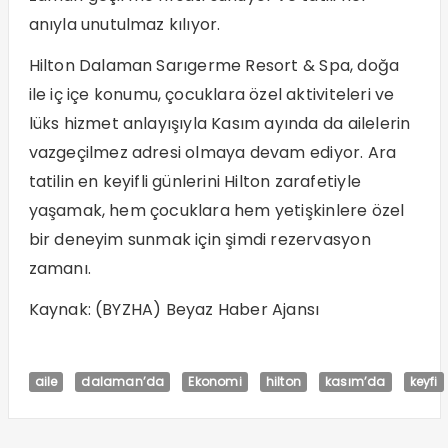
anıyla unutulmaz kılıyor.
Hilton Dalaman Sarıgerme Resort & Spa, doğa
ile iç içe konumu, çocuklara özel aktiviteleri ve
lüks hizmet anlayışıyla Kasım ayında da ailelerin
vazgeçilmez adresi olmaya devam ediyor. Ara
tatilin en keyifli günlerini Hilton zarafetiyle
yaşamak, hem çocuklara hem yetişkinlere özel
bir deneyim sunmak için şimdi rezervasyon
zamanı.
Kaynak: (BYZHA) Beyaz Haber Ajansı
aile
dalaman’da
Ekonomi
hilton
kasım’da
keyfi