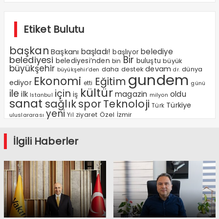
Etiket Bulutu
başkan
Başkanı
başladı!
belediye
başlıyor
Bir
belediyesi
belediyesi’nden
buluştu
büyük
bin
büyükşehir
devam
dünya
daha
destek
büyükşehir’den
dr.
gundem
Ekonomi
Eğitim
ediyor
etti
günü
kültür
ile
için
ilk
magazin
oldu
iş
milyon
Istanbul
sanat
sağlık
spor
Teknoloji
Türkiye
Türk
yeni
Özel
Yıl
ziyaret
İzmir
uluslararası
İlgili Haberler