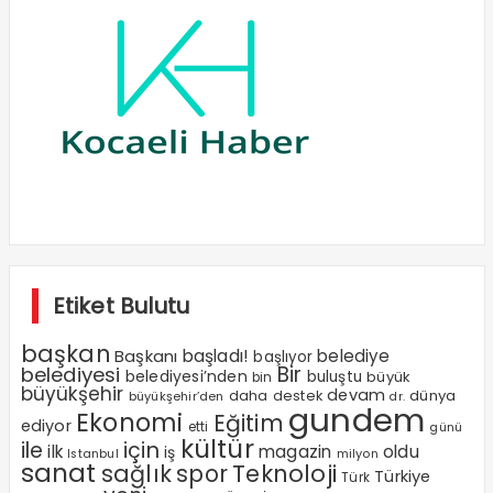
Etiket Bulutu
başkan
Başkanı
başladı!
belediye
başlıyor
Bir
belediyesi
belediyesi’nden
buluştu
büyük
bin
büyükşehir
devam
dünya
daha
destek
büyükşehir’den
dr.
gundem
Ekonomi
Eğitim
ediyor
etti
günü
kültür
ile
için
ilk
magazin
oldu
iş
milyon
Istanbul
sanat
sağlık
spor
Teknoloji
Türkiye
Türk