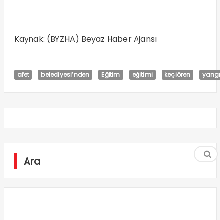
Kaynak: (BYZHA) Beyaz Haber Ajansı
afet
belediyesi’nden
Eğitim
eğitimi
keçiören
yang
Ara