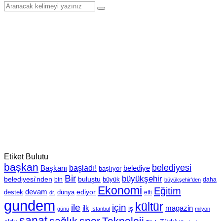
Etiket Bulutu
başkan
belediyesi
Başkanı
başladı!
belediye
başlıyor
Bir
büyükşehir
belediyesi’nden
buluştu
büyük
bin
daha
büyükşehir’den
Ekonomi
Eğitim
devam
ediyor
dünya
destek
etti
dr.
gundem
kültür
için
ile
ilk
magazin
iş
günü
Istanbul
milyon
sanat
sağlık
spor
Teknoloji