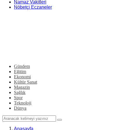
Namaz Vakitleri
Nöbetçi Eczaneler
Gündem
Eğitim
Ekonomi
Kültür Sanat
Magazin
Sağlık
Spor
Teknoloji
Dünya
Anasayfa