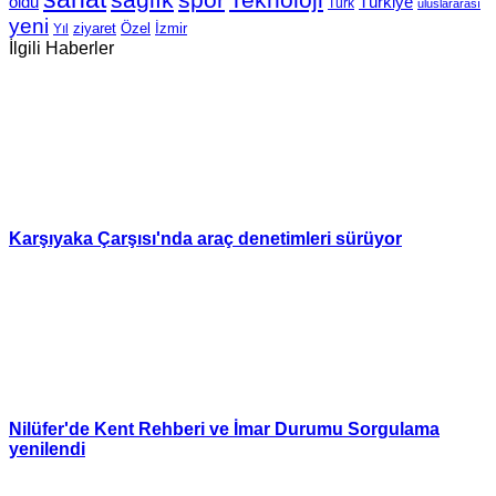
oldu
Türkiye
Türk
uluslararası
yeni
Özel
İzmir
Yıl
ziyaret
İlgili Haberler
Karşıyaka Çarşısı'nda araç denetimleri sürüyor
Nilüfer'de Kent Rehberi ve İmar Durumu Sorgulama
yenilendi