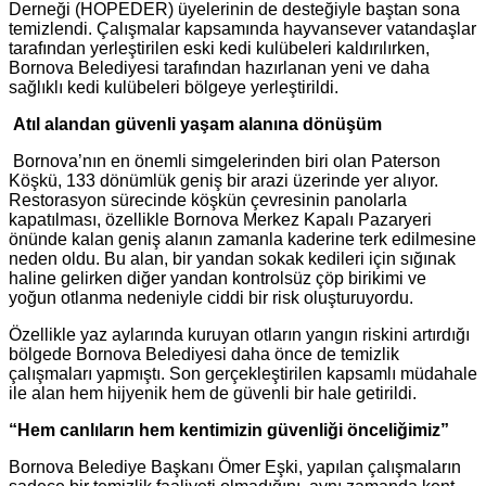
Derneği (HOPEDER) üyelerinin de desteğiyle baştan sona
temizlendi. Çalışmalar kapsamında hayvansever vatandaşlar
tarafından yerleştirilen eski kedi kulübeleri kaldırılırken,
Bornova Belediyesi tarafından hazırlanan yeni ve daha
sağlıklı kedi kulübeleri bölgeye yerleştirildi.
Atıl alandan güvenli yaşam alanına dönüşüm
Bornova’nın en önemli simgelerinden biri olan Paterson
Köşkü, 133 dönümlük geniş bir arazi üzerinde yer alıyor.
Restorasyon sürecinde köşkün çevresinin panolarla
kapatılması, özellikle Bornova Merkez Kapalı Pazaryeri
önünde kalan geniş alanın zamanla kaderine terk edilmesine
neden oldu. Bu alan, bir yandan sokak kedileri için sığınak
haline gelirken diğer yandan kontrolsüz çöp birikimi ve
yoğun otlanma nedeniyle ciddi bir risk oluşturuyordu.
Özellikle yaz aylarında kuruyan otların yangın riskini artırdığı
bölgede Bornova Belediyesi daha önce de temizlik
çalışmaları yapmıştı. Son gerçekleştirilen kapsamlı müdahale
ile alan hem hijyenik hem de güvenli bir hale getirildi.
“Hem canlıların hem kentimizin güvenliği önceliğimiz”
Bornova Belediye Başkanı Ömer Eşki, yapılan çalışmaların