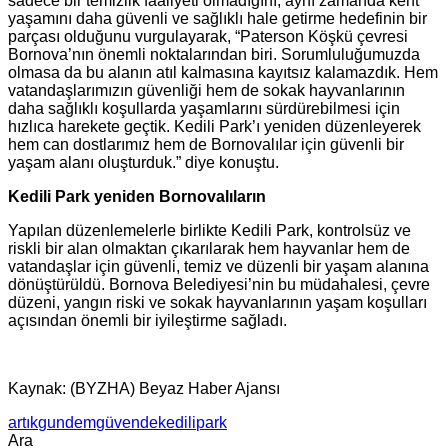
sadece bir temizlik faaliyeti olmadığını, aynı zamanda kent
yaşamını daha güvenli ve sağlıklı hale getirme hedefinin bir
parçası olduğunu vurgulayarak, “Paterson Köşkü çevresi
Bornova’nın önemli noktalarından biri. Sorumluluğumuzda
olmasa da bu alanın atıl kalmasına kayıtsız kalamazdık. Hem
vatandaşlarımızın güvenliği hem de sokak hayvanlarının
daha sağlıklı koşullarda yaşamlarını sürdürebilmesi için
hızlıca harekete geçtik. Kedili Park’ı yeniden düzenleyerek
hem can dostlarımız hem de Bornovalılar için güvenli bir
yaşam alanı oluşturduk.” diye konuştu.
Kedili Park yeniden Bornovalıların
Yapılan düzenlemelerle birlikte Kedili Park, kontrolsüz ve
riskli bir alan olmaktan çıkarılarak hem hayvanlar hem de
vatandaşlar için güvenli, temiz ve düzenli bir yaşam alanına
dönüştürüldü. Bornova Belediyesi’nin bu müdahalesi, çevre
düzeni, yangın riski ve sokak hayvanlarının yaşam koşulları
açısından önemli bir iyileştirme sağladı.
Kaynak: (BYZHA) Beyaz Haber Ajansı
artık
gundem
güvende
kedili
park
Ara