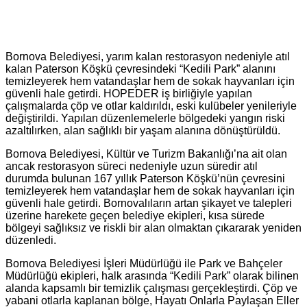
Bornova Belediyesi, yarım kalan restorasyon nedeniyle atıl
kalan Paterson Köşkü çevresindeki “Kedili Park” alanını
temizleyerek hem vatandaşlar hem de sokak hayvanları için
güvenli hale getirdi. HOPEDER iş birliğiyle yapılan
çalışmalarda çöp ve otlar kaldırıldı, eski kulübeler yenileriyle
değiştirildi. Yapılan düzenlemelerle bölgedeki yangın riski
azaltılırken, alan sağlıklı bir yaşam alanına dönüştürüldü.
Bornova Belediyesi, Kültür ve Turizm Bakanlığı’na ait olan
ancak restorasyon süreci nedeniyle uzun süredir atıl
durumda bulunan 167 yıllık Paterson Köşkü’nün çevresini
temizleyerek hem vatandaşlar hem de sokak hayvanları için
güvenli hale getirdi. Bornovalıların artan şikayet ve talepleri
üzerine harekete geçen belediye ekipleri, kısa sürede
bölgeyi sağlıksız ve riskli bir alan olmaktan çıkararak yeniden
düzenledi.
Bornova Belediyesi İşleri Müdürlüğü ile Park ve Bahçeler
Müdürlüğü ekipleri, halk arasında “Kedili Park” olarak bilinen
alanda kapsamlı bir temizlik çalışması gerçekleştirdi. Çöp ve
yabani otlarla kaplanan bölge, Hayatı Onlarla Paylaşan Eller