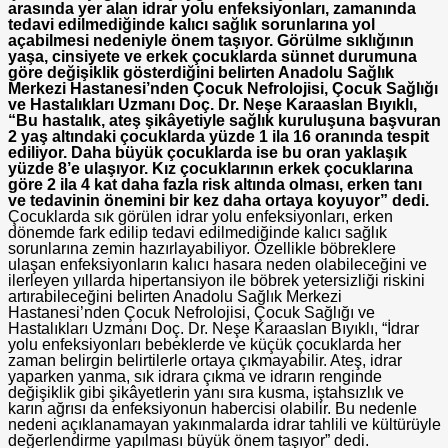
arasında yer alan idrar yolu enfeksiyonları, zamanında
tedavi edilmediğinde kalıcı sağlık sorunlarına yol
açabilmesi nedeniyle önem taşıyor. Görülme sıklığının
yaşa, cinsiyete ve erkek çocuklarda sünnet durumuna
göre değişiklik gösterdiğini belirten Anadolu Sağlık
Merkezi Hastanesi’nden Çocuk Nefrolojisi, Çocuk Sağlığı
ve Hastalıkları Uzmanı Doç. Dr. Neşe Karaaslan Bıyıklı,
“Bu hastalık, ateş şikâyetiyle sağlık kuruluşuna başvuran
2 yaş altındaki çocuklarda yüzde 1 ila 16 oranında tespit
ediliyor. Daha büyük çocuklarda ise bu oran yaklaşık
yüzde 8’e ulaşıyor. Kız çocuklarının erkek çocuklarına
göre 2 ila 4 kat daha fazla risk altında olması, erken tanı
ve tedavinin önemini bir kez daha ortaya koyuyor” dedi.
Çocuklarda sık görülen idrar yolu enfeksiyonları, erken
dönemde fark edilip tedavi edilmediğinde kalıcı sağlık
sorunlarına zemin hazırlayabiliyor. Özellikle böbreklere
ulaşan enfeksiyonların kalıcı hasara neden olabileceğini ve
ilerleyen yıllarda hipertansiyon ile böbrek yetersizliği riskini
artırabileceğini belirten Anadolu Sağlık Merkezi
Hastanesi’nden Çocuk Nefrolojisi, Çocuk Sağlığı ve
Hastalıkları Uzmanı Doç. Dr. Neşe Karaaslan Bıyıklı, “İdrar
yolu enfeksiyonları bebeklerde ve küçük çocuklarda her
zaman belirgin belirtilerle ortaya çıkmayabilir. Ateş, idrar
yaparken yanma, sık idrara çıkma ve idrarın renginde
değişiklik gibi şikâyetlerin yanı sıra kusma, iştahsızlık ve
karın ağrısı da enfeksiyonun habercisi olabilir. Bu nedenle
nedeni açıklanamayan yakınmalarda idrar tahlili ve kültürüyle
değerlendirme yapılması büyük önem taşıyor” dedi.