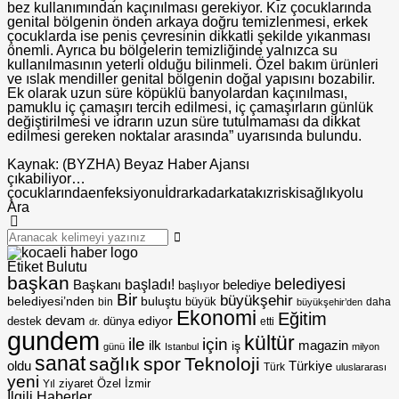
bez kullanımından kaçınılması gerekiyor. Kız çocuklarında
genital bölgenin önden arkaya doğru temizlenmesi, erkek
çocuklarda ise penis çevresinin dikkatli şekilde yıkanması
önemli. Ayrıca bu bölgelerin temizliğinde yalnızca su
kullanılmasının yeterli olduğu bilinmeli. Özel bakım ürünleri
ve ıslak mendiller genital bölgenin doğal yapısını bozabilir.
Ek olarak uzun süre köpüklü banyolardan kaçınılması,
pamuklu iç çamaşırı tercih edilmesi, iç çamaşırların günlük
değiştirilmesi ve idrarın uzun süre tutulmaması da dikkat
edilmesi gereken noktalar arasında” uyarısında bulundu.
Kaynak: (BYZHA) Beyaz Haber Ajansı
çıkabiliyor…
çocuklarında
enfeksiyonu
İdrar
kadar
kata
kız
riski
sağlık
yolu
Ara
Etiket Bulutu
başkan
belediyesi
Başkanı
başladı!
belediye
başlıyor
Bir
büyükşehir
belediyesi’nden
buluştu
büyük
bin
daha
büyükşehir’den
Ekonomi
Eğitim
devam
ediyor
dünya
destek
etti
dr.
gundem
kültür
için
ile
ilk
magazin
iş
günü
Istanbul
milyon
sanat
sağlık
spor
Teknoloji
oldu
Türkiye
Türk
uluslararası
yeni
Özel
İzmir
Yıl
ziyaret
İlgili Haberler