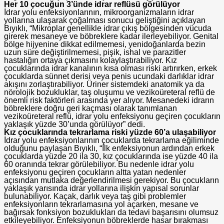
Her 10 çocuğun 3’ünde idrar reflüsü görülüyor
İdrar yolu enfeksiyonlarının, mikroorganizmaların idrar
yollarına ulaşarak çoğalması sonucu geliştiğini açıklayan
Bıyıklı, “Mikroplar genellikle idrar çıkış bölgesinden vücuda
girerek mesaneye ve böbreklere kadar ilerleyebiliyor. Genital
bölge hijyenine dikkat edilmemesi, yenidoğanlarda bezin
uzun süre değiştirilmemesi, pişik, ishal ve parazitler
hastalığın ortaya çıkmasını kolaylaştırabiliyor. Kız
çocuklarında idrar kanalının kısa olması riski artırırken, erkek
çocuklarda sünnet derisi veya penis ucundaki darlıklar idrar
akışını zorlaştırabiliyor. Üriner sistemdeki anatomik ya da
nörolojik bozukluklar, taş oluşumu ve vezikoüreteral reflü de
önemli risk faktörleri arasında yer alıyor. Mesanedeki idrarın
böbreklere doğru geri kaçması olarak tanımlanan
vezikoüreteral reflü, idrar yolu enfeksiyonu geçiren çocukların
yaklaşık yüzde 30’unda görülüyor” dedi.
Kız çocuklarında tekrarlama riski yüzde 60’a ulaşabiliyor
İdrar yolu enfeksiyonlarının çocuklarda tekrarlama eğiliminde
olduğunu paylaşan Bıyıklı, “İlk enfeksiyonun ardından erkek
çocuklarda yüzde 20 ila 30, kız çocuklarında ise yüzde 40 ila
60 oranında tekrar görülebiliyor. Bu nedenle idrar yolu
enfeksiyonu geçiren çocukların altta yatan nedenler
açısından mutlaka değerlendirilmesi gerekiyor. Bu çocukların
yaklaşık yarısında idrar yollarına ilişkin yapısal sorunlar
bulunabiliyor. Kaçak, darlık veya taş gibi problemler
enfeksiyonların tekrarlamasına yol açarken, mesane ve
bağırsak fonksiyon bozuklukları da tedavi başarısını olumsuz
etkileyebiliyor. Enfeksiyonun böbreklerde hasar bırakması