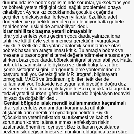
durumunda ise böbrek gelişiminde sorunlar, yüksek tansiyon
ve böbrek yetersizliği gibi ciddi sağlık problemleri ortaya
çıkabiliyor. Ayrıca kız çocuklarında çocukluk çağında
geçirilen enfeksiyonlar ilerleyen yıllarda, özellikle adet
dönemleri ve gebelikte yeniden görülebiliyor hatta gebelik
zehirlenmesi riskini de artırabiliyor” dedi.
İdrar tahlili tek başına yeterli olmayabilir
İdrar yolu enfeksiyonu geçiren çocuklarda yalnızca idrar
tahlili ve kültürüyle yetinilmemesi gerektiğini vurgulayan
Bıyıklı, “Özellikle altta yatan anatomik sorunların ve olası
böbrek hasarının araştırılması kritik. Bu amaçla böbrek ve
mesane ultrasonografisi temel değerlendirmeler arasında yer
alırken, bazı çocuklarda böbrek sintigrafisi yapılabiliyor. Hatta
böbrek hasarı riski, aile öyküsü ve klinik bulgulara göre
işeme sistografisi gibi ileri görüntüleme yöntemlerine de
başvurulabiliyor. Gerektiğinde MR ürografi, bilgisayarlı
tomografi, MAG3 ve ürodinami gibi ileri tetkikler de
kullanılabiliyor. Tedavide ise uygun antibiyotiğin doğru doz
ve sürede kullanılması çok kıymetli. Bazı çocuklarda ağızdan
tedavi yeterli olurken, gerekli durumlarda enjeksiyon tedavisi
ihtiyacı da doğabilir” dedi.
Genital bölgede ıslak mendil kullanımından kaçınılmalı
İdrar yolu enfeksiyonlarından korunmada günlük
alışkanlıkların önemli rol oynadığını belirten Bıyıklı,
“Çocukların yeterli miktarda su tüketmesi ve kabızlık
sorununun kontrol altına alınması enfeksiyon riskini
azaltmada önemli rol oynuyor. Bez kullanan çocuklarda
bezlerin sık değiştirilmesi ve mümkün olduğunca uzun süre