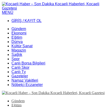
MENÜ
GİRİŞ / KAYIT OL
Gündem
Ekonomi
Eğitim
Dünya
Kültür Sanat
Magazin
Sağlık
Spor
Canlı Borsa Bilgileri
Canlı Skor
Canlı Tv
Gazeteler
Namaz Vakitleri
Nöbetçi Eczaneler
Gündem
Eğitim