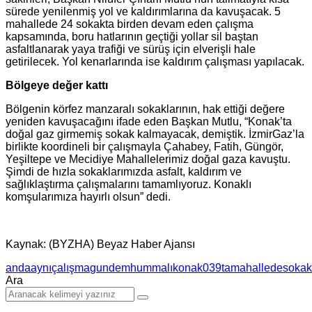
sürede yenilenmiş yol ve kaldırımlarına da kavuşacak. 5
mahallede 24 sokakta birden devam eden çalışma
kapsamında, boru hatlarının geçtiği yollar sil baştan
asfaltlanarak yaya trafiği ve sürüş için elverişli hale
getirilecek. Yol kenarlarında ise kaldırım çalışması yapılacak.
Bölgeye değer kattı
Bölgenin körfez manzaralı sokaklarının, hak ettiği değere
yeniden kavuşacağını ifade eden Başkan Mutlu, “Konak’ta
doğal gaz girmemiş sokak kalmayacak, demiştik. İzmirGaz’la
birlikte koordineli bir çalışmayla Çahabey, Fatih, Güngör,
Yeşiltepe ve Mecidiye Mahallelerimiz doğal gaza kavuştu.
Şimdi de hızla sokaklarımızda asfalt, kaldırım ve
sağlıklaştırma çalışmalarını tamamlıyoruz. Konaklı
komşularımıza hayırlı olsun” dedi.
Kaynak: (BYZHA) Beyaz Haber Ajansı
anda
aynı
çalışma
gundem
hummalı
konak039ta
mahallede
sokak
Ara