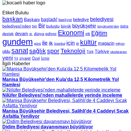
Etiket Bulutu
başkan
belediyesi
Başkanı
başladı!
belediye
başlıyor
Bir
büyükşehir
belediyesi’nden
buluştu
büyük
bin
daha
büyükşehir’den
Ekonomi
Eğitim
devam
ediyor
dünya
destek
etti
dr.
gundem
kültür
için
ile
ilk
magazin
iş
günü
Istanbul
milyon
sanat
sağlık
spor
Teknoloji
oldu
Türkiye
Türk
uluslararası
yeni
Özel
İzmir
Yıl
ziyaret
İlgili Haberler
Manisa Büyükşehir'den Kula'da 12,5 Kilometrelik Yol
Hamlesi
Nilüfer Belediyesi'nden mahallelerde yerinde inceleme
Manisa Büyükşehir Belediyesi, Salihli'de 4 Caddeyi Sıcak
Asfaltla Yeniliyor
Didim Belediyesi dayanışmayı büyütüyor