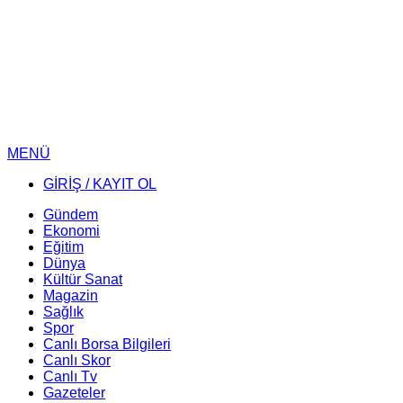
MENÜ
GİRİŞ / KAYIT OL
Gündem
Ekonomi
Eğitim
Dünya
Kültür Sanat
Magazin
Sağlık
Spor
Canlı Borsa Bilgileri
Canlı Skor
Canlı Tv
Gazeteler