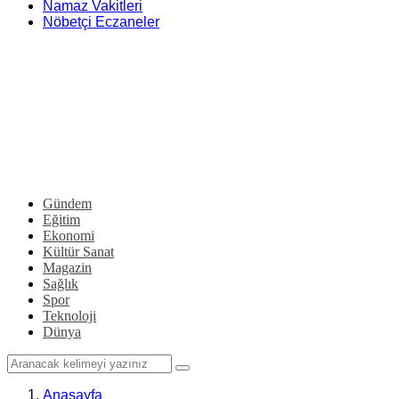
Namaz Vakitleri
Nöbetçi Eczaneler
Gündem
Eğitim
Ekonomi
Kültür Sanat
Magazin
Sağlık
Spor
Teknoloji
Dünya
Anasayfa