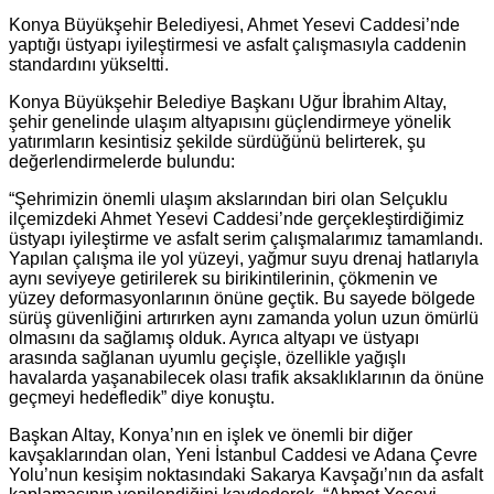
Konya Büyükşehir Belediyesi, Ahmet Yesevi Caddesi’nde
yaptığı üstyapı iyileştirmesi ve asfalt çalışmasıyla caddenin
standardını yükseltti.
Konya Büyükşehir Belediye Başkanı Uğur İbrahim Altay,
şehir genelinde ulaşım altyapısını güçlendirmeye yönelik
yatırımların kesintisiz şekilde sürdüğünü belirterek, şu
değerlendirmelerde bulundu:
“Şehrimizin önemli ulaşım akslarından biri olan Selçuklu
ilçemizdeki Ahmet Yesevi Caddesi’nde gerçekleştirdiğimiz
üstyapı iyileştirme ve asfalt serim çalışmalarımız tamamlandı.
Yapılan çalışma ile yol yüzeyi, yağmur suyu drenaj hatlarıyla
aynı seviyeye getirilerek su birikintilerinin, çökmenin ve
yüzey deformasyonlarının önüne geçtik. Bu sayede bölgede
sürüş güvenliğini artırırken aynı zamanda yolun uzun ömürlü
olmasını da sağlamış olduk. Ayrıca altyapı ve üstyapı
arasında sağlanan uyumlu geçişle, özellikle yağışlı
havalarda yaşanabilecek olası trafik aksaklıklarının da önüne
geçmeyi hedefledik” diye konuştu.
Başkan Altay, Konya’nın en işlek ve önemli bir diğer
kavşaklarından olan, Yeni İstanbul Caddesi ve Adana Çevre
Yolu’nun kesişim noktasındaki Sakarya Kavşağı’nın da asfalt