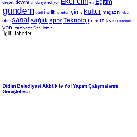
Ekonomi
Eğitim
devam
ediyor
dünya
destek
etti
dr.
gundem
kültür
için
ile
ilk
magazin
iş
günü
Istanbul
milyon
sanat
sağlık
spor
Teknoloji
oldu
Türkiye
Türk
uluslararası
yeni
Özel
İzmir
Yıl
ziyaret
İlgili Haberler
Didim Belediyesi Akbük'te Yol Yapım Çalışmalarını
Genişletiyor