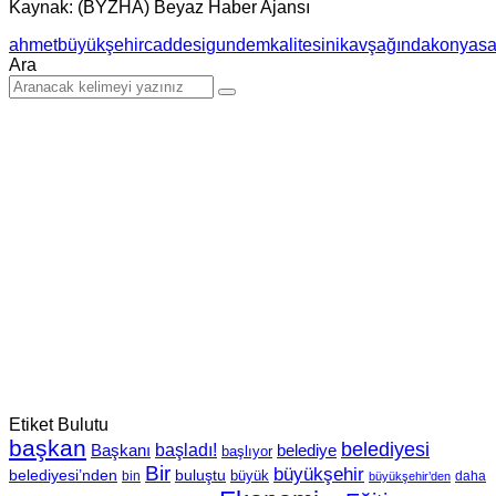
Kaynak: (BYZHA) Beyaz Haber Ajansı
ahmet
büyükşehir
caddesi
gundem
kalitesini
kavşağında
konya
sa
Ara
Etiket Bulutu
başkan
belediyesi
Başkanı
başladı!
belediye
başlıyor
Bir
büyükşehir
belediyesi’nden
buluştu
büyük
bin
daha
büyükşehir’den