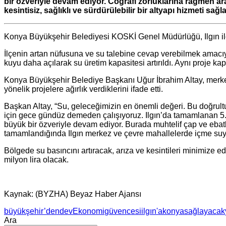
bir özveriyle devam ediyor. Coğrafi zorluklarına rağmen 
kesintisiz, sağlıklı ve sürdürülebilir bir altyapı hizmeti sağ
Konya Büyükşehir Belediyesi KOSKİ Genel Müdürlüğü, Ilgın ilçes
İlçenin artan nüfusuna ve su talebine cevap verebilmek amacıy
kuyu daha açılarak su üretim kapasitesi artırıldı. Aynı proje
Konya Büyükşehir Belediye Başkanı Uğur İbrahim Altay, merkez v
yönelik projelere ağırlık verdiklerini ifade etti.
Başkan Altay, “Su, geleceğimizin en önemli değeri. Bu doğrultud
için gece gündüz demeden çalışıyoruz. Ilgın’da tamamlanan 5.000
büyük bir özveriyle devam ediyor. Burada muhtelif çap ve ebatl
tamamlandığında Ilgın merkez ve çevre mahallelerde içme suyu h
Bölgede su basıncını artıracak, arıza ve kesintileri minimize e
milyon lira olacak.
Kaynak: (BYZHA) Beyaz Haber Ajansı
büyükşehir’den
dev
Ekonomi
güvencesi
ilgın'a
konya
sağlayacak
Ara