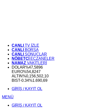
CANLI
TV İZLE
CANLI
BORSA
CANLI
SONUÇLAR
NÖBETÇİ
ECZANELER
NAMAZ
VAKİTLERİ
DOLAR
%
47,5896
EURO
%
54,8247
ALTIN
%0,15
6,502,10
BIST
-0.34%
1.690,69
GİRİŞ / KAYIT OL
MENÜ
GİRİŞ / KAYIT OL