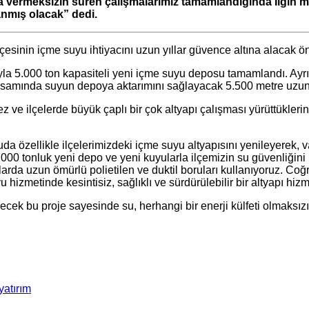
ara vermeksizin süren çalışmalarımız tamamlandığında Ilgın
lanmış olacak” dedi.
inin içme suyu ihtiyacını uzun yıllar güvence altına alacak öne
la 5.000 ton kapasiteli yeni içme suyu deposu tamamlandı. Ayrı
 kapsamında suyun depoya aktarımını sağlayacak 5.500 metre uzu
e ilçelerde büyük çaplı bir çok altyapı çalışması yürüttüklerini
a özellikle ilçelerimizdeki içme suyu altyapısını yenileyerek, v
 tonluk yeni depo ve yeni kuyularla ilçemizin su güvenliğini uzu
arda uzun ömürlü polietilen ve duktil boruları kullanıyoruz. Coğ
izmetinde kesintisiz, sağlıklı ve sürdürülebilir bir altyapı hiz
decek bu proje sayesinde su, herhangi bir enerji külfeti olmaksız
yatırım