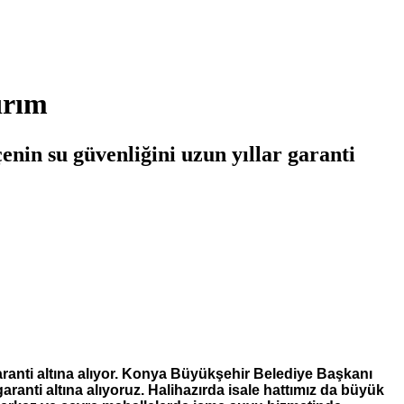
ırım
çenin su güvenliğini uzun yıllar garanti
 garanti altına alıyor. Konya Büyükşehir Belediye Başkanı
aranti altına alıyoruz. Halihazırda isale hattımız da büyük