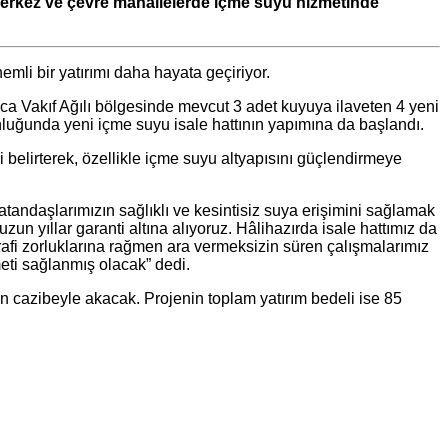
 merkez ve çevre mahallelerde içme suyu hizmetinde
mli bir yatırımı daha hayata geçiriyor.
ca Vakıf Ağılı bölgesinde mevcut 3 adet kuyuya ilaveten 4 yeni
nluğunda yeni içme suyu isale hattının yapımına da başlandı.
 belirterek, özellikle içme suyu altyapısını güçlendirmeye
atandaşlarımızın sağlıklı ve kesintisiz suya erişimini sağlamak
n yıllar garanti altına alıyoruz. Hâlihazırda isale hattımız da
rafi zorluklarına rağmen ara vermeksizin süren çalışmalarımız
meti sağlanmış olacak” dedi.
ın cazibeyle akacak. Projenin toplam yatırım bedeli ise 85