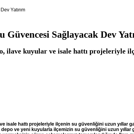
 Dev Yatırım
Su Güvencesi Sağlayacak Dev Yat
 ilave kuyular ve isale hattı projeleriyle il
e isale hattı projeleriyle ilçenin su güvenliğini uzun yıllar
depo ve yeni kuyularla ilçemizin su güvenliğini uzun yıllar g