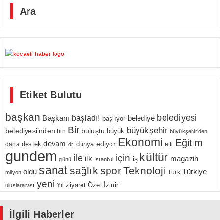
Ara
Etiket Bulutu
başkan
belediyesi
Başkanı
başladı!
belediye
başlıyor
Bir
büyükşehir
belediyesi’nden
buluştu
büyük
bin
büyükşehir’den
Ekonomi
Eğitim
devam
ediyor
dünya
daha
destek
etti
dr.
gundem
kültür
için
ile
ilk
magazin
iş
günü
Istanbul
sanat
sağlık
spor
Teknoloji
oldu
Türkiye
milyon
Türk
yeni
Özel
İzmir
Yıl
ziyaret
uluslararası
İlgili Haberler