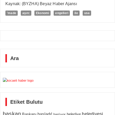
Kaynak: (BYZHA) Beyaz Haber Ajansı
'made
aşın:
Ekonomi
engelleri
ile
usa
Ara
Etiket Bulutu
başkan
belediyesi
Başkanı
başladı!
belediye
başlıyor