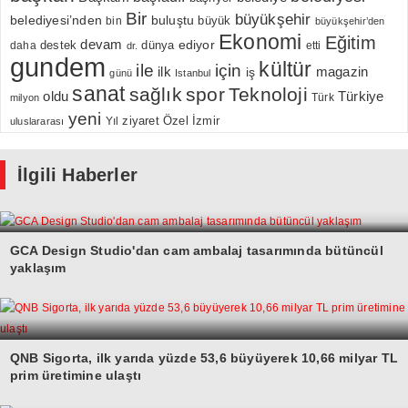
Bir
büyükşehir
belediyesi’nden
buluştu
büyük
bin
büyükşehir’den
Ekonomi
Eğitim
devam
ediyor
dünya
daha
destek
etti
dr.
gundem
kültür
için
ile
ilk
magazin
iş
günü
Istanbul
sanat
sağlık
spor
Teknoloji
oldu
Türkiye
milyon
Türk
yeni
Özel
İzmir
Yıl
ziyaret
uluslararası
İlgili Haberler
GCA Design Studio'dan cam ambalaj tasarımında bütüncül
yaklaşım
QNB Sigorta, ilk yarıda yüzde 53,6 büyüyerek 10,66 milyar TL
prim üretimine ulaştı