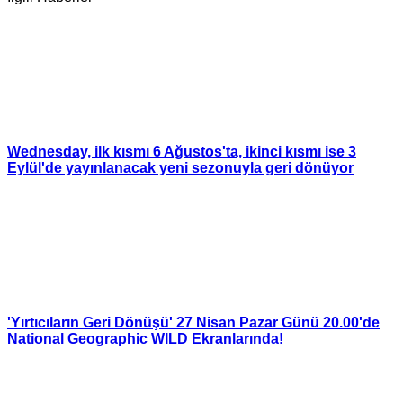
Wednesday, ilk kısmı 6 Ağustos'ta, ikinci kısmı ise 3
Eylül'de yayınlanacak yeni sezonuyla geri dönüyor
'Yırtıcıların Geri Dönüşü' 27 Nisan Pazar Günü 20.00'de
National Geographic WILD Ekranlarında!