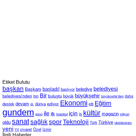
Etiket Bulutu
başkan
belediyesi
Başkanı
başladı!
belediye
başlıyor
Bir
büyükşehir
belediyesi’nden
buluştu
büyük
bin
daha
büyükşehir’den
Ekonomi
Eğitim
devam
ediyor
dünya
destek
etti
dr.
gundem
kültür
için
ile
ilk
magazin
iş
günü
Istanbul
milyon
sanat
sağlık
spor
Teknoloji
oldu
Türkiye
Türk
uluslararası
yeni
Özel
İzmir
Yıl
ziyaret
İlgili Haberler