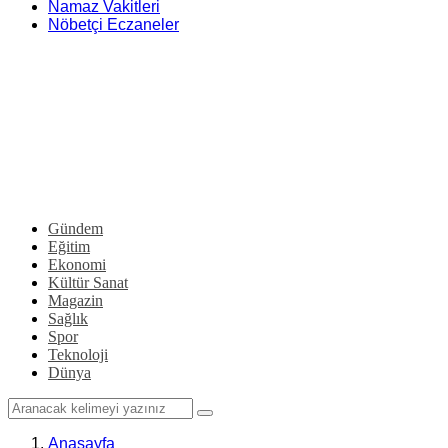
Namaz Vakitleri
Nöbetçi Eczaneler
Gündem
Eğitim
Ekonomi
Kültür Sanat
Magazin
Sağlık
Spor
Teknoloji
Dünya
Anasayfa