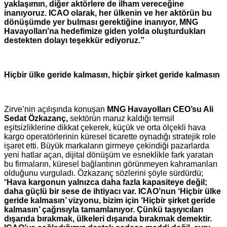
yaklaşımın, diğer aktörlere de ilham vereceğine
inanıyoruz.
ICAO olarak, her ülkenin ve her aktörün bu
dönüşümde yer bulması gerektiğine inanıyor, MNG
Havayolları’na hedefimize giden yolda oluşturdukları
destekten dolayı teşekkür ediyoruz.”
Hiçbir ülke geride kalmasın, hiçbir şirket geride kalmasın
Zirve’nin açılışında konuşan
MNG Havayolları CEO’su Ali
Sedat Özkazanç,
sektörün maruz kaldığı temsil
eşitsizliklerine dikkat çekerek, küçük ve orta ölçekli hava
kargo operatörlerinin küresel ticarette oynadığı stratejik role
işaret etti. Büyük markaların girmeye çekindiği pazarlarda
yeni hatlar açan, dijital dönüşüm ve esneklikle fark yaratan
bu firmaların, küresel bağlantının görünmeyen kahramanları
olduğunu vurguladı. Özkazanç sözlerini şöyle sürdürdü;
“
Hava kargonun yalnızca daha fazla kapasiteye değil;
daha güçlü bir sese de ihtiyacı var. ICAO’nun ‘Hiçbir ülke
geride kalmasın’ vizyonu, bizim için ‘Hiçbir şirket geride
kalmasın’ çağrısıyla tamamlanıyor. Çünkü taşıyıcıları
dışarıda bırakmak, ülkeleri dışarıda bırakmak demektir.