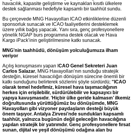
havacılık, kapasite geliştirme ve kaynakları kısıtlı ülkelere
destek sağlanması hedefiyle kapsamlı bir taahhüt sundu.
Bu çerçevede MNG Havayolları ICAO etkinliklerine düzenli
sponsorluk sunacak ve ICAO faaliyetlerini desteklemek
üzere yıllık bağış yapacak. Yanı sıra, genç profesyonellere
yönelik NGAP burs programına destek olacak ve Hava
Kargo iPack’inin geliştirilmesine katkı sunacak.
MNG’nin taahhüdü, dönüşüm yolculuğumuza ilham
veriyor
Açılış konuşmasını yapan I
CAO Genel Sekreteri Juan
Carlos Salazar
, MNG Havayolları’nın sunduğu stratejik
desteğin, küresel havacılığın dönüşüm sürecine önemli bir
katkı sunduğunu belirterek sözlerini şöyle sürdürdü;
“ICAO
olarak temel hedefimiz, küresel hava taşımacılığının
herkes için erişilebilir, sürdürülebilir ve kapsayıcı bir
yapıya kavuşmasıdır. ‘Hiçbir ülke geride kalmasın’ ilkemiz
doğrultusunda yürüttüğümüz bu dönüşümde, MNG
Havayolları gibi vizyoner paydaşların desteği büyük
önem taşıyor. Antalya Zirvesi’nde sundukları kapsamlı
taahhüt, yalnızca bugünün değil geleceğin havacılığına
yapılan stratejik bir yatırımdır. Genç profesyonellere fırsat
sunan, dijital ve yeşil dönüşümü odağına alan bu