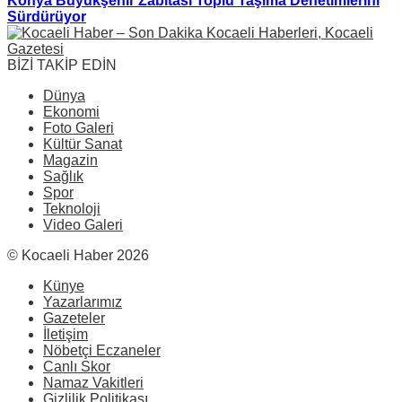
Konya Büyükşehir Zabıtası Toplu Taşıma Denetimlerini
Sürdürüyor
BİZİ TAKİP EDİN
Dünya
Ekonomi
Foto Galeri
Kültür Sanat
Magazin
Sağlık
Spor
Teknoloji
Video Galeri
© Kocaeli Haber 2026
Künye
Yazarlarımız
Gazeteler
İletişim
Nöbetçi Eczaneler
Canlı Skor
Namaz Vakitleri
Gizlilik Politikası