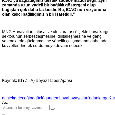
ICAO’ya sağladığımız destek sadece maddi değil, aynı
zamanda uzun vadeli bir bağlılık göstergesi olup
bağıştan çok daha fazlasıdır. Bu, ICAO’nun vizyonuna
olan kalıcı bağlılığımızın bir işaretidir.”
MNG Havayolları, ulusal ve uluslararası ölçekte hava kargo
sektörünün serbestleşmesine, dijitalleşmesine ve genç
yeteneklerle güçlenmesine yönelik çalışmalarını daha ada
kuvvetlendirerek sürdürmeye devam edecek.
Kaynak: (BYZHA) Beyaz Haber Ajansı
destek
geleceğine
güçlü
gundem
hava
havayolları'ndan
kargo
Kür
Ara