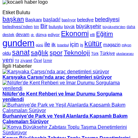
Etiket Bulutu
başkan
belediyesi
Başkanı
başladı!
belediye
başlıyor
Bir
büyükşehir
belediyesi’nden
buluştu
büyük
bin
daha
büyükşehir’den
Ekonomi
Eğitim
devam
ediyor
dünya
destek
etti
dr.
gundem
kültür
için
ile
ilk
magazin
iş
günü
Istanbul
milyon
sanat
sağlık
spor
Teknoloji
oldu
Türkiye
Türk
uluslararası
yeni
Özel
İzmir
Yıl
ziyaret
İlgili Haberler
Karşıyaka Çarşısı'nda araç denetimleri sürüyor
Nilüfer'de Kent Rehberi ve İmar Durumu Sorgulama
yenilendi
Burhaniye'de Park ve Yeşil Alanlarda Kapsamlı Bakım
Çalışmaları Sürüyor