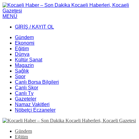
MENÜ
GİRİŞ / KAYIT OL
Gündem
Ekonomi
Eğitim
Dünya
Kültür Sanat
Magazin
Sağlık
Spor
Canlı Borsa Bilgileri
Canlı Skor
Canlı Tv
Gazeteler
Namaz Vakitleri
Nöbetçi Eczaneler
Gündem
Eğitim