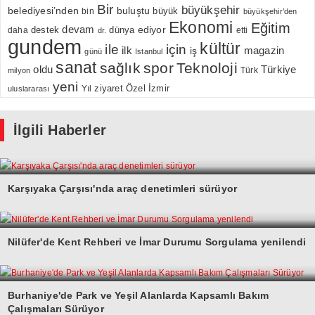
Bir
büyükşehir
belediyesi’nden
buluştu
büyük
bin
büyükşehir’den
Ekonomi
Eğitim
devam
ediyor
dünya
daha
destek
etti
dr.
gundem
kültür
için
ile
ilk
magazin
iş
günü
Istanbul
sanat
sağlık
spor
Teknoloji
oldu
Türkiye
milyon
Türk
yeni
Özel
İzmir
Yıl
ziyaret
uluslararası
İlgili Haberler
Karşıyaka Çarşısı'nda araç denetimleri sürüyor
Nilüfer'de Kent Rehberi ve İmar Durumu Sorgulama yenilendi
Burhaniye'de Park ve Yeşil Alanlarda Kapsamlı Bakım
Çalışmaları Sürüyor