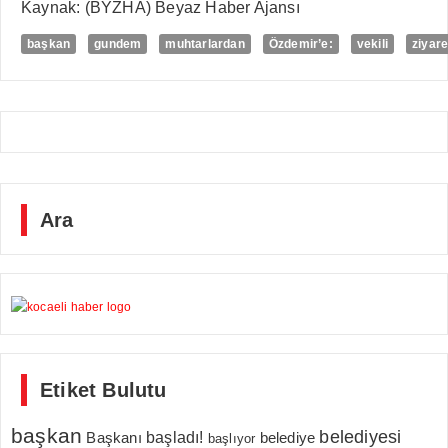
Kaynak: (BYZHA) Beyaz Haber Ajansı
başkan
gundem
muhtarlardan
Özdemir’e:
vekili
ziyare
Ara
Etiket Bulutu
başkan
belediyesi
Başkanı
başladı!
belediye
başlıyor