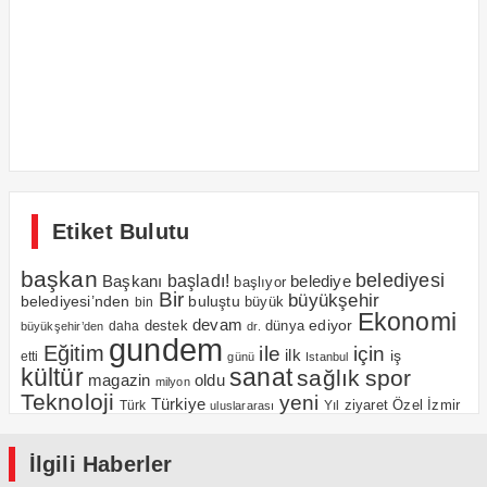
Etiket Bulutu
başkan
belediyesi
Başkanı
başladı!
belediye
başlıyor
Bir
büyükşehir
belediyesi’nden
buluştu
büyük
bin
Ekonomi
devam
ediyor
dünya
daha
destek
büyükşehir’den
dr.
gundem
Eğitim
için
ile
ilk
iş
etti
günü
Istanbul
kültür
sanat
sağlık
spor
magazin
oldu
milyon
Teknoloji
yeni
Türkiye
Özel
İzmir
Yıl
ziyaret
Türk
uluslararası
İlgili Haberler