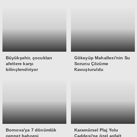
Büyükşehir, çocukları
Gökeyüp Mahallesi'nin Su
afetlere karşı
Sorunu Çözüme
bilinçlendiriyor
Kavuşturuldu
Bornova'ya 7 dönümlük
Karamürsel Plaj Yolu
cennet bahçesi
Caddesi'ne özel asfalt