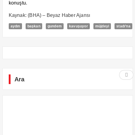
konuştu.
Kaynak: (BHA) – Beyaz Haber Ajansı
aydın
başkan
gundem
kavuşuyor
müjdeyi
stadı’na
Ara