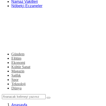
Namaz Vakitleri
Nöbetçi Eczaneler
Gündem
Eğitim
Ekonomi
Kültür Sanat
Magazin
Sağlık
Spor
Teknoloji
Dünya
Anasayfa