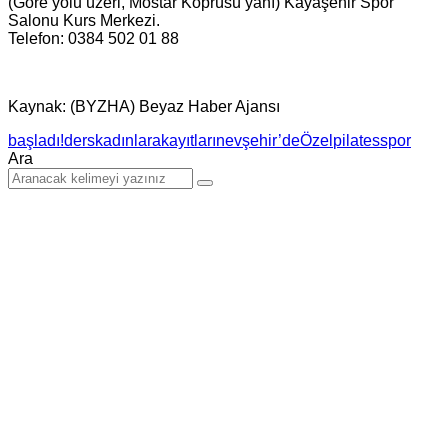
(Göre yolu üzeri, Mostar Köprüsü yanı) Kayaşehir Spor
Salonu Kurs Merkezi.
Telefon: 0384 502 01 88
Kaynak: (BYZHA) Beyaz Haber Ajansı
başladı!
ders
kadınlara
kayıtları
nevşehir’de
Özel
pilates
spor
Ara