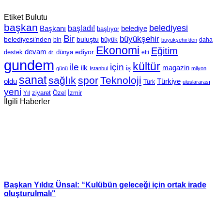
Etiket Bulutu
başkan
belediyesi
Başkanı
başladı!
belediye
başlıyor
Bir
büyükşehir
belediyesi’nden
buluştu
büyük
bin
daha
büyükşehir’den
Ekonomi
Eğitim
devam
ediyor
dünya
destek
etti
dr.
gundem
kültür
için
ile
ilk
magazin
iş
günü
Istanbul
milyon
sanat
sağlık
spor
Teknoloji
oldu
Türkiye
Türk
uluslararası
yeni
Özel
İzmir
Yıl
ziyaret
İlgili Haberler
Başkan Yıldız Ünsal: “Kulübün geleceği için ortak irade
oluşturulmalı"