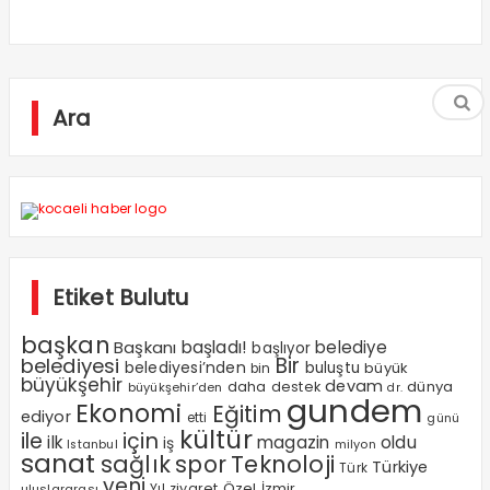
Ara
Etiket Bulutu
başkan
Başkanı
başladı!
belediye
başlıyor
Bir
belediyesi
belediyesi’nden
buluştu
büyük
bin
büyükşehir
devam
dünya
daha
destek
büyükşehir’den
dr.
gundem
Ekonomi
Eğitim
ediyor
etti
günü
kültür
ile
için
ilk
magazin
oldu
iş
milyon
Istanbul
sanat
sağlık
spor
Teknoloji
Türkiye
Türk
yeni
Özel
Yıl
ziyaret
İzmir
uluslararası