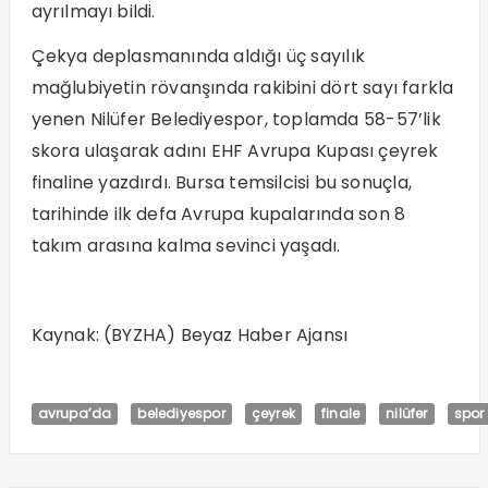
ayrılmayı bildi.
Çekya deplasmanında aldığı üç sayılık
mağlubiyetin rövanşında rakibini dört sayı farkla
yenen Nilüfer Belediyespor, toplamda 58-57’lik
skora ulaşarak adını EHF Avrupa Kupası çeyrek
finaline yazdırdı. Bursa temsilcisi bu sonuçla,
tarihinde ilk defa Avrupa kupalarında son 8
takım arasına kalma sevinci yaşadı.
Kaynak: (BYZHA) Beyaz Haber Ajansı
avrupa’da
belediyespor
çeyrek
finale
nilüfer
spor