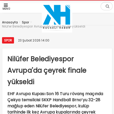
MENÜ
>
>
Anasayfa
Spor
Nilüfer Belediyespor Avrupa'da çeyrek finale yükseldi
SPOR
23 Şubat 2026 14:00
Nilüfer Belediyespor
Avrupa'da çeyrek finale
yükseldi
EHF Avrupa Kupası Son 16 Turu rövanş maçında
Çekya temsilcisi SKKP Handball Brno’yu 32-28
mağlup eden Nilüfer Belediyespor, kulüp
tarihinde ilk kez Avrupa kupalarında çeyrek