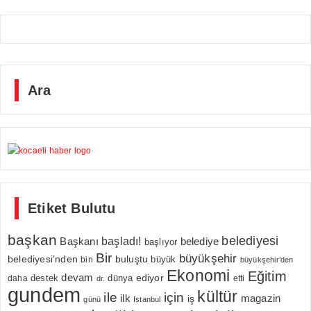
Ara
Etiket Bulutu
başkan
belediyesi
Başkanı
başladı!
belediye
başlıyor
Bir
büyükşehir
belediyesi’nden
buluştu
büyük
bin
büyükşehir’den
Ekonomi
Eğitim
devam
ediyor
dünya
daha
destek
etti
dr.
gundem
kültür
için
ile
ilk
magazin
iş
günü
Istanbul