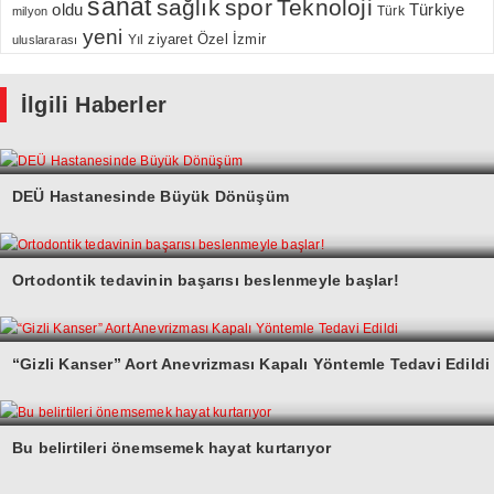
sanat
sağlık
spor
Teknoloji
oldu
Türkiye
milyon
Türk
yeni
Özel
İzmir
Yıl
ziyaret
uluslararası
İlgili Haberler
DEÜ Hastanesinde Büyük Dönüşüm
Ortodontik tedavinin başarısı beslenmeyle başlar!
“Gizli Kanser” Aort Anevrizması Kapalı Yöntemle Tedavi Edildi
Bu belirtileri önemsemek hayat kurtarıyor